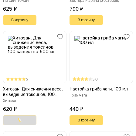
По симптомам
Зостера Марина (Зостерин)
625 ₽
790 ₽
В корзину
В корзину
5
3.8
Хитозан. Для снижения веса,
Настойка гриба чаги, 100 мл
выведения токсинов, 100
Гриб Чага
капсул по 500 мг
Хитозан
620 ₽
440 ₽
В корзину