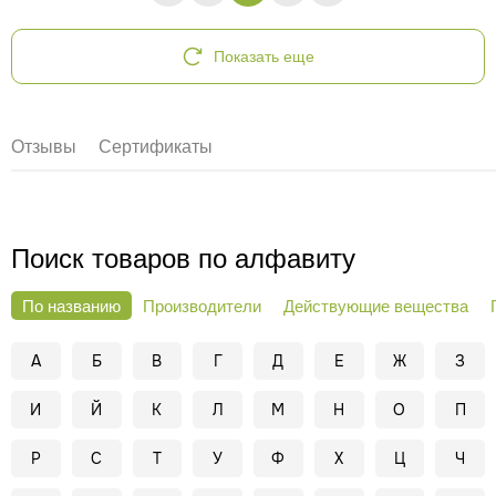
Показать еще
Отзывы
Сертификаты
Поиск товаров по алфавиту
По названию
Производители
Действующие вещества
А
Б
В
Г
Д
Е
Ж
З
И
Й
К
Л
М
Н
О
П
Р
С
Т
У
Ф
Х
Ц
Ч