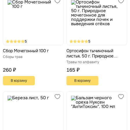
5
5
Сбор Мочегонный 100 г
Ортосифон тычиночный
листья, 50 г. Природное
Сборы трав
мочегонное для поддержки
Травы по алфавиту
почек и выведения отёков
260 ₽
165 ₽
В корзину
В корзину