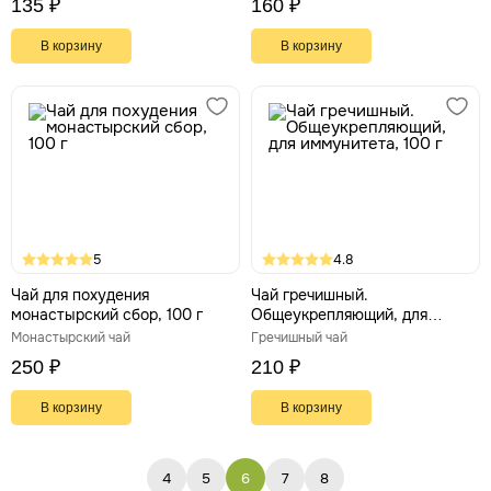
135 ₽
160 ₽
пищеварения
В корзину
В корзину
5
4.8
Чай для похудения
Чай гречишный.
монастырский сбор, 100 г
Общеукрепляющий, для
иммунитета, 100 г
Монастырский чай
Гречишный чай
250 ₽
210 ₽
В корзину
В корзину
4
5
6
7
8