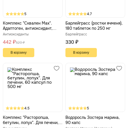
5
4.7
Комплекс "Сквален Max".
Барлейграсс (ростки ячменя),
Адаптоген, антиоксидант,
180 таблеток по 250 мг
природный антибиотик, 60
Антиоксиданты
Барлейграсс
капсул по 500 мг
442 ₽
330 ₽
520 ₽
В корзину
В корзину
4.5
5
Комплекс "Расторопша,
Водоросль Зостера марина,
бетулин, лопух". Для печени,
90 капс
60 капсул по 500 мг