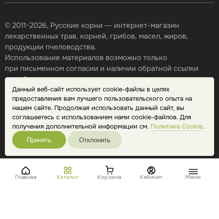
© 2011-2026, Русские корни — интернет-магазин
лекарственных трав, корней, грибов, масел, жиров,
продукции пчеловодства.
Использование материалов возможно только
при письменном согласии и наличии обратной ссылки
на сайт.
Данный веб-сайт использует cookie-файлы в целях
Карта сайта
предоставления вам лучшего пользовательского опыта на
Политика конфиденциальности
нашем сайте. Продолжая использовать данный сайт, вы
Публичная оферта
соглашаетесь с использованием нами cookie-файлов. Для
Обработка персональных данных
получения дополнительной информации см.
Политика Cookie
.
Принять
Отклонить
Главная
Каталог
Корзина
Кабинет
Меню