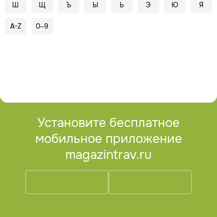
Ш
Щ
Ъ
Ы
Ь
Э
Ю
Я
A-Z
0–9
Установите бесплатное
мобильное приложение
magazintrav.ru