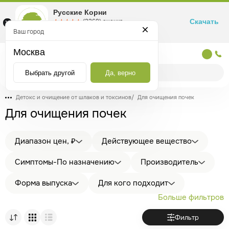
Русские Корни
Скачать
☆☆☆☆☆
★★★★★
(2360) оценка
Маркетплейс товаров для здоровья
Ваш город
Москва
Москва
Выбрать другой
Да, верно
Детокс и очищение от шлаков и токсинов
/
Для очищения почек
Для очищения почек
Диапазон цен, ₽
Действующее вещество
Симптомы-По назначению
Производитель
Форма выпуска
Для кого подходит
Больше фильтров
Фильтр