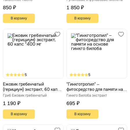
850 ₽
1 850 ₽
В корзину
В корзину
5
5
Ежовик гребенчатый
"Гинкготропил" –
(герициум) экстракт, 60 капс
фитосредство для памяти на
*400 мг
основе гинкго билоба
Гриб Ежовик гребенчатый
Гинкго Билоба экстракт
1 190 ₽
695 ₽
В корзину
В корзину