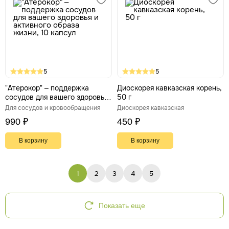
5
5
"Атерокор" – поддержка
Диоскорея кавказская корень,
сосудов для вашего здоровья
50 г
и активного образа жизни, 10
Для сосудов и кровообращения
Диоскорея кавказская
капсул
990 ₽
450 ₽
В корзину
В корзину
1
2
3
4
5
Показать еще