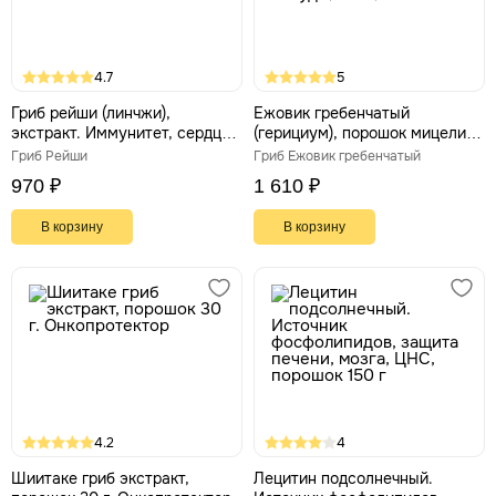
4.7
5
Гриб рейши (линчжи),
Ежовик гребенчатый
экстракт. Иммунитет, сердце,
(герициум), порошок мицелия.
легкие, ЖКТ, 90 капсул
Природный ноотроп. Нервы,
Гриб Рейши
Гриб Ежовик гребенчатый
сосуды, мозг, 100 г
970 ₽
1 610 ₽
В корзину
В корзину
4.2
4
Шиитаке гриб экстракт,
Лецитин подсолнечный.