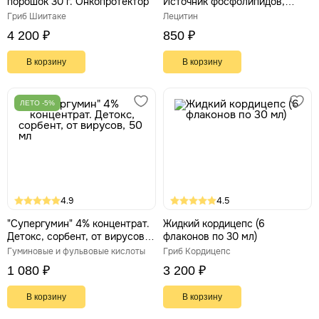
порошок 30 г. Онкопротектор
Источник фосфолипидов,
защита печени, мозга, ЦНС,
Гриб Шиитаке
Лецитин
порошок 150 г
4 200 ₽
850 ₽
В корзину
В корзину
ЛЕТО -5%
4.9
4.5
"Супергумин" 4% концентрат.
Жидкий кордицепс (6
Детокс, сорбент, от вирусов,
флаконов по 30 мл)
50 мл
Гуминовые и фульвовые кислоты
Гриб Кордицепс
1 080 ₽
3 200 ₽
В корзину
В корзину