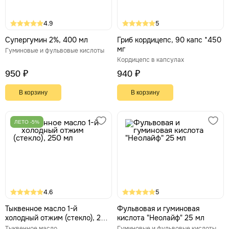
4.9
5
Супергумин 2%, 400 мл
Гриб кордицепс, 90 капс *450
мг
Гуминовые и фульвовые кислоты
Кордицепс в капсулах
950 ₽
940 ₽
В корзину
В корзину
ЛЕТО -5%
4.6
5
Тыквенное масло 1-й
Фульвовая и гуминовая
холодный отжим (стекло), 250
кислота "Неолайф" 25 мл
мл
Тыквенное масло
Гуминовые и фульвовые кислоты