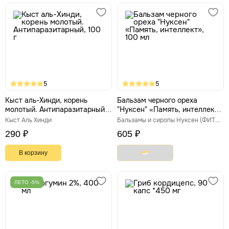
5
5
Кыст аль-Хинди, корень
Бальзам черного ореха
молотый. Антипаразитарный,
"Нуксен" «Память, интеллект»,
100 г
100 мл
Кыст Аль Хинди
Бальзамы и сиропы Нуксен (ФИТЭКО)
290 ₽
605 ₽
В корзину
ЛЕТО -5%