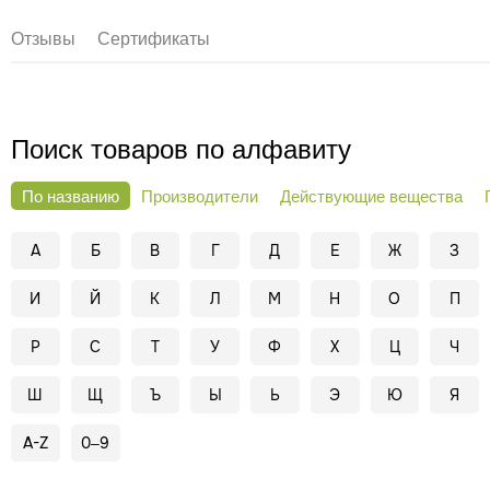
Отзывы
Сертификаты
Поиск товаров по алфавиту
По названию
Производители
Действующие вещества
А
Б
В
Г
Д
Е
Ж
З
И
Й
К
Л
М
Н
О
П
Р
С
Т
У
Ф
Х
Ц
Ч
Ш
Щ
Ъ
Ы
Ь
Э
Ю
Я
A-Z
0–9