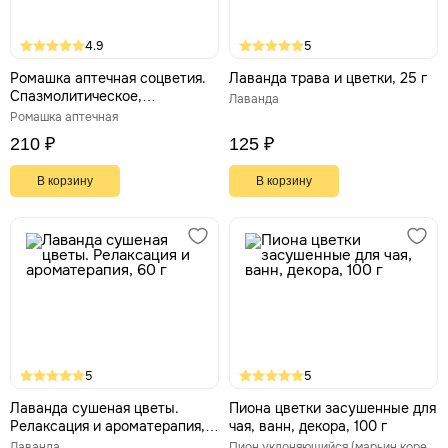
4.9
5
Ромашка аптечная соцветия.
Лаванда трава и цветки, 25 г
Спазмолитическое,
Лаванда
успокаивающее,
Ромашка аптечная
антибактериальное, 100 г
210 ₽
125 ₽
В корзину
В корзину
5
5
Лаванда сушеная цветы.
Пиона цветки засушенные для
Релаксация и ароматерапия,
чая, ванн, декора, 100 г
60 г
Лаванда
Пион уклоняющийся (марьин корень)