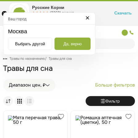
Русские Корни
Скачать
☆☆☆☆☆
★★★★★
(2360) оценка
Маркетплейс товаров для здоровья
Ваш город
Москва
Москва
Выбрать другой
Да, верно
Травы по назначению
/
Травы для сна
Травы для сна
Диапазон цен, ₽
Больше фильтров
Фильтр