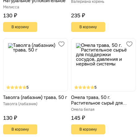
Натуральное успокоительное
Валериана корень
Мелисса
130 ₽
235 ₽
В корзину
В корзину
5
5
Таволга (лабазник) трава, 50 г
Омела трава, 50 г.
Растительное сырьё для
Таволга (лабазник)
поддержки сосудов, давления
Омела белая
и нервной системы
130 ₽
145 ₽
В корзину
В корзину