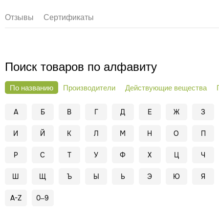
Отзывы
Сертификаты
Поиск товаров по алфавиту
По названию
Производители
Действующие вещества
А
Б
В
Г
Д
Е
Ж
З
И
Й
К
Л
М
Н
О
П
Р
С
Т
У
Ф
Х
Ц
Ч
Ш
Щ
Ъ
Ы
Ь
Э
Ю
Я
A-Z
0–9