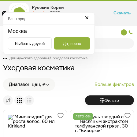
Русские Корни
Скачать
☆☆☆☆☆
★★★★★
(2360) оценка
Маркетплейс товаров для здоровья
Ваш город
Москва
Москва
Выбрать другой
Да, верно
Для мужского здоровья
/
Уходовая косметика
Уходовая косметика
Диапазон цен, ₽
Больше фильтров
Фильтр
ЛЕТО -5%