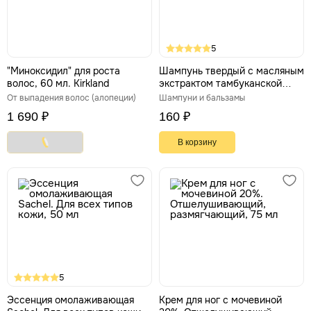
5
"Миноксидил" для роста
Шампунь твердый с масляным
волос, 60 мл. Kirkland
экстрактом тамбуканской
грязи, 30 г. "Бизорюк"
От выпадения волос (алопеции)
Шампуни и бальзамы
1 690 ₽
160 ₽
В корзину
5
Эссенция омолаживающая
Крем для ног с мочевиной