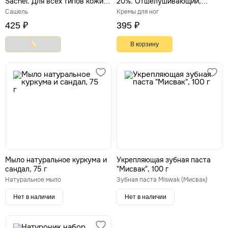
Sachel. Для всех типов кожи,
20%. Отшелушивающий,
50 мл
размягчающий, 75 мл
Сашель
Кремы для ног
425 ₽
395 ₽
В корзину
Мыло натуральное куркума и
Укрепляющая зубная паста
сандал, 75 г
"Мисвак", 100 г
Натуральное мыло
Зубная паста Miswak (Мисвак)
Нет в наличии
Нет в наличии