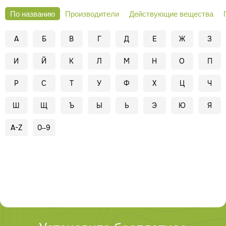
По названию
Производители
Действующие вещества
А
Б
В
Г
Д
Е
Ж
З
И
Й
К
Л
М
Н
О
П
Р
С
Т
У
Ф
Х
Ц
Ч
Ш
Щ
Ъ
Ы
Ь
Э
Ю
Я
A-Z
0–9