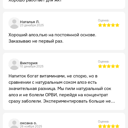
Хорошо работает для жкт
Оценка:
Наталья Л.
23 декабря 2025
Хороший алоэ,пью на постоянной основе.
Заказываю не первый раз.
Оценка:
Виктория
10 декабря 2025
Напиток богат витаминами, не спорю, но в
сравнении с натуральным соком алоэ есть
значительная разница. Мы пили натуральный сок
алоэ и не болели ОРВИ, перейдя на концентрат
сразу заболели. Экспериментировать больше не
стали, снова купили многолетние кусты и снова
наделали натуральное лекарство прекрасно
поднимающее иммунитет
Оценка:
оксана о.
26 ноября 2025