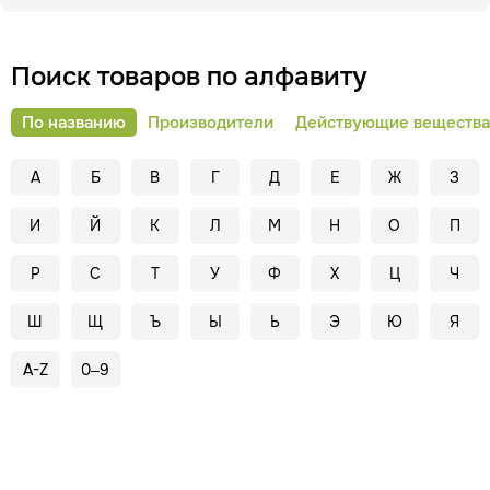
Поиск товаров по алфавиту
По названию
Производители
Действующие вещества
А
Б
В
Г
Д
Е
Ж
З
И
Й
К
Л
М
Н
О
П
Р
С
Т
У
Ф
Х
Ц
Ч
Ш
Щ
Ъ
Ы
Ь
Э
Ю
Я
A-Z
0–9