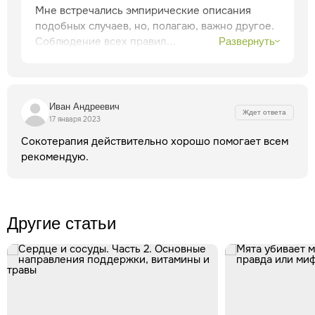
Мне встречались эмпирические описания
подобных случаев, но, полагаю, важно другое.
Соблюдение всех правил
Развернуть
противодиабетического питания + прием
сахаронормализующих препаратов и
улучшающих метаболизм способно полностью
нормализовать уровень глюкозы крови доне
Иван Андреевич
Ждет ответа
деабетического уровня по гликированному
17 января 2023
гемоглобину и поддерживать его на этом
Сокотерапия действительно хорошо помогает всем
уровне!
рекомендую.
Здоровья и благополучия!
Другие статьи