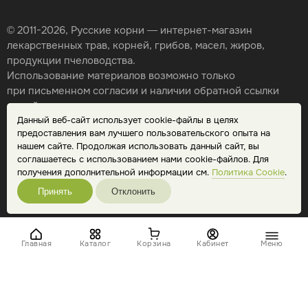
© 2011-2026, Русские корни — интернет-магазин
лекарственных трав, корней, грибов, масел, жиров,
продукции пчеловодства.
Использование материалов возможно только
при письменном согласии и наличии обратной ссылки
на сайт.
Данный веб-сайт использует cookie-файлы в целях
Карта сайта
предоставления вам лучшего пользовательского опыта на
Политика конфиденциальности
нашем сайте. Продолжая использовать данный сайт, вы
Публичная оферта
соглашаетесь с использованием нами cookie-файлов. Для
Обработка персональных данных
получения дополнительной информации см.
Политика Cookie
.
Принять
Отклонить
Главная
Каталог
Корзина
Кабинет
Меню