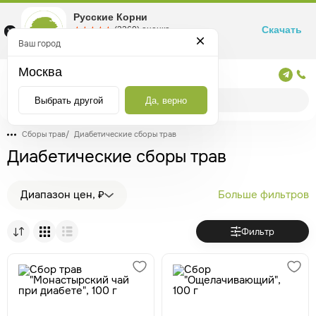
Русские Корни
Скачать
☆☆☆☆☆
★★★★★
(2360) оценка
Маркетплейс товаров для здоровья
Ваш город
Москва
Москва
Выбрать другой
Да, верно
Сборы трав
/
Диабетические сборы трав
Диабетические сборы трав
Диапазон цен, ₽
Больше фильтров
Фильтр