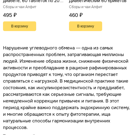
диабете, 60 таблеток по 200
Диабетический 60 брикетов
мг
Сборы и чаи Алфит
Сборы и чаи Алфит
495 ₽
460 ₽
В корзину
В корзину
Нарушение углеводного обмена — одна из самых
распространенных проблем, затрагивающая миллионы
людей. Изменение образа жизни, снижение физической
активности и преобладание в рационе рафинированных
продуктов приводят к тому, что организм перестает
справляться с нагрузкой. В медицинской практике такие
состояния, как инсулинорезистентность и преддиабет,
рассматриваются как серьезные сигналы, требующие
немедленной коррекции привычек и питания. В этот
период крайне важно поддержать эндокринную систему,
и многие обращаются к опыту фитотерапии, ища
натуральные способы гармонизации внутренних
процессов.