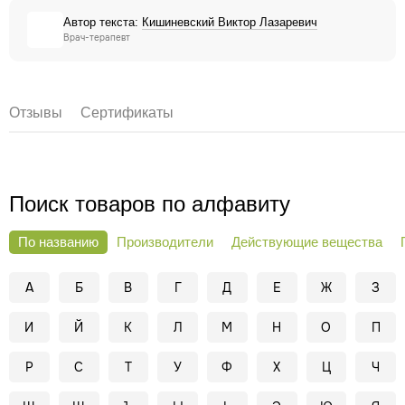
Автор текста:
Кишиневский Виктор Лазаревич
Врач-терапевт
Отзывы
Сертификаты
Поиск товаров по алфавиту
По названию
Производители
Действующие вещества
А
Б
В
Г
Д
Е
Ж
З
И
Й
К
Л
М
Н
О
П
Р
С
Т
У
Ф
Х
Ц
Ч