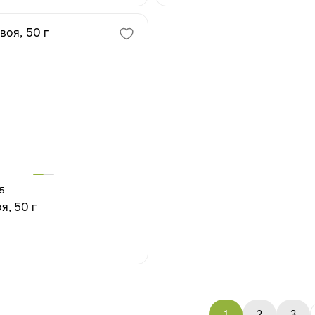
5
я, 50 г
1
2
3