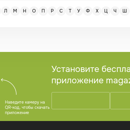
Л
М
Н
О
П
Р
С
Т
У
Ф
Х
Ц
Ч
Ш
Установите беспл
приложение magazi
Наведите камеру на
QR-код, чтобы скачать
приложение