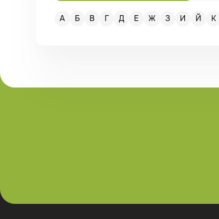
А
Б
В
Г
Д
Е
Ж
З
И
Й
К