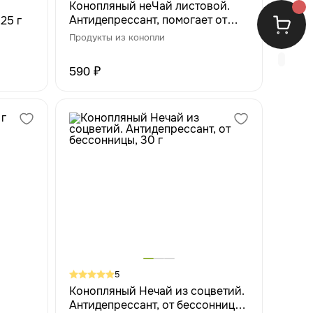
Конопляный неЧай листовой.
Антидепрессант, помогает от
25 г
бессонницы, 30 г
Продукты из конопли
590 ₽
5
Конопляный Нечай из соцветий.
Антидепрессант, от бессонницы,