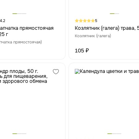
4.2
5
лапчатка прямостоячая
Козлятник (галега) трава, 
25 г
Козлятник (галега)
апчатка прямостоячая)
105 ₽