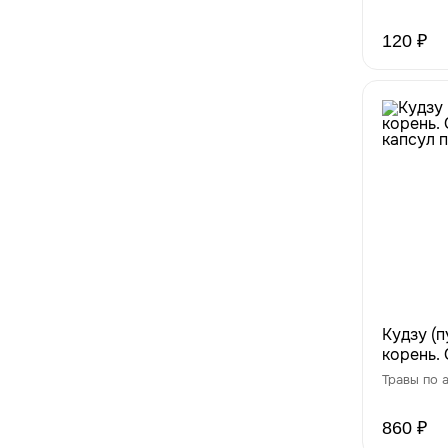
120 ₽
Кудзу (
корень. 
капсул 
Травы по 
860 ₽