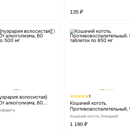
135 ₽
пуэрария волосистая)
5
От алкоголизма, 60
Кошачий коготь.
по 500 мг
Противовоспалительный, 
алфавиту
таблеток по 650 мг
Кошачий коготь (Ункария)
1 190 ₽