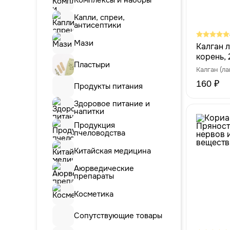
Капли, спреи,
антисептики
Мази
Калган 
корень, 
Пластыри
Калган (л
160 ₽
Продукты питания
Здоровое питание и
напитки
Продукция
пчеловодства
Китайская медицина
Аюрведические
препараты
Косметика
Сопутствующие товары