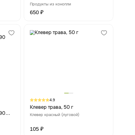
30 г
Продукты из конопли
650 ₽
4.9
Клевер трава, 50 г
90
Клевер красный (луговой)
105 ₽