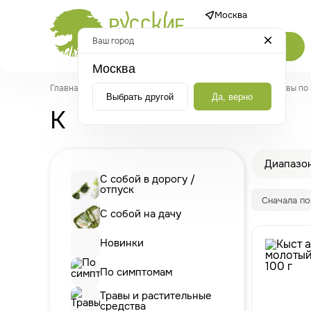
Москва
Ваш город
Каталог
Москва
Главная
/
Каталог
/
Травы и растительные средства
/
Травы по
Выбрать другой
Да, верно
К
Диапазон
С собой в дорогу /
отпуск
Сначала п
С собой на дачу
Новинки
По симптомам
Травы и растительные
средства