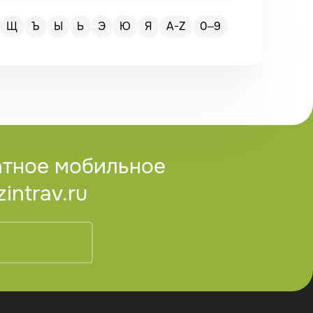
Щ
Ъ
Ы
Ь
Э
Ю
Я
A-Z
0–9
атное мобильное
ntrav.ru