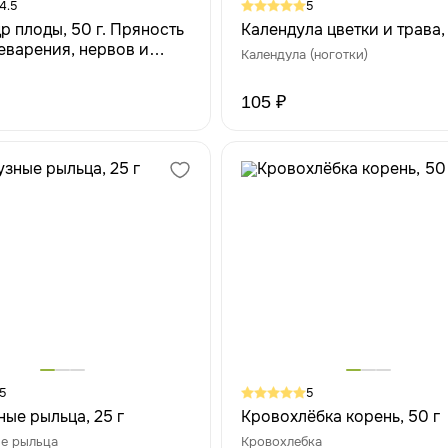
4.5
5
р плоды, 50 г. Пряность
Календула цветки и трава, 
еварения, нервов и
Календула (ноготки)
го обмена веществ
105 ₽
5
5
ные рыльца, 25 г
Кровохлёбка корень, 50 г
е рыльца
Кровохлебка