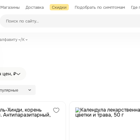
Магазины
Доставка
Скидки
Подобрать по симптомам
Где 
Производители
 алфавиту
/
К
 цен, ₽
опулярные