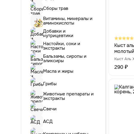
Сборы трав
Витамины, минералы и
аминокислоты
Добавки и
нутрицевтики
Настойки, соки и
Кыст ал
экстракты
молотый
Бальзамы, сиропы и
100 г
Кыст Аль 
эликсиры
290 ₽
Масла и жиры
Грибы
Животные препараты и
экстракты
Свечи
АСД
Комплексы и наборы