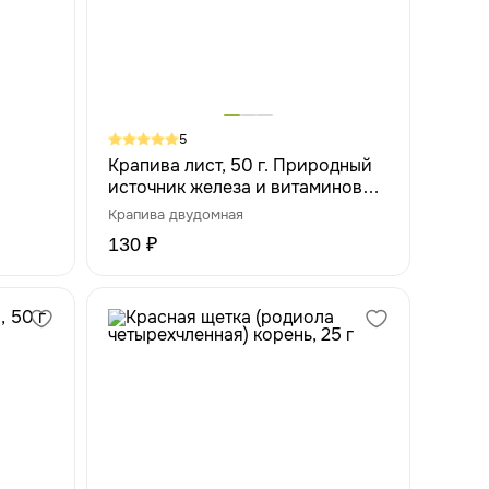
5
Крапива лист, 50 г. Природный
источник железа и витаминов
для иммунитета и красоты
Крапива двудомная
130 ₽