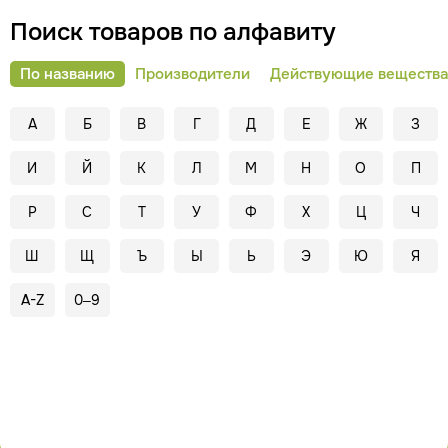
Поиск товаров по алфавиту
По названию
Производители
Действующие вещества
А
Б
В
Г
Д
Е
Ж
З
И
Й
К
Л
М
Н
О
П
Р
С
Т
У
Ф
Х
Ц
Ч
Ш
Щ
Ъ
Ы
Ь
Э
Ю
Я
A-Z
0–9