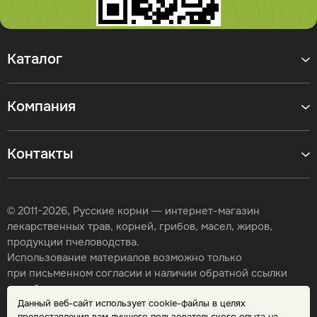
Каталог
Компания
Контакты
© 2011-2026, Русские корни — интернет-магазин
лекарственных трав, корней, грибов, масел, жиров,
продукции пчеловодства.
Использование материалов возможно только
при письменном согласии и наличии обратной ссылки
на сайт.
Данный веб-сайт использует cookie-файлы в целях
Карта сайта
предоставления вам лучшего пользовательского опыта на