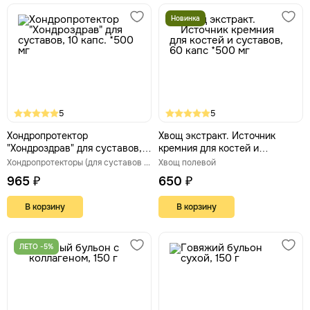
Новинка
5
5
Хондропротектор
Хвощ экстракт. Источник
"Хондроздрав" для суставов,
кремния для костей и
10 капс. *500 мг
суставов, 60 капс *500 мг
Хондропротекторы (для суставов и связок)
Хвощ полевой
965 ₽
650 ₽
В корзину
В корзину
ЛЕТО -5%