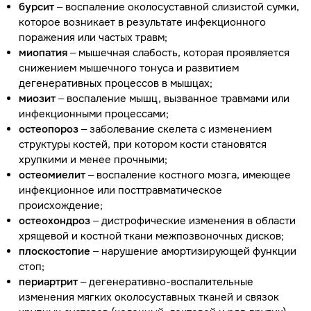
бурсит
– воспаление околосуставной слизистой сумки,
которое возникает в результате инфекционного
поражения или частых травм;
миопатия
– мышечная слабость, которая проявляется
снижением мышечного тонуса и развитием
дегенеративных процессов в мышцах;
миозит
– воспаление мышц, вызванное травмами или
инфекционными процессами;
остеопороз
– заболевание скелета с изменением
структуры костей, при котором кости становятся
хрупкими и менее прочными;
остеомиелит
– воспаление костного мозга, имеющее
инфекционное или посттравматическое
происхождение;
остеохондроз
– дистрофические изменения в области
хрящевой и костной ткани межпозвоночных дисков;
плоскостопие
– нарушение амортизирующей функции
стоп;
периартрит
– дегенеративно-воспалительные
изменения мягких околосуставных тканей и связок