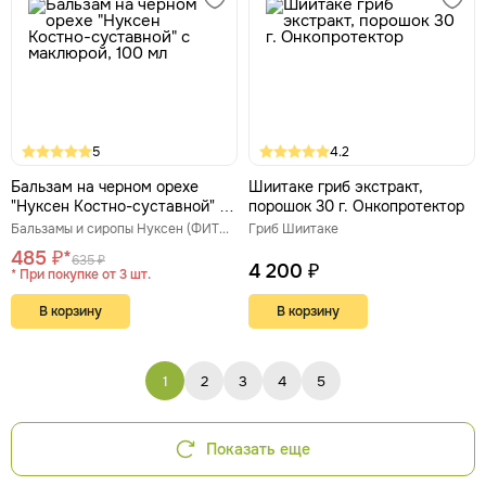
5
4.2
Бальзам на черном орехе
Шиитаке гриб экстракт,
"Нуксен Костно-суставной" с
порошок 30 г. Онкопротектор
маклюрой, 100 мл
Бальзамы и сиропы Нуксен (ФИТЭКО)
Гриб Шиитаке
485 ₽*
635 ₽
4 200 ₽
* При покупке от 3 шт.
В корзину
В корзину
1
2
3
4
5
Показать еще