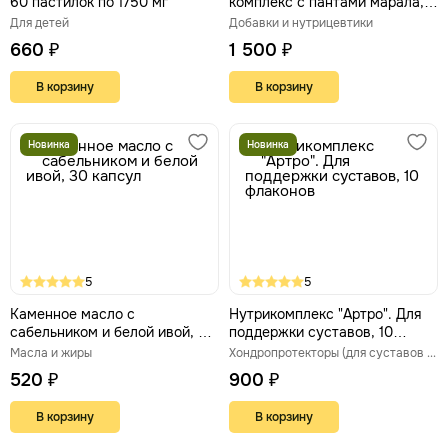
60 пастилок по 1750 мг
комплекс с пантами марала,
женьшенем и гранатом, 24
Для детей
Добавки и нутрицевтики
саше по 13 г
660 ₽
1 500 ₽
В корзину
В корзину
Новинка
Новинка
5
5
Каменное масло с
Нутрикомплекс "Артро". Для
сабельником и белой ивой, 30
поддержки суставов, 10
капсул
флаконов
Масла и жиры
Хондропротекторы (для суставов и связок)
520 ₽
900 ₽
В корзину
В корзину