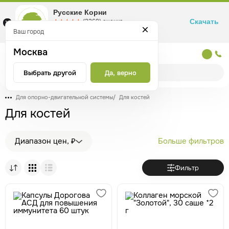
Русские Корни
Скачать
☆☆☆☆☆
★★★★★
(2360) оценка
Маркетплейс товаров для здоровья
Ваш город
Москва
Москва
Выбрать другой
Да, верно
Для опорно-двигательной системы
/
Для костей
Для костей
Диапазон цен, ₽
Больше фильтров
Фильтр