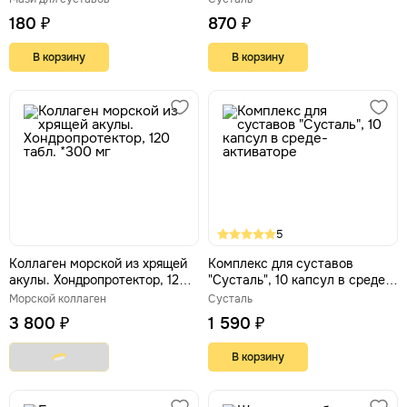
180 ₽
870 ₽
В корзину
В корзину
5
Коллаген морской из хрящей
Комплекс для суставов
акулы. Хондропротектор, 120
"Сусталь", 10 капсул в среде-
табл. *300 мг
активаторе
Морской коллаген
Сусталь
3 800 ₽
1 590 ₽
В корзину