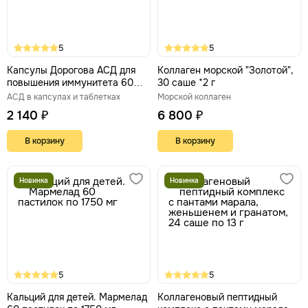
5
5
Капсулы Дорогова АСД для
Коллаген морской "Золотой",
повышения иммунитета 60
30 саше *2 г
штук
АСД в капсулах и таблетках
Морской коллаген
2 140 ₽
6 800 ₽
В корзину
В корзину
Новинка
Новинка
5
5
Кальций для детей. Мармелад
Коллагеновый пептидный