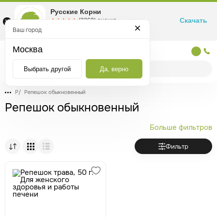
Русские Корни
Скачать
☆☆☆☆☆
★★★★★
(2360) оценка
Маркетплейс товаров для здоровья
Ваш город
Москва
Москва
Выбрать другой
Да, верно
Р
/
Репешок обыкновенный
Репешок обыкновенный
Больше фильтров
Фильтр