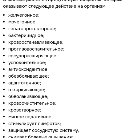
оказывают следующее действие на организм:
желчегонное;
мочегонное;
гепатопротекторное;
бактерицидное;
кровоостанавливающее;
противовоспалительное;
сосудорасширяющее;
успокоительное;
антиоксидантное;
обезболивающее;
адаптогенное;
отхаркивающее;
обволакивающее;
кровоочистительное;
кроветворное;
мягкое седативное;
стимулирует лимфоток;
защищает сосудистую систему;
снимает болевые ощущения;