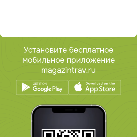
Установите бесплатное
мобильное приложение
magazintrav.ru