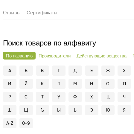
Отзывы
Сертификаты
Поиск товаров по алфавиту
По названию
Производители
Действующие вещества
А
Б
В
Г
Д
Е
Ж
З
И
Й
К
Л
М
Н
О
П
Р
С
Т
У
Ф
Х
Ц
Ч
Ш
Щ
Ъ
Ы
Ь
Э
Ю
Я
A-Z
0–9