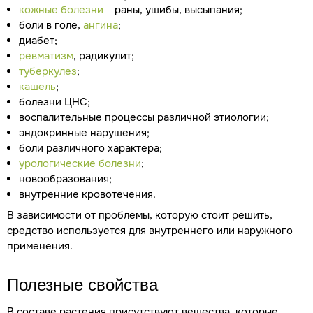
кожные болезни
– раны, ушибы, высыпания;
боли в голе,
ангина
;
диабет;
ревматизм
, радикулит;
туберкулез
;
кашель
;
болезни ЦНС;
воспалительные процессы различной этиологии;
эндокринные нарушения;
боли различного характера;
урологические болезни
;
новообразования;
внутренние кровотечения.
В зависимости от проблемы, которую стоит решить,
средство используется для внутреннего или наружного
применения.
Полезные свойства
В составе растения присутствуют вещества, которые