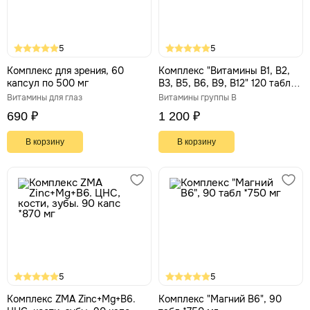
5
5
Комплекс для зрения, 60
Комплекс "Витамины В1, В2,
капсул по 500 мг
В3, В5, В6, В9, В12" 120 табл
*400 мг
Витамины для глаз
Витамины группы В
690 ₽
1 200 ₽
В корзину
В корзину
5
5
Комплекс ZMA Zinc+Mg+B6.
Комплекс "Магний В6", 90