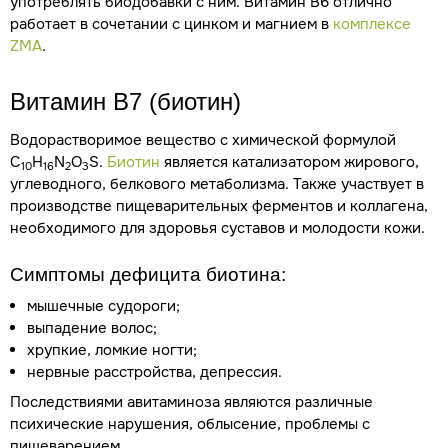
употреблять биодобавки с ним. Витамин В6 отлично
работает в сочетании с цинком и магнием в
комплексе
ZMA
.
Витамин В7 (биотин)
Водорастворимое вещество с химической формулой
C
H
N
O
S.
Биотин
является катализатором жирового,
10
16
2
3
углеводного, белкового метаболизма. Также участвует в
производстве пищеварительных ферментов и коллагена,
необходимого для здоровья суставов и молодости кожи.
Симптомы дефицита биотина:
мышечные судороги;
выпадение волос;
хрупкие, ломкие ногти;
нервные расстройства, депрессия.
Последствиями авитаминоза являются различные
психические нарушения, облысение, проблемы с
пищеварением.