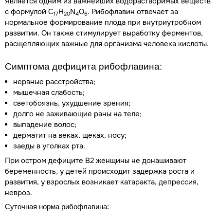
Является одним из важнейших водорастворимых веществ
с формулой C
H
N
O
. Рибофлавин отвечает за
17
20
4
6
нормальное формирование плода при внутриутробном
развитии. Он также стимулирует выработку ферментов,
расщепляющих важные для организма человека кислоты.
Симптома дефицита рибофлавина:
нервные расстройства;
мышечная слабость;
светобоязнь, ухудшение зрения;
долго не заживающие раны на теле;
выпадение волос;
дерматит на веках, щеках, носу;
заеды в уголках рта.
При остром дефиците В2 женщины не донашивают
беременность, у детей происходит задержка роста и
развития, у взрослых возникает катаракта, депрессия,
невроз.
Суточная
норма рибофлавина: