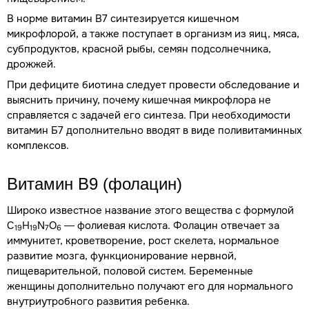
В норме витамин В7 синтезируется кишечном
микрофлорой, а также поступает в организм из яиц, мяса,
субпродуктов, красной рыбы, семян подсолнечника,
дрожжей.
При дефиците биотина следует провести обследование и
выяснить причину, почему кишечная микрофлора не
справляется с задачей его синтеза. При необходимости
витамин Б7 дополнительно вводят в виде поливитаминных
комплексов.
Витамин В9 (фолацин)
Широко известное название этого вещества с формулой
C
H
N
O
— фолиевая кислота. Фолацин отвечает за
19
19
7
6
иммунитет, кроветворение, рост скелета, нормальное
развитие мозга, функционирование нервной,
пищеварительной, половой систем. Беременные
женщины дополнительно получают его для нормального
внутриутробного развития ребенка.