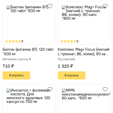
5
5
Биотин (витамин В7). 120 табл
Комплекс Mag+ Focus (магний
*500 мг
L-треонат, В6, холин), 90 капс
*800 мг
Витамины группы В
Mg (магний)
710 ₽
1 320 ₽
В корзину
В корзину