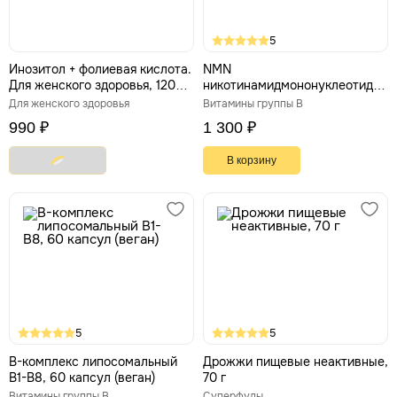
5
Инозитол + фолиевая кислота.
NMN
Для женского здоровья, 120
никотинамидмононуклеотид,
капсул по 750 мг
60 капс. *500 мг
Для женского здоровья
Витамины группы В
990 ₽
1 300 ₽
В корзину
5
5
В-комплекс липосомальный
Дрожжи пищевые неактивные,
B1-B8, 60 капсул (веган)
70 г
Витамины группы В
Суперфуды