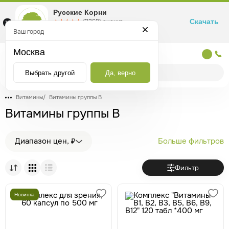
Русские Корни
Скачать
☆☆☆☆☆
★★★★★
(2360) оценка
Маркетплейс товаров для здоровья
Ваш город
Москва
Москва
Выбрать другой
Да, верно
Витамины
/
Витамины группы В
Витамины группы В
Диапазон цен, ₽
Больше фильтров
Фильтр
Новинка