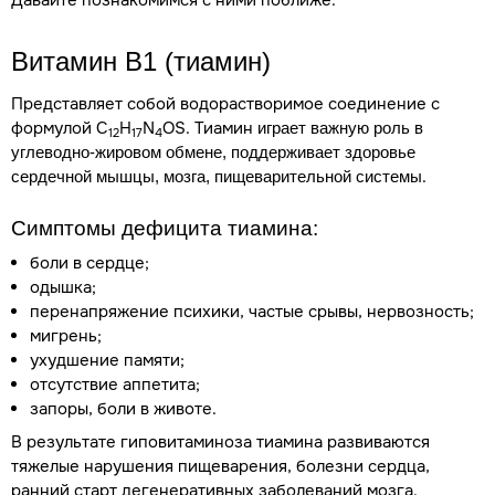
Давайте познакомимся с ними поближе.
Витамин В1 (тиамин)
Представляет собой водорастворимое соединение с
формулой C
H
N
OS. Тиамин
играет важную роль в
12
17
4
углеводно-жировом обмене, поддерживает здоровье
.
сердечной мышцы, мозга, пищеварительной системы
Симптомы
дефицита
тиамина:
боли в сердце;
одышка;
перенапряжение психики, частые срывы, нервозность;
мигрень;
ухудшение памяти;
отсутствие аппетита;
запоры, боли в животе.
В результате гиповитаминоза тиамина развиваются
тяжелые нарушения пищеварения, болезни сердца,
ранний старт дегенеративных заболеваний мозга.