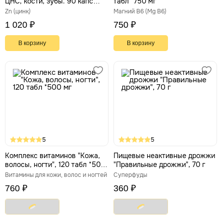
ЦНС, кости, зубы. 90 капс
табл *750 мг
*870 мг
Zn (цинк)
Магний В6 (Mg В6)
1 020 ₽
750 ₽
В корзину
В корзину
5
5
Комплекс витаминов "Кожа,
Пищевые неактивные дрожжи
волосы, ногти", 120 табл *500
"Правильные дрожжи", 70 г
мг
Витамины для кожи, волос и ногтей
Суперфуды
760 ₽
360 ₽