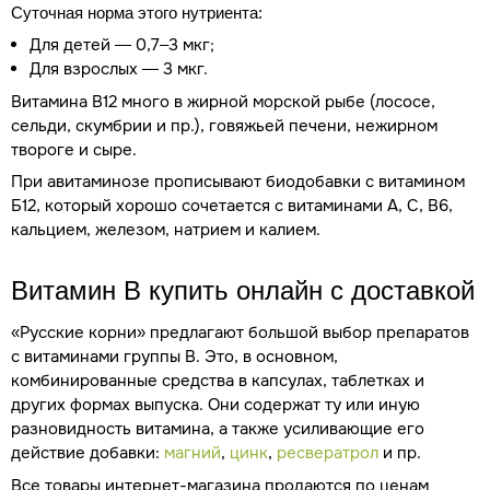
Суточная норма этого нутриента:
Для детей — 0,7–3 мкг;
Для взрослых — 3 мкг.
Витамина В12 много в жирной морской рыбе (лососе,
сельди, скумбрии и пр.), говяжьей печени, нежирном
твороге и сыре.
При авитаминозе прописывают биодобавки с витамином
Б12, который хорошо сочетается с витаминами А, С, В6,
кальцием, железом, натрием и калием.
Витамин В купить онлайн с доставкой
«Русские корни» предлагают большой выбор препаратов
с витаминами группы В. Это, в основном,
комбинированные средства в капсулах, таблетках и
других формах выпуска. Они содержат ту или иную
разновидность витамина, а также усиливающие его
действие добавки:
магний
,
цинк
,
ресвератрол
и пр.
Все товары интернет-магазина продаются по ценам