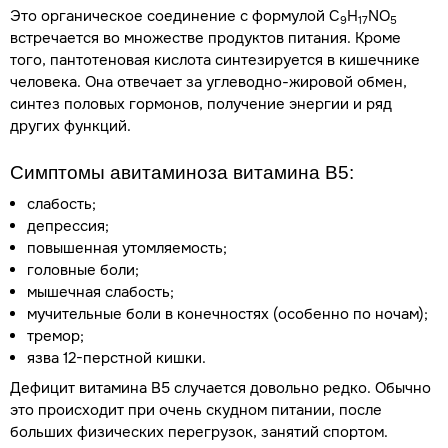
Это органическое соединение с формулой C
H
NO
9
17
5
встречается во множестве продуктов питания. Кроме
того, пантотеновая кислота синтезируется в кишечнике
человека. Она отвечает за углеводно-жировой обмен,
синтез половых гормонов, получение энергии и ряд
других функций.
Симптомы авитаминоза витамина В5:
слабость;
депрессия;
повышенная утомляемость;
головные боли;
мышечная слабость;
мучительные боли в конечностях (особенно по ночам);
тремор;
язва 12-перстной кишки.
Дефицит витамина В5 случается довольно редко. Обычно
это происходит при очень скудном питании, после
больших физических перегрузок, занятий спортом.