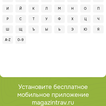
И
Й
К
Л
М
Н
О
П
Р
С
Т
У
Ф
Х
Ц
Ч
Ш
Щ
Ъ
Ы
Ь
Э
Ю
Я
A-Z
0–9
Установите бесплатное
мобильное приложение
magazintrav.ru