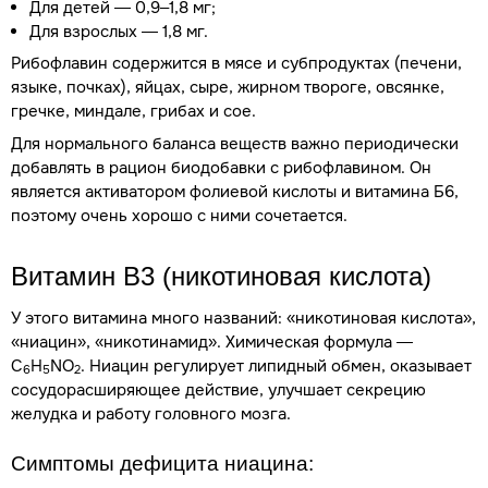
Для детей — 0,9–1,8 мг;
Для взрослых — 1,8 мг.
Рибофлавин содержится в мясе и субпродуктах (печени,
языке, почках), яйцах, сыре, жирном твороге, овсянке,
гречке, миндале, грибах и сое.
Для нормального баланса веществ важно периодически
добавлять в рацион биодобавки с рибофлавином. Он
является активатором фолиевой кислоты и витамина Б6,
поэтому очень хорошо с ними сочетается.
Витамин В3 (никотиновая кислота)
У этого витамина много названий: «никотиновая кислота»,
«ниацин», «никотинамид». Химическая формула —
C
H
NO
. Ниацин регулирует липидный обмен, оказывает
6
5
2
сосудорасширяющее действие, улучшает секрецию
желудка и работу головного мозга.
Симптомы
дефицита
ниацина: