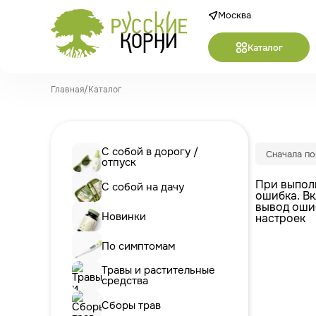
Москва
Каталог
Главная
/
Каталог
С собой в дорогу /
Сначала п
отпуск
При выпол
С собой на дачу
ошибка. В
вывод оши
Новинки
настроек
По симптомам
Травы и растительные
средства
Сборы трав