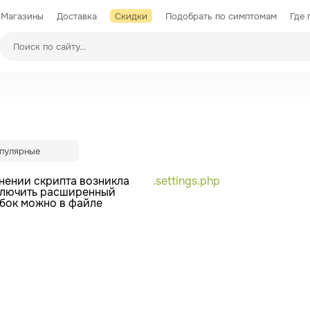
Магазины
Доставка
Скидки
Подобрать по симптомам
Где 
Производители
опулярные
нении скрипта возникла
.settings.php
ключить расширенный
бок можно в файле