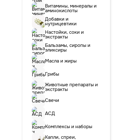
Витамины, минералы и
аминокислоты
Добавки и
нутрицевтики
Настойки, соки и
экстракты
Бальзамы, сиропы и
эликсиры
Масла и жиры
Грибы
Животные препараты и
экстракты
Свечи
АСД
Комплексы и наборы
Капли, спреи,