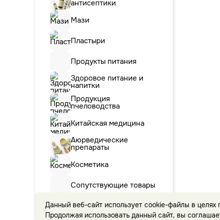
антисептики
Мази
Пластыри
Продукты питания
Здоровое питание и
напитки
Продукция
пчеловодства
Китайская медицина
Аюрведические
препараты
Косметика
Сопутствующие товары
Бытовая химия и
Данный веб-сайт использует cookie-файлы в целях
средства для уборки
Продолжая использовать данный сайт, вы соглашае