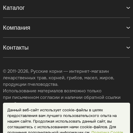
Каталог
Компания
Контакты
© 2011-2026, Русские корни — интернет-магазин
лекарственных трав, корней, грибов, масел, жиров,
продукции пчеловодства.
Использование материалов возможно только
при письменном согласии и наличии обратной ссылки
на сайт.
Данный веб-сайт использует cookie-файлы в целях
Карта сайта
предоставления вам лучшего пользовательского опыта на
Политика конфиденциальности
нашем сайте. Продолжая использовать данный сайт, вы
Публичная оферта
соглашаетесь с использованием нами cookie-файлов. Для
Обработка персональных данных
получения дополнительной информации см.
Политика Cookie
.