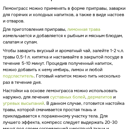
Лемонграсс можно применять в форме приправы, заварки
для горячих и холодных напитков, а также в виде настоев
и отваров.
Для приготовления приправы,
лимонная трава
измельчается и добавляется к рыбным и мясным блюдам,
салатам и супам.
Чтобы заварить вкусный и ароматный чай, залейте 1-2 ч.л.
травы 0,5-1 л. кипятка и настаивайте в закрытой посуде в
течение 5-10 минут. Процедив полученный напиток,
можно добавить к нему имбирь, лимон и любой
подсластитель
. Готовый напиток можно пить несколько
раз в течение дня.
Настойки на основе лемонграсса можно использовать
наружно, для лечения
суставных болей
,
дерматитов
и
угревых высыпаний
. В данном случае, готовится настойка
травы, которой смачивается простая ткань и
прикладывается к пораженному участку тела. Для
лучшего эффекта, компресс следует выдержать 20-30
минут под слоем согревающей шерстяной ткани и