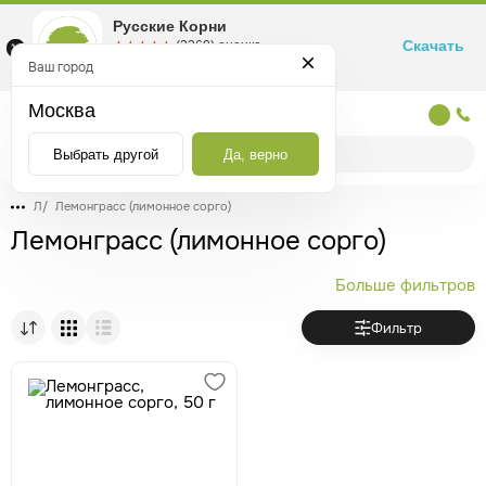
Русские Корни
Скачать
☆☆☆☆☆
★★★★★
(2360) оценка
Маркетплейс товаров для здоровья
Ваш город
Москва
Москва
Выбрать другой
Да, верно
Л
/
Лемонграсс (лимонное сорго)
Лемонграсс (лимонное сорго)
Больше фильтров
Фильтр