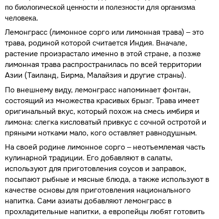
по биологической ценности и полезности для организма
человека.
Лемонграсс (лимонное сорго или лимонная трава) – это
трава, родиной которой считается Индия. Вначале,
растение произрастало именно в этой стране, а позже
лимонная трава распространилась по всей территории
Азии (Таиланд, Бирма, Малайзия и другие страны).
По внешнему виду, лемонграсс напоминает фонтан,
состоящий из множества красивых брызг. Трава имеет
оригинальный вкус, который похож на смесь имбиря и
лимона: слегка кисловатый привкус с сочной остротой и
пряными нотками мало, кого оставляет равнодушным.
На своей родине лимонное сорго – неотъемлемая часть
кулинарной традиции. Его добавляют в салаты,
используют для приготовления соусов и заправок,
посыпают рыбные и мясные блюда, а также используют в
качестве основы для приготовления национального
напитка. Сами азиаты добавляют лемонграсс в
прохладительные напитки, а европейцы любят готовить