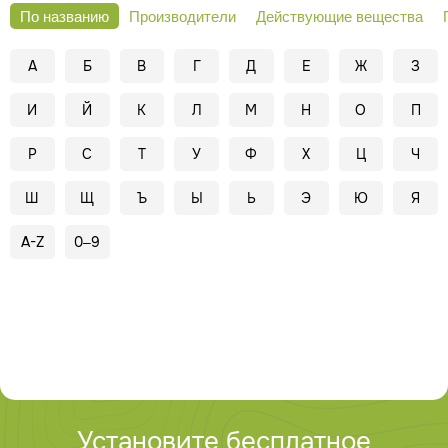
По названию
Производители
Действующие вещества
А
Б
В
Г
Д
Е
Ж
З
И
Й
К
Л
М
Н
О
П
Р
С
Т
У
Ф
Х
Ц
Ч
Ш
Щ
Ъ
Ы
Ь
Э
Ю
Я
A-Z
0–9
Установите бесплатное