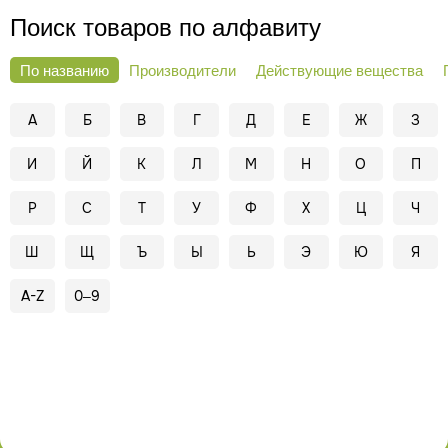
Поиск товаров по алфавиту
По названию
Производители
Действующие вещества
А
Б
В
Г
Д
Е
Ж
З
И
Й
К
Л
М
Н
О
П
Р
С
Т
У
Ф
Х
Ц
Ч
Ш
Щ
Ъ
Ы
Ь
Э
Ю
Я
A-Z
0–9