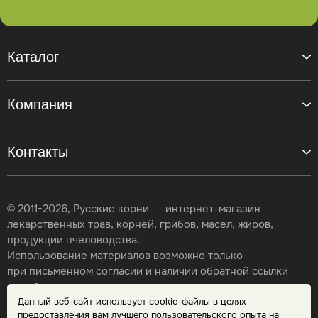
Каталог
Компания
Контакты
© 2011-2026, Русские корни — интернет-магазин
лекарственных трав, корней, грибов, масел, жиров,
продукции пчеловодства.
Использование материалов возможно только
при письменном согласии и наличии обратной ссылки
на сайт.
Данный веб-сайт использует cookie-файлы в целях
Карта сайта
предоставления вам лучшего пользовательского опыта на