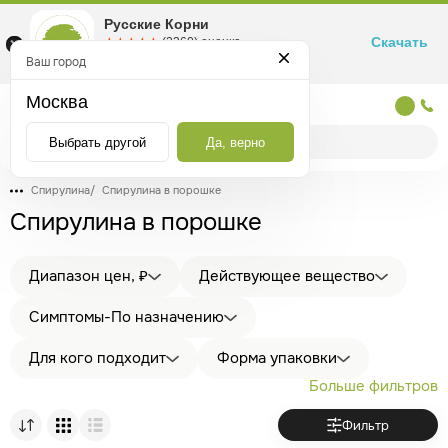
Русские Корни
Скачать
☆☆☆☆☆
★★★★★
(2360) оценка
Маркетплейс товаров для здоровья
Ваш город
Москва
Москва
Выбрать другой
Да, верно
Спирулина
/
Спирулина в порошке
Спирулина в порошке
Диапазон цен, ₽
Действующее вещество
Симптомы-По назначению
Для кого подходит
Форма упаковки
Больше фильтров
Фильтр