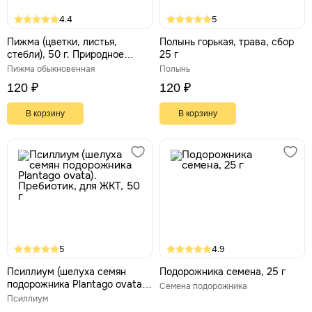
4.4
5
Пижма (цветки, листья,
Полынь горькая, трава, сбор
стебли), 50 г. Природное
25 г
средство для поддержки
Пижма обыкновенная
Полынь
печени, желчеотделения и
120 ₽
120 ₽
пищеварения
В корзину
В корзину
5
4.9
Псиллиум (шелуха семян
Подорожника семена, 25 г
подорожника Plantago ovata).
Семена подорожника
Пребиотик, для ЖКТ, 50 г
Псиллиум