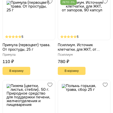
ЛЕТО -5%
5
5
Примула (первоцвет) трава.
Псиллиум. Источник
От простуды, 25 г
клетчатки, для ЖКТ, от
запоров, 90 капсул
Примула
Псиллиум
110 ₽
780 ₽
В корзину
В корзину