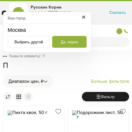
Русские Корни
Скачать
☆☆☆☆☆
★★★★★
(2360) оценка
Маркетплейс товаров для здоровья
Ваш город
Москва
Москва
Выбрать другой
Да, верно
Травы по алфавиту
/
П
П
Диапазон цен, ₽
Больше фильтров
Фильтр