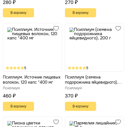
280 ₽
270 ₽
В корзину
В корзину
5
5
Псиллиум. Источник пищевых
Псиллиум (семена
волокон, 120 капс *400 мг
подорожника яйцевидного),
200 г
Псиллиум
Псиллиум
460 ₽
370 ₽
В корзину
В корзину