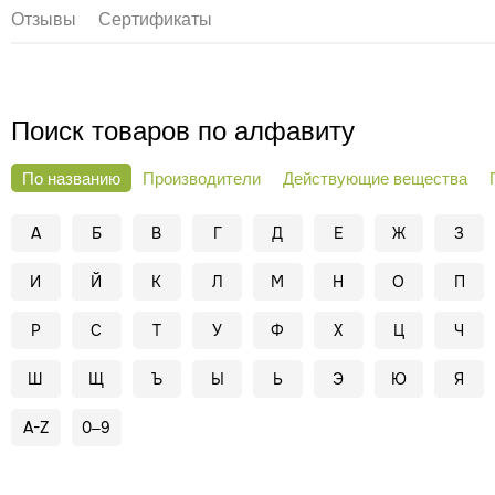
Отзывы
Сертификаты
Поиск товаров по алфавиту
По названию
Производители
Действующие вещества
А
Б
В
Г
Д
Е
Ж
З
И
Й
К
Л
М
Н
О
П
Р
С
Т
У
Ф
Х
Ц
Ч
Ш
Щ
Ъ
Ы
Ь
Э
Ю
Я
A-Z
0–9