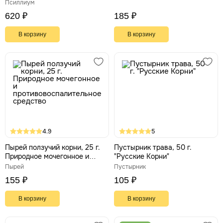
Псиллиум
620 ₽
185 ₽
В корзину
В корзину
4.9
5
Пырей ползучий корни, 25 г.
Пустырник трава, 50 г.
Природное мочегонное и
"Русские Корни"
противовоспалительное
Пырей
Пустырник
средство
155 ₽
105 ₽
В корзину
В корзину