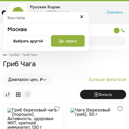
Русские Корни
Скачать
☆☆☆☆☆
★★★★★
(2360) оценка
Маркетплейс товаров для здоровья
Ваш город
Москва
Москва
Выбрать другой
Да, верно
Грибы
/
Гриб Чага
Гриб Чага
Диапазон цен, ₽
Больше фильтров
Фильтр