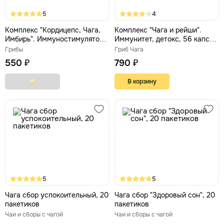
5
4
Комплекс "Кордицепс, Чага,
Комплекс "Чага и рейши".
Имбирь". Иммуностимулятор,
Иммунитет, детокс, 56 капсул
энергетик, адаптоген,
по 500 мг
Грибы
Гриб Чага
антиоксидант, 30 капс.
550 ₽
790 ₽
В корзину
5
5
Чага сбор успокоительный, 20
Чага сбор "Здоровый сон", 20
пакетиков
пакетиков
Чаи и сборы с чагой
Чаи и сборы с чагой