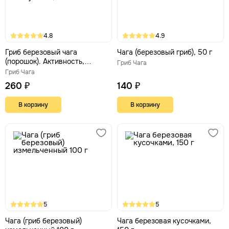
4.8
4.9
Гриб березовый чага
Чага (березовый гриб), 50 г
(порошок). Активность,
Гриб Чага
здоровье ЖКТ, крепкий
Гриб Чага
иммунитет, 130 г
260 ₽
140 ₽
В корзину
В корзину
5
5
Чага (гриб березовый)
Чага березовая кусочками,