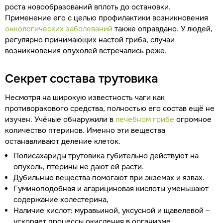
роста новообразований вплоть до остановки.
Применение его с целью профилактики возникновения
онкологических заболеваний
также оправдано. У людей,
регулярно принимающих настой гриба, случаи
возникновения опухолей встречались реже.
Секрет состава трутовика
Несмотря на широкую известность чаги как
противоракового средства, полностью его состав ещё не
изучен. Учёные обнаружили в
лечебном грибе
огромное
количество птеринов. Именно эти вещества
останавливают деление клеток.
Полисахариды трутовика губительно действуют на
опухоль, птерины не дают ей расти.
Дубильные вещества помогают при экземах и язвах.
Гуминоподобная и агарициновая кислоты уменьшают
содержание холестерина,
Наличие кислот: муравьиной, уксусной и щавелевой –
ускоряет процессы окисления в организме,