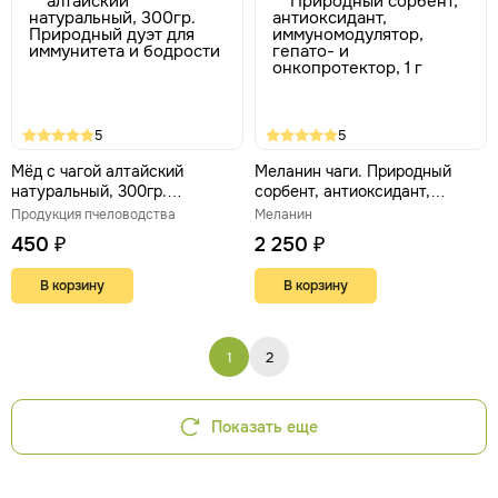
5
5
Мёд с чагой алтайский
Меланин чаги. Природный
натуральный, 300гр.
сорбент, антиоксидант,
Природный дуэт для
иммуномодулятор, гепато- и
Продукция пчеловодства
Меланин
иммунитета и бодрости
онкопротектор, 1 г
450 ₽
2 250 ₽
В корзину
В корзину
1
2
Показать еще