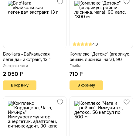
4.9
БиоЧага «Байкальская
Комплекс "Детокс" (агарикус,
легенда» экстракт, 13 г
рейши, лисичка, чага), 90
капс. *300 мг
Экстракт чаги
Грибы
2 050 ₽
710 ₽
В корзину
В корзину