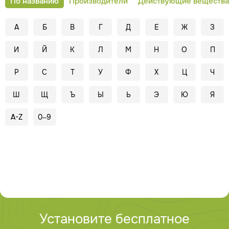
По названию
Производители
Действующие вещества
А
Б
В
Г
Д
Е
Ж
З
И
Й
К
Л
М
Н
О
П
Р
С
Т
У
Ф
Х
Ц
Ч
Ш
Щ
Ъ
Ы
Ь
Э
Ю
Я
A-Z
0–9
Установите бесплатное