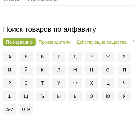
Поиск товаров по алфавиту
По названию
Производители
Действующие вещества
А
Б
В
Г
Д
Е
Ж
З
И
Й
К
Л
М
Н
О
П
Р
С
Т
У
Ф
Х
Ц
Ч
Ш
Щ
Ъ
Ы
Ь
Э
Ю
Я
A-Z
0–9