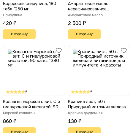
Водоросль спирулина, 180
Амарантовое масло
табл *250 мг
нерафинированное
сыродавленное ULTRA
Спирулина
Амарантовое масло
PREMIUM 8% сквален, 500 мл
420 ₽
2 500 ₽
В корзину
В корзину
5
5
Коллаген морской с вит. С и
Крапива лист, 50 г.
гиалуроновой кислотой, 90
Природный источник железа и
капс. *380 мг
витаминов для иммунитета и
Морской коллаген
Крапива двудомная
красоты
860 ₽
130 ₽
В корзину
В корзину