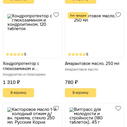
Хит продаж
5
5
Хондропротектор с
Амарантовое масло, 250 мл
глюкозамином и
Амарантовое масло
хондроитином, 120 таблеток
Хондроитин и глюкозамин
1 310 ₽
780 ₽
В корзину
В корзину