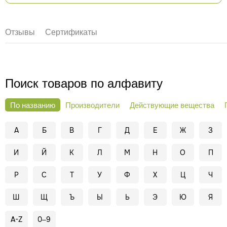
Отзывы
Сертификаты
Поиск товаров по алфавиту
По названию
Производители
Действующие вещества
А
Б
В
Г
Д
Е
Ж
З
И
Й
К
Л
М
Н
О
П
Р
С
Т
У
Ф
Х
Ц
Ч
Ш
Щ
Ъ
Ы
Ь
Э
Ю
Я
A-Z
0–9