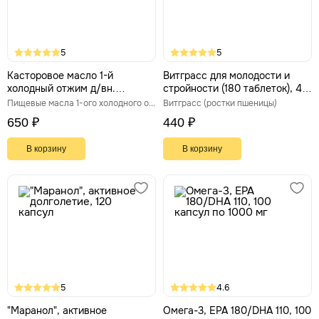
5
5
Касторовое масло 1-й
Витграсс для молодости и
холодный отжим д/вн.
стройности (180 таблеток), 45
приема, стекло 250 мл.
г
Пищевые масла 1-ого холодного отжима
Витграсс (ростки пшеницы)
Русские Корни
650 ₽
440 ₽
В корзину
В корзину
5
4.6
"Маранол", активное
Омега-3, EPA 180/DHA 110, 100