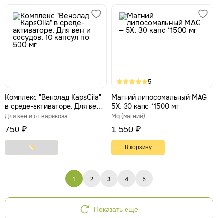
5
Комплекс "Венолад KapsOila"
Магний липосомальный MAG –
в среде-активаторе. Для вен и
5X, 30 капс *1500 мг
сосудов, 10 капсул по 500 мг
Для вен и от варикоза
Mg (магний)
750 ₽
1 550 ₽
В корзину
1
2
3
4
5
Показать еще