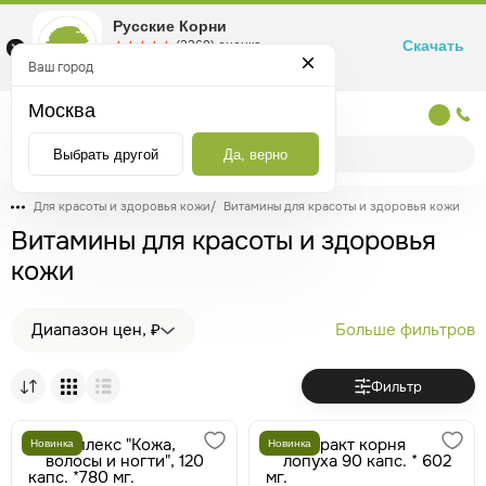
Русские Корни
Скачать
☆☆☆☆☆
★★★★★
(2360) оценка
Маркетплейс товаров для здоровья
Ваш город
Москва
Москва
Выбрать другой
Да, верно
Для красоты и здоровья кожи
/
Витамины для красоты и здоровья кожи
Витамины для красоты и здоровья
кожи
Диапазон цен, ₽
Больше фильтров
Фильтр
Новинка
Новинка