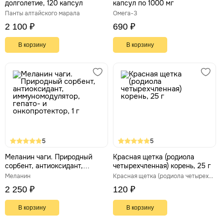
долголетие, 120 капсул
капсул по 1000 мг
Панты алтайского марала
Омега-3
2 100 ₽
690 ₽
В корзину
В корзину
5
5
Меланин чаги. Природный
Красная щетка (родиола
сорбент, антиоксидант,
четырехчленная) корень, 25 г
иммуномодулятор, гепато- и
Меланин
Красная щетка (родиола четырехлепестная)
онкопротектор, 1 г
2 250 ₽
120 ₽
В корзину
В корзину