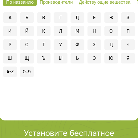
По названию
Производители
Действующие вещества
А
Б
В
Г
Д
Е
Ж
З
И
Й
К
Л
М
Н
О
П
Р
С
Т
У
Ф
Х
Ц
Ч
Ш
Щ
Ъ
Ы
Ь
Э
Ю
Я
A-Z
0–9
Установите бесплатное