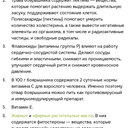
Трава боярышника содержит
— вещества,
пектины
которые помогают растению выдержать длительную
засуху, поддерживают состояние клеток.
Полисахариды (пектины) помогают умерить
количество холестерина, а также вывести негативные
элементы из организма, в том числе и радиоактивные
частицы, и свободные радикалы.
(витамины группы Р) влияют на работу
Флавоноиды
сердечно-сосудистой системы. Делают сосуды
гибкими и эластичными, снижают их проницаемость,
улучшают сердечный ритм и снижают кровеносное
давление.
В 100 г боярышника содержатся 2 суточные нормы
для взрослого человека. Именно поэтому
витамина С
отвар боярышника можно пить как противовирусный
и иммуномодулирующий препарат.
.
Витамин Е
. В них
Жирные
и
эфирные растительные масла
содержатся фитостероны — вещества, которые