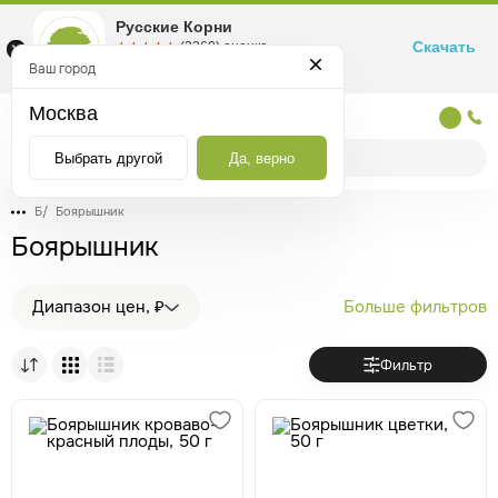
Русские Корни
Скачать
☆☆☆☆☆
★★★★★
(2360) оценка
Маркетплейс товаров для здоровья
Ваш город
Москва
Москва
Выбрать другой
Да, верно
Б
/
Боярышник
Боярышник
Диапазон цен, ₽
Больше фильтров
Фильтр