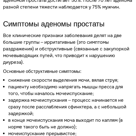
аденомой простаты достигает 50%. После 70 лет аденома
разной степени тяжести наблюдается у 75% мужчин.
Симптомы аденомы простаты
Все клинические признаки заболевания делят на две
большие группы – ирритативные (это симптомы
раздражения) и обструктивные (связанные с закупоркой
мочевыводящих путей, что приводит к нарушению
диуреза).
Основные обструктивные симптомы:
снижение скорости выделения мочи, вялая струя;
пациенту необходимо напрягать мышцы пресса для
того, чтобы началось мочеиспускание;
задержка мочеиспускания – процесс начинается не
сразу после расслабления сфинктера, а с небольшой
задержкой;
в конце мочеиспускания моча выходит по каплям (в
норме такого быть не должно);
мочеиспускание прерывистое;