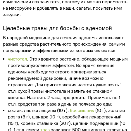
измельчении сохраняются, поэтому их можно перемолоть
на мясорубке и добавлять в каши, салаты, посыпать ими
закуски.
Целебные травы для борьбы с аденомой
В народной медицине для лечения аденомы используют
разные средства растительного происхождения, самыми
популярными и эффективными из которых являются:
чистотел
. Это ядовитое растение, обладающее мощным
противоопухолевым эффектом. Во время лечения
аденомы необходимо строго придерживаться
рекомендуемой дозировки, иначе возможно
отравление. Для приготовления настоя нужно взять 1
ст.л. сухой травы чистотела и залить ее стаканом
кипятка. Настоять 2 часа, процедить. Принимать по 1
ст.л. средства три раза в день за полчаса до еды;
листья лещины (10 г),
боярышник
(10 г), золотая
состав:
розга (8 г), шандра (10 г), воробейник лекарственный
(15 г), корень стальника (20 г), цепкий подмаренник (10
г). 1 ст.л. смеси
трав
заливают 500 мл кипятка, ставят на