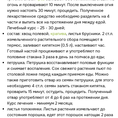
огонь и проваривают 10 минут. После выключения огня
нужно настоять 30 минут, процедить. Полученное
лекарственное средство необходимо разделить на 4
части и выпить все на протяжении дня между едой.
Лечебный курс - 25 - 30 дней;
хвощ полевой,
крапива
, листья брусники. 2 ст.л.
состав:
измельченного растительного сбора помещают в
термос, заливают кипятком (0,5 л), настаивают час.
Готовый настой процеживают и употребляют по
половине стакана 3 раза в день за полчаса до еды;
. Петрушка восстанавливает половые функции
петрушка
и снимает воспаления. Сок свежего растения пьют по
столовой ложке перед каждым приемом еды. Можно
также приготовить отвар из семян петрушки, для этого
необходимо 4 ст.л. семян залить стаканом кипятка,
проварить 15 минут, остудить, процедить. Полученный
отвар употребляют от 4 до 6 раз на протяжении дня.
Курс лечения - минимум 2 месяца;
. Листья растения измельчают до
листья толокнянки
состояния порошка, едят этот порошок натощак 2 раза