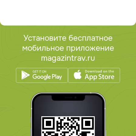
Установите бесплатное
мобильное приложение
magazintrav.ru