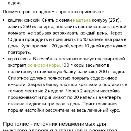
в день.
Помимо трав, от аденомы простаты применяют:
Снять с семян
каштана
кожуру (25 г),
каштан конский.
залить 250 мл спирта, поставить настаиваться в темной
комнате, не забывая встряхивать каждый день. Через
10 дней процедить и принимать по 10 капель два раза в
день. Курс приема - 20 дней, через 10 дней курс нужно
повторить;
В лечебных целях используется спиртовой
кора осины.
экстракт
осиновой коры
. 100 г коры засыпают в
поллитровую стеклянную банку, заливают 200 г водки.
Спиртное должно полностью покрыть содержимое
емкости. Закрыть банку плотной крышкой и поставить в
темное место на 2 недели. Через 2 недели настойка
процеживают и принимают по 20 капель на четверть
стакана жидкости три раза в день. Приготовленная
порция настойки рассчитана на весь лечебный курс;
Прополис - источник незаменимых для
мужского здоровья витаминов и элементов