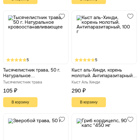
5
5
Тысячелистник трава, 50 г.
Кыст аль-Хинди, корень
Натуральное
молотый. Антипаразитарный,
кровоостанавливающее
100 г
Тысячелистник трава
Кыст Аль Хинди
105 ₽
290 ₽
В корзину
В корзину