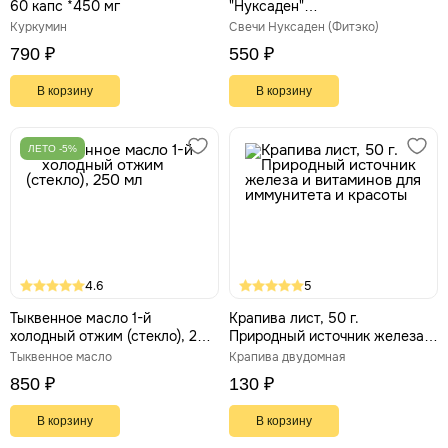
60 капс *450 мг
"Нуксаден"
«Противоопухолевые».
Куркумин
Свечи Нуксаден (Фитэко)
Против аденомы, 10 штук
790 ₽
550 ₽
В корзину
В корзину
ЛЕТО -5%
4.6
5
Тыквенное масло 1-й
Крапива лист, 50 г.
холодный отжим (стекло), 250
Природный источник железа и
мл
витаминов для иммунитета и
Тыквенное масло
Крапива двудомная
красоты
850 ₽
130 ₽
В корзину
В корзину