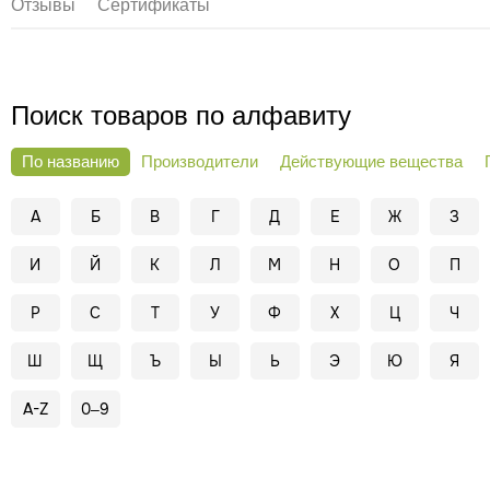
Отзывы
Сертификаты
Поиск товаров по алфавиту
По названию
Производители
Действующие вещества
А
Б
В
Г
Д
Е
Ж
З
И
Й
К
Л
М
Н
О
П
Р
С
Т
У
Ф
Х
Ц
Ч
Ш
Щ
Ъ
Ы
Ь
Э
Ю
Я
A-Z
0–9