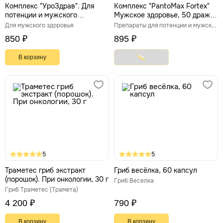
Комплекс "УроЗдрав". Для
Комплекс "PantoMax Fortex"
потенции и мужского
Мужское здоровье, 50 драже
здоровья, 10 капс. *500 мг
*1000 мг
Для мужского здоровья
Препараты для потенции и мужской силы
850 ₽
895 ₽
В корзину
5
5
Траметес гриб экстракт
Гриб весёлка, 60 капсул
(порошок). При онкологии, 30 г
Гриб Веселка
Гриб Траметес (Трамета)
4 200 ₽
790 ₽
В корзину
В корзину