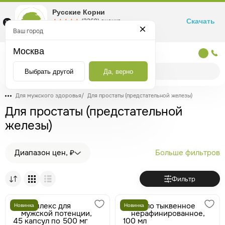
Русские Корни
Скачать
☆☆☆☆☆
★★★★★
(2360) оценка
Маркетплейс товаров для здоровья
Ваш город
Москва
Москва
Выбрать другой
Да, верно
Для мужского здоровья
/
Для простаты (предстательной железы)
Для простаты (предстательной
железы)
Диапазон цен, ₽
Больше фильтров
Фильтр
Новинка
Новинка