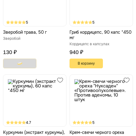
5
5
Зверобой трава, 50 г
Гриб кордицепс, 90 капс *450
мг
Зверобой
Кордицепс в капсулах
130 ₽
940 ₽
В корзину
4.7
5
Куркумин (экстракт куркумы),
Крем-свечи черного ореха