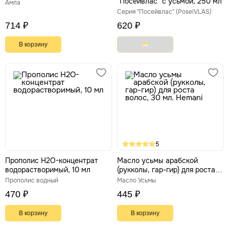
"Посейвлас" с усьмой, 250 мл
Амла
Серия "Посейвлас" (PoseiVLAS)
714 ₽
620 ₽
В корзину
5
Прополис Н2О-концентрат
Масло усьмы арабской
водорастворимый, 10 мл
(рукколы, гар-гир) для роста
волос, 30 мл. Hemani
Прополис водный
Масло Усьмы
470 ₽
445 ₽
В корзину
В корзину