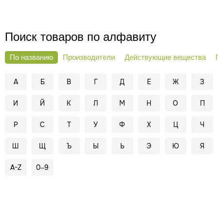
Поиск товаров по алфавиту
По названию
Производители
Действующие вещества
А
Б
В
Г
Д
Е
Ж
З
И
Й
К
Л
М
Н
О
П
Р
С
Т
У
Ф
Х
Ц
Ч
Ш
Щ
Ъ
Ы
Ь
Э
Ю
Я
A-Z
0–9