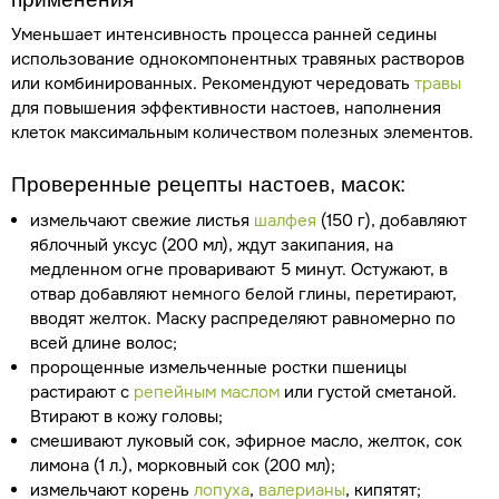
Уменьшает интенсивность процесса ранней седины
использование однокомпонентных травяных растворов
или комбинированных. Рекомендуют чередовать
травы
для повышения эффективности настоев, наполнения
клеток максимальным количеством полезных элементов.
Проверенные рецепты настоев, масок:
измельчают свежие листья
шалфея
(150 г), добавляют
яблочный уксус (200 мл), ждут закипания, на
медленном огне проваривают 5 минут. Остужают, в
отвар добавляют немного белой глины, перетирают,
вводят желток. Маску распределяют равномерно по
всей длине волос;
пророщенные измельченные ростки пшеницы
растирают с
репейным маслом
или густой сметаной.
Втирают в кожу головы;
смешивают луковый сок, эфирное масло, желток, сок
лимона (1 л.), морковный сок (200 мл);
измельчают корень
лопуха
,
валерианы
, кипятят;