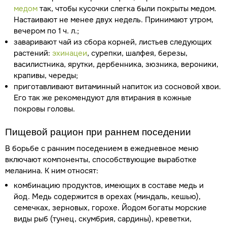
медом
так, чтобы кусочки слегка были покрыты медом.
Настаивают не менее двух недель. Принимают утром,
вечером по 1 ч. л.;
заваривают чай из сбора корней, листьев следующих
растений:
эхинацеи
, сурепки, шалфея, березы,
василистника, ярутки, дербенника, зюзника, вероники,
крапивы, череды;
приготавливают витаминный напиток из сосновой хвои.
Его так же рекомендуют для втирания в кожные
покровы головы.
Пищевой рацион при раннем поседении
В борьбе с ранним поседением в ежедневное меню
включают компоненты, способствующие выработке
меланина. К ним относят:
комбинацию продуктов, имеющих в составе медь и
йод. Медь содержится в орехах (миндаль, кешью),
семечках, зерновых, горохе. Йодом богаты морские
виды рыб (тунец, скумбрия, сардины), креветки,