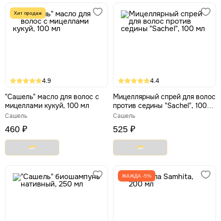
Хит продаж
4.9
4.4
"Сашель" масло для волос с
Мицеллярный спрей для волос
мицеллами кукуй, 100 мл
против седины "Sachel", 100
мл
Сашель
Сашель
460 ₽
525 ₽
ЖАЖДА -5%