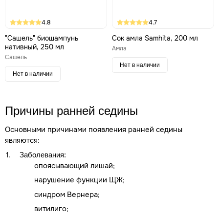
4.8
4.7
"Сашель" биошампунь
Сок амла Samhita, 200 мл
нативный, 250 мл
Амла
Сашель
Нет в наличии
Нет в наличии
Причины ранней седины
Основными причинами появления ранней седины
являются:
Заболевания:
опоясывающий лишай;
нарушение функции ЩЖ;
синдром Вернера;
витилиго;