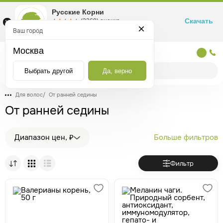
Русские Корни
Скачать
☆☆☆☆☆
★★★★★
(2360) оценка
Маркетплейс товаров для здоровья
Ваш город
Москва
Москва
Выбрать другой
Да, верно
Для волос
/
От ранней седины
От ранней седины
Диапазон цен, ₽
Больше фильтров
Фильтр