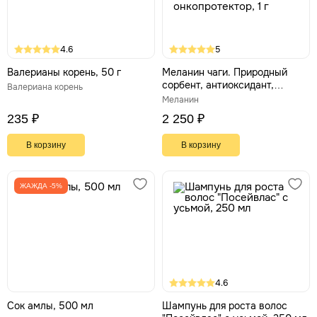
4.6
5
Валерианы корень, 50 г
Меланин чаги. Природный
сорбент, антиоксидант,
Валериана корень
иммуномодулятор, гепато- и
Меланин
онкопротектор, 1 г
235 ₽
2 250 ₽
В корзину
В корзину
ЖАЖДА -5%
4.6
Сок амлы, 500 мл
Шампунь для роста волос