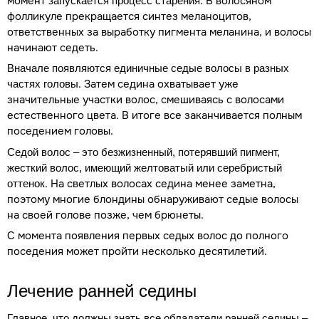
момент
. В волосяном
запускается процесс старения
фолликуле прекращается синтез меланоцитов,
ответственных за выработку пигмента меланина, и волосы
начинают седеть.
Вначале появляются единичные седые волосы в разных
. Затем седина охватывает уже
частях головы
значительные участки волос, смешиваясь с волосами
естественного цвета. В итоге все заканчивается полным
поседением головы.
Седой волос – это безжизненный, потерявший пигмент,
жесткий волос, имеющий желтоватый или серебристый
. На светлых волосах седина менее заметна,
оттенок
поэтому многие блондины обнаруживают седые волосы
на своей голове позже, чем брюнеты.
С момента появления первых седых волос до полного
поседения может пройти несколько десятилетий.
Лечение ранней седины
Главное, что должны знать все обладатели ранней седины –