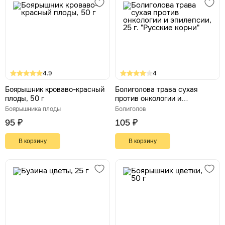
4.9
4
Боярышник кроваво-красный
Болиголова трава сухая
плоды, 50 г
против онкологии и
эпилепсии, 25 г. "Русские
Боярышника плоды
Болиголов
корни"
95 ₽
105 ₽
В корзину
В корзину