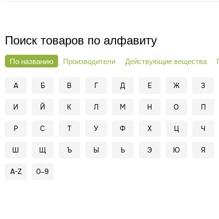
Поиск товаров по алфавиту
По названию
Производители
Действующие вещества
А
Б
В
Г
Д
Е
Ж
З
И
Й
К
Л
М
Н
О
П
Р
С
Т
У
Ф
Х
Ц
Ч
Ш
Щ
Ъ
Ы
Ь
Э
Ю
Я
A-Z
0–9