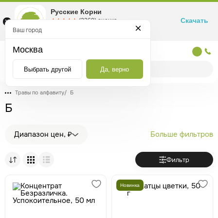
Русские Корни
Скачать
☆☆☆☆☆
★★★★★
(2360) оценка
Маркетплейс товаров для здоровья
Ваш город
Москва
Москва
Выбрать другой
Да, верно
Травы по алфавиту
/
Б
Б
Диапазон цен, ₽
Больше фильтров
Фильтр
Новинка