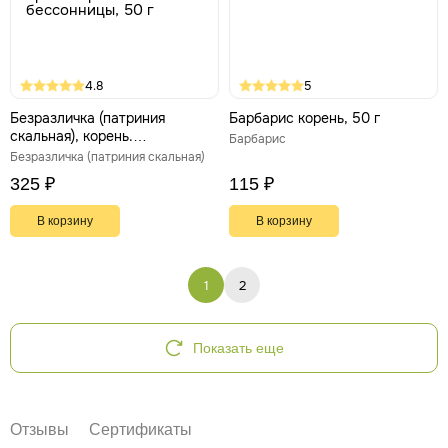
4.8
5
Безразличка (патриния
Барбарис корень, 50 г
скальная), корень.
Барбарис
Антистресс, против тревоги и
Безразличка (патриния скальная)
бессонницы, 50 г
325 ₽
115 ₽
В корзину
В корзину
1
2
Показать еще
Отзывы
Сертификаты