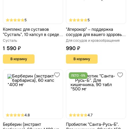
5
5
Комплекс для суставов
"Атерокор" – поддержка
"Сусталь", 10 капсул в среде-
сосудов для вашего здоровья
активаторе
и активного образа жизни, 10
Сусталь
Для сосудов и кровообращения
капсул
1 590 ₽
990 ₽
В корзину
В корзину
ЛЕТО -5%
4.8
4.7
Берберин (экстракт
Пробиотик "Санта-Русь-Б".