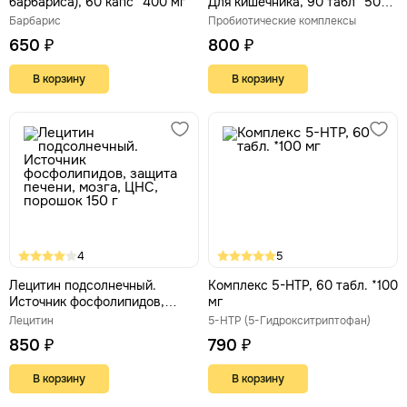
барбариса), 60 капс *400 мг
Для кишечника, 90 табл *500
мг
Барбарис
Пробиотические комплексы
650 ₽
800 ₽
В корзину
В корзину
4
5
Лецитин подсолнечный.
Комплекс 5-HTP, 60 табл. *100
Источник фосфолипидов,
мг
защита печени, мозга, ЦНС,
Лецитин
5-HTP (5-Гидрокситриптофан)
порошок 150 г
850 ₽
790 ₽
В корзину
В корзину