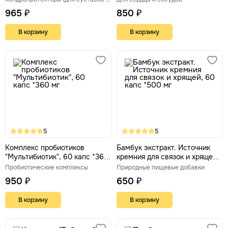
965 ₽
850 ₽
В корзину
В корзину
5
5
Комплекс пробиотиков
Бамбук экстракт. Источник
"Мультибиотик", 60 капс *360
кремния для связок и хрящей,
мг
60 капс *500 мг
Пробиотические комплексы
Природные пищевые добавки
950 ₽
650 ₽
В корзину
В корзину