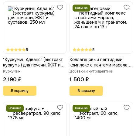
Новинка
5
5
"Куркумин Адванс" (экстракт
Коллагеновый пептидный
куркумы) для печени, ЖКТ и
комплекс с пантами марала,
суставов, 250 мл
женьшенем и гранатом, 24
Куркумин
Добавки и нутрицевтики
саше по 13 г
2 190 ₽
1 500 ₽
В корзину
В корзину
Новинка
Новинка