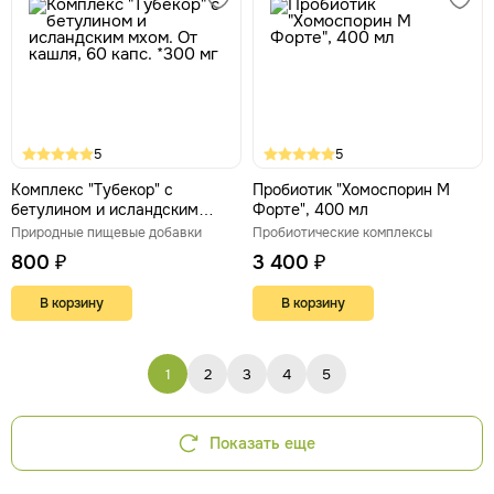
5
5
Комплекс "Тубекор" с
Пробиотик "Хомоспорин М
бетулином и исландским
Форте", 400 мл
мхом. От кашля, 60 капс. *300
Природные пищевые добавки
Пробиотические комплексы
мг
800 ₽
3 400 ₽
В корзину
В корзину
1
2
3
4
5
Показать еще