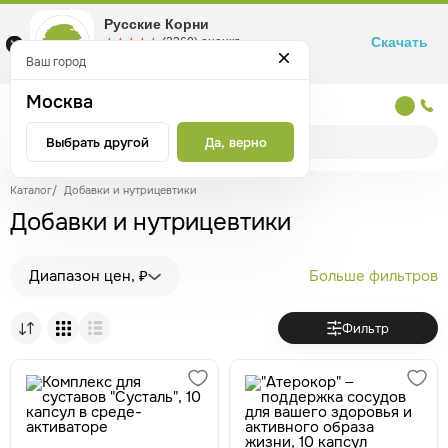
Русские Корни
Скачать
☆☆☆☆☆
★★★★★
(2360) оценка
Маркетплейс товаров для здоровья
Ваш город
Москва
Москва
Выбрать другой
Да, верно
Каталог
/
Добавки и нутрицевтики
Добавки и нутрицевтики
Диапазон цен, ₽
Больше фильтров
Фильтр