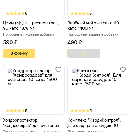
5
5
Цимицифуга + ресвератрол,
Зелёный чай экстракт, 60
90 капс *378 мг
капс *400 мг
Природные пищевые добавки
Природные пищевые добавки
590 ₽
490 ₽
В корзину
5
5
Хондропротектор
Комплекс "КардиКонтрол".
"Хондроздрав" для суставов,
Для сердца и сосудов, 10
10 капс. *500 мг
капс. *500 мг
Хондропротекторы (для суставов и связок)
Для сердца и сосудов