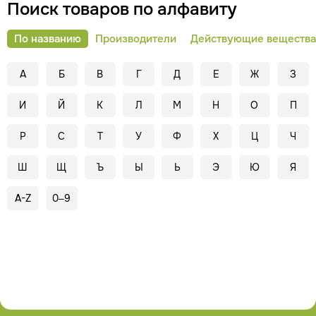
Поиск товаров по алфавиту
По названию
Производители
Действующие вещества
А
Б
В
Г
Д
Е
Ж
З
И
Й
К
Л
М
Н
О
П
Р
С
Т
У
Ф
Х
Ц
Ч
Ш
Щ
Ъ
Ы
Ь
Э
Ю
Я
A-Z
0–9