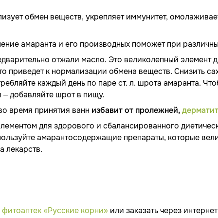
лизует обмен веществ, укрепляет иммунитет, омолаживае
ение амаранта и его производных поможет при различны
едварительно отжали масло. Это великолепный элемент д
то приведет к нормализации обмена веществ. Снизить сах
ебляйте каждый день по паре ст. л. шрота амаранта. Что
 – добавляйте шрот в пищу.
во время принятия ванн
избавит от пролежней,
дермати
ементом для здорового и сбалансированного диетическо
пользуйте амарантосодержащие препараты, которые вел
а лекарств.
 фитоаптек «Русские корни»
или заказать через интернет