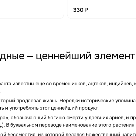
рового питания и
!
330 ₽
одные – ценнейший элемент
нта известны еще со времен инков, ацтеков, индийцев, 
.
который продлевал жизнь. Нередки исторические упомина
ть и употреблять этот ценнейший продукт.
ара», обозначающий богиню смерти у древних ариев, и пр
.). В буквальном переводе наименование этого растения 
ой бессмертия, из которой делался божественный напито