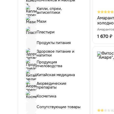
Капли, спреи,
антисептики
Амарант
Мази
холодно
Амаранто
Пластыри
1 670 ₽
Продукты питания
Здоровое питание и
напитки
Продукция
пчеловодства
Китайская медицина
Аюрведические
препараты
Косметика
Сопутствующие товары