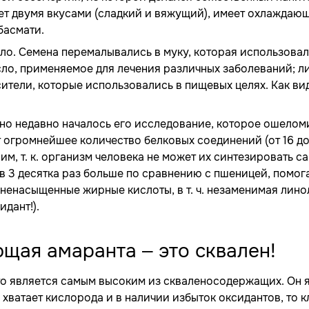
ет двумя вкусами (сладкий и вяжущий), имеет охлаждающ
басмати.
ело. Семена перемалывались в муку, которая использовал
ло, применяемое для лечения различных заболеваний; ли
сители, которые использовались в пищевых целях. Как ви
ьно недавно началось его исследование, которое ошелом
т огромнейшее количество белковых соединений (от 16 до
м, т. к. организм человека не может их синтезировать 
в 3 десятка раз больше по сравнению с пшеницей, помог
линенасыщенные жирные кислоты, в т. ч. незаменимая лин
дант!).
щая амаранта – это сквален!
что является самым высоким из скваленосодержащих. Он 
хватает кислорода и в наличии избыток оксидантов, то к