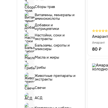
Сборы трав
Витамины, минералы и
аминокислоты
Добавки и
нутрицевтики
Настойки, соки и
Амаранта
экстракты
Амарант
Бальзамы, сиропы и
эликсиры
80 ₽
Масла и жиры
Грибы
Животные препараты и
экстракты
Свечи
АСД
Комплексы и наборы