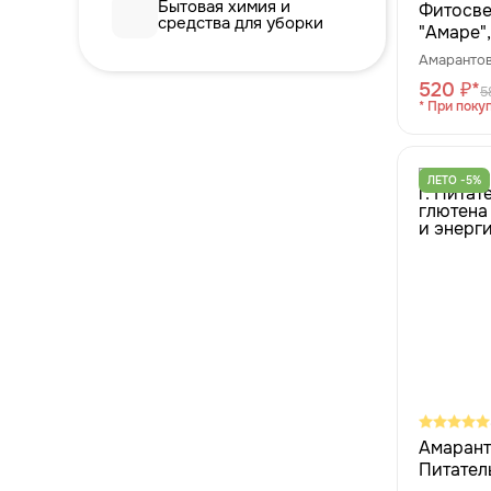
Бытовая химия и
Фитосве
средства для уборки
"Амаре",
Амарантов
520 ₽*
5
* При покуп
ЛЕТО -5%
Амарант
Питател