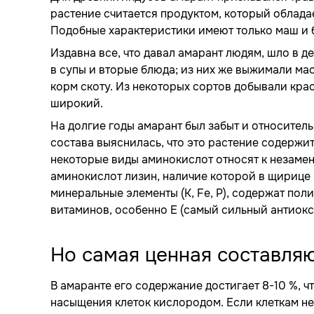
растение считается продуктом, который облада
Подобные характеристики имеют только маш и 
Издавна все, что давал амарант людям, шло в д
в супы и вторые блюда; из них же выжимали мас
корм скоту. Из некоторых сортов добывали кра
широкий.
На долгие годы амарант был забыт и относител
состава выяснилась, что это растение содержи
некоторые виды аминокислот относят к незамени
аминокислот лизин, наличие которой в щирице 
минеральные элементы (K, Fe, P), содержат по
витаминов, особенно Е (самый сильный антиокси
Но самая ценная составляю
В амаранте его содержание достигает 8-10 %, 
насыщения клеток кислородом. Если клеткам не 