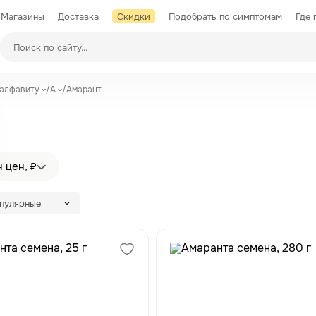
Магазины
Доставка
Скидки
Подобрать по симптомам
Где 
Производители
 алфавиту
/
А
/
Амарант
 цен, ₽
опулярные