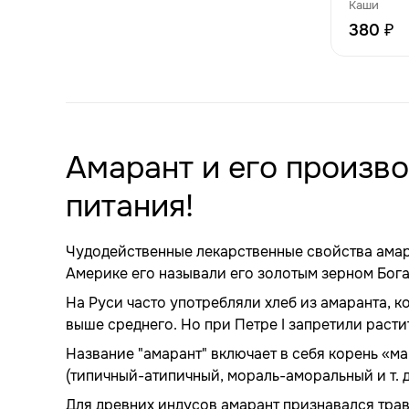
для здо
Каши
энергии
380 ₽
Амарант и его произв
питания!
Чудодейственные лекарственные свойства амара
Америке его называли его золотым зерном Бога
На Руси часто употребляли хлеб из амаранта, 
выше среднего. Но при Петре I запретили расти
Название "амарант" включает в себя корень «м
(типичный-атипичный, мораль-аморальный и т. д
Для древних индусов амарант признавался трав