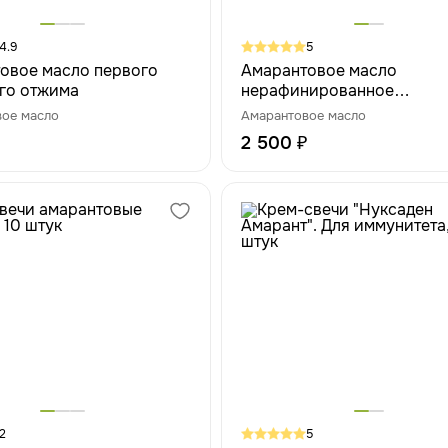
4.9
5
овое масло первого
Амарантовое масло
го отжима
нерафинированное
сыродавленное ULTRA P
вое масло
Амарантовое масло
8% сквален, 500 мл
2 500 ₽
2
5