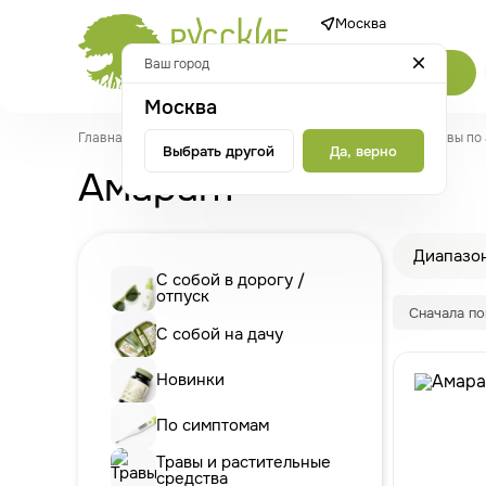
Москва
Ваш город
Каталог
Москва
Главная
/
Каталог
/
Травы и растительные средства
/
Травы по
Выбрать другой
Да, верно
Амарант
Диапазон
С собой в дорогу /
отпуск
Сначала п
С собой на дачу
Новинки
По симптомам
Травы и растительные
средства