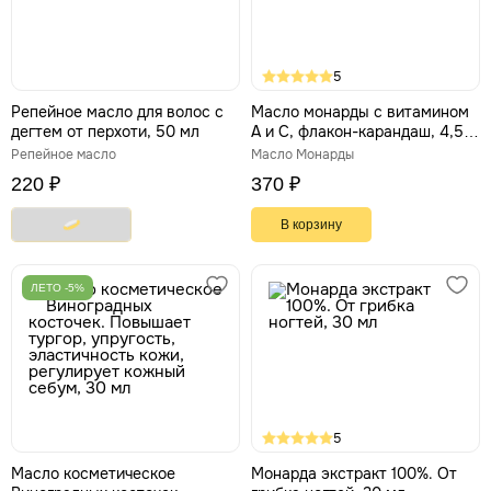
5
Репейное масло для волос с
Масло монарды с витамином
дегтем от перхоти, 50 мл
А и С, флакон-карандаш, 4,5
мл
Репейное масло
Масло Монарды
220 ₽
370 ₽
В корзину
ЛЕТО -5%
5
Масло косметическое
Монарда экстракт 100%. От