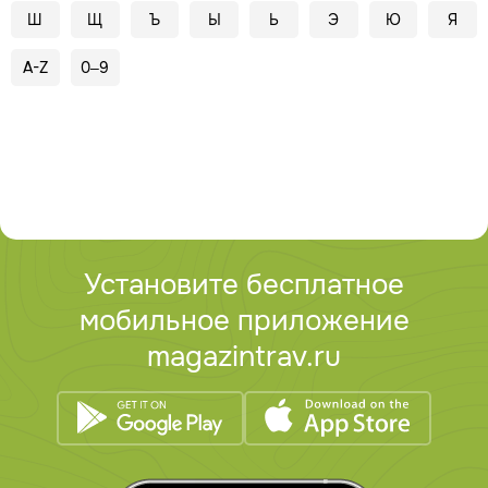
Ш
Щ
Ъ
Ы
Ь
Э
Ю
Я
A-Z
0–9
Установите бесплатное
мобильное приложение
magazintrav.ru