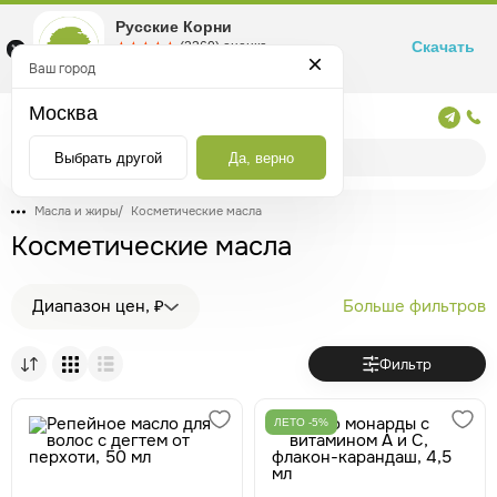
Русские Корни
Скачать
☆☆☆☆☆
★★★★★
(2360) оценка
Маркетплейс товаров для здоровья
Ваш город
Москва
Москва
Выбрать другой
Да, верно
Масла и жиры
/
Косметические масла
Косметические масла
Диапазон цен, ₽
Больше фильтров
Фильтр
ЛЕТО -5%