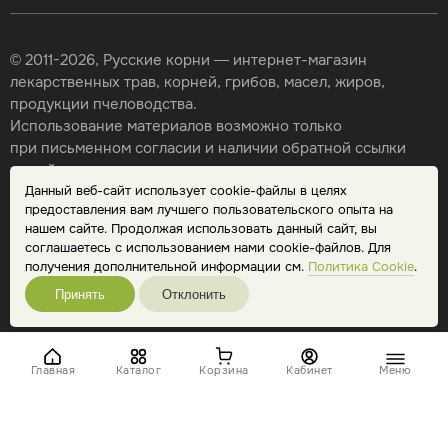
© 2011-2026, Русские корни — интернет-магазин
лекарственных трав, корней, грибов, масел, жиров,
продукции пчеловодства.
Использование материалов возможно только
при письменном согласии и наличии обратной ссылки
на сайт.
Данный веб-сайт использует cookie-файлы в целях
Карта сайта
предоставления вам лучшего пользовательского опыта на
Политика конфиденциальности
нашем сайте. Продолжая использовать данный сайт, вы
Публичная оферта
соглашаетесь с использованием нами cookie-файлов. Для
Обработка персональных данных
получения дополнительной информации см.
Политика Cookie
.
Принять
Отклонить
Главная
Каталог
Корзина
Кабинет
Меню