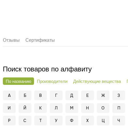
Отзывы
Сертификаты
Поиск товаров по алфавиту
По названию
Производители
Действующие вещества
А
Б
В
Г
Д
Е
Ж
З
И
Й
К
Л
М
Н
О
П
Р
С
Т
У
Ф
Х
Ц
Ч