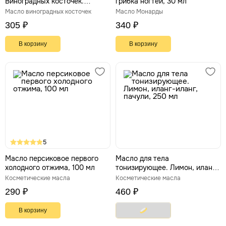
Виноградных косточек.
грибка ногтей, 30 мл
Повышает тургор, упругость,
Масло виноградных косточек
Масло Монарды
эластичность кожи,
305 ₽
340 ₽
регулирует кожный себум, 30
мл
В корзину
В корзину
5
Масло персиковое первого
Масло для тела
холодного отжима, 100 мл
тонизирующее. Лимон, иланг-
иланг, пачули, 250 мл
Косметические масла
Косметические масла
290 ₽
460 ₽
В корзину