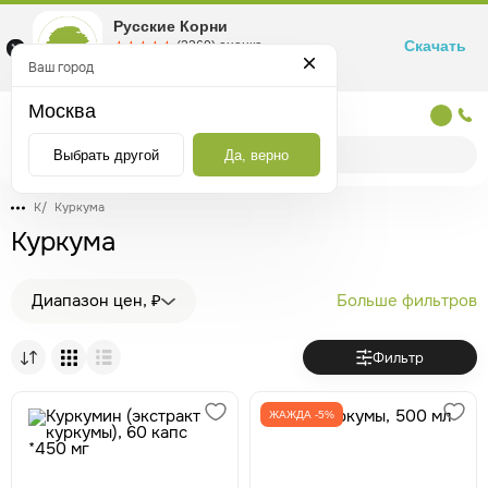
Русские Корни
Скачать
☆☆☆☆☆
★★★★★
(2360) оценка
Маркетплейс товаров для здоровья
Ваш город
Москва
Москва
Выбрать другой
Да, верно
К
/
Куркума
Куркума
Диапазон цен, ₽
Больше фильтров
Фильтр
ЖАЖДА -5%