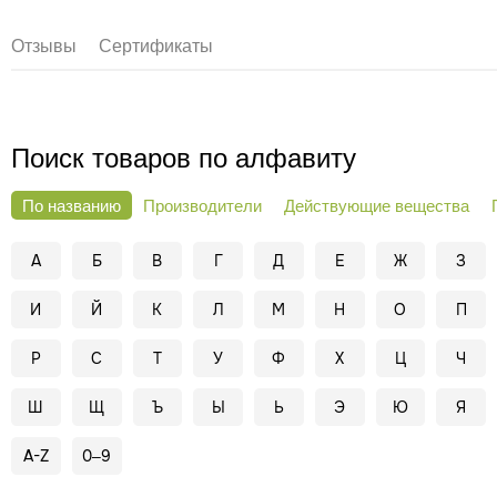
Отзывы
Сертификаты
Поиск товаров по алфавиту
По названию
Производители
Действующие вещества
А
Б
В
Г
Д
Е
Ж
З
И
Й
К
Л
М
Н
О
П
Р
С
Т
У
Ф
Х
Ц
Ч
Ш
Щ
Ъ
Ы
Ь
Э
Ю
Я
A-Z
0–9