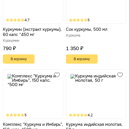
4.7
5
Куркумин (экстракт куркумы),
Сок куркумы, 500 мл
60 капс *450 мг
Куркума
Куркумин
790 ₽
1 350 ₽
В корзину
В корзину
5
4.2
Комплекс "Куркума и Имбирь",
Куркума индийская молотая,