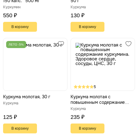
150 капс. *500 мг
50 г
Куркумин
Куркума
550 ₽
130 ₽
В корзину
В корзину
ЛЕТО -5%
5
Куркума молотая, 30 г
Куркума молотая с
повышенным содержание
Куркума
куркумина. Здоровое сердце,
Куркума
сосуды, ЦНС, 30 г
125 ₽
235 ₽
В корзину
В корзину