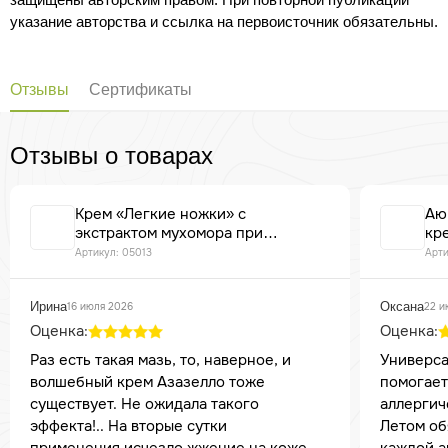
указание авторства и ссылка на первоисточник обязательны.
Отзывы
Сертификаты
Отзывы о товарах
Крем «Легкие ножки» с
Аю
экстрактом мухомора при
кре
варикозном расширения вен, 30
Артикул: 05013
Арти
мл. "Бизорюк"
Ирина
Оксана
16 июля 2026
22 и
Оценка:
Оценка:
Раз есть такая мазь, то, наверное, и
Универса
волшебный крем Азазелло тоже
помогает 
существует. Не ожидала такого
аллергич
эффекта!.. На вторые сутки
Летом об