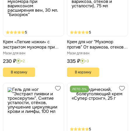
5
5
Крем «Легкие ножки» с
Крем для ног "Мухомор
экстрактом мухомора при
против" От варикоза, отеков и
варикозном расширения вен,
усталости), 75 мл
Мази для вен
Мази для вен
30 мл. "Бизорюк"
230 ₽
335 ₽
+2
+3
В корзину
В корзину
ЛЕТО -5%
5