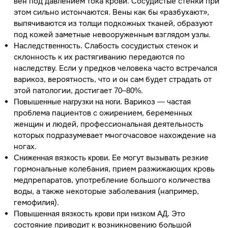
вен под давлением тока крови. Сосудистые стенки при
этом сильно истончаются. Вены как бы «разбухают»,
выпячиваются из толщи подкожных тканей, образуют
под кожей заметные невооруженным взглядом узлы.
Слабость сосудистых стенок и
Наследственность.
склонность к их растягиванию передаются по
наследству. Если у предков человека часто встречался
варикоз, вероятность, что и он сам будет страдать от
этой патологии, достигает
.
70–80%
Варикоз — частая
Повышенные нагрузки на ноги.
проблема пациентов с ожирением, беременных
женщин и людей, профессиональная деятельность
которых подразумевает многочасовое нахождение на
ногах.
Ее могут вызывать резкие
Сниженная вязкость крови.
гормональные колебания, прием разжижающих кровь
медпрепаратов, употребление большого количества
воды, а также некоторые заболевания (например,
гемофилия).
Это
Повышенная вязкость крови при низком АД.
состояние приводит к возникновению большой