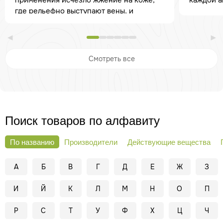
применения исчезло жжение на коже,
каждой а
где рельефно выступают вены, и
болевые ощущения в ногах, которые
испытывала буквально при каждом
шаге. Буду продолжать. Спасибо.
Смотреть все
Поиск товаров по алфавиту
По названию
Производители
Действующие вещества
А
Б
В
Г
Д
Е
Ж
З
И
Й
К
Л
М
Н
О
П
Р
С
Т
У
Ф
Х
Ц
Ч