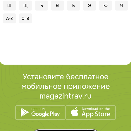
Ш
Щ
Ъ
Ы
Ь
Э
Ю
Я
A-Z
0–9
Установите бесплатное
мобильное приложение
magazintrav.ru