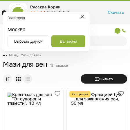
Русские Корни
Скачать
☆☆☆☆☆
★★★★★
(2360) оценка
Маркетплейс товаров для здоровья
Ваш город
Москва
Москва
Выбрать другой
Да, верно
Мази
/
Мази для вен
Мази для вен
12 товаров
Фильтр
Хит продаж