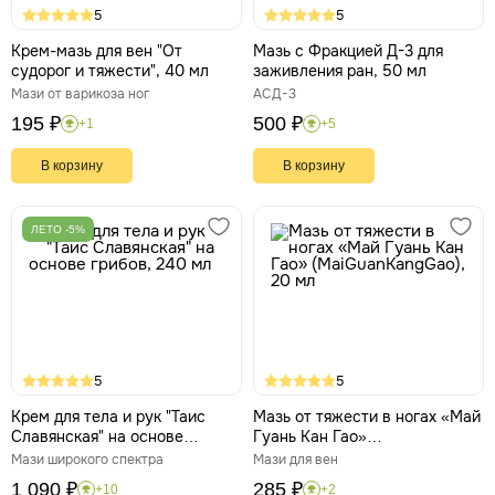
5
5
Крем-мазь для вен "От
Мазь с Фракцией Д-3 для
судорог и тяжести", 40 мл
заживления ран, 50 мл
Мази от варикоза ног
АСД-3
195 ₽
500 ₽
+1
+5
В корзину
В корзину
ЛЕТО -5%
5
5
Крем для тела и рук "Таис
Мазь от тяжести в ногах «Май
Cлавянская" на основе
Гуань Кан Гао»
грибов, 240 мл
(MaiGuanKangGao), 20 мл
Мази широкого спектра
Мази для вен
1 090 ₽
285 ₽
+10
+2