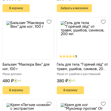
В корзину
Забрать в магазине
5
Бальзам "Маклюра Вен" для
Гель для тела "Горячий лёд" от
ног, 100 г
травм, ушибов, синяков, 200
мл
Мази для вен
Мази от ушибов и растяжений
480 ₽
380 ₽
+4
+3
В корзину
В корзину