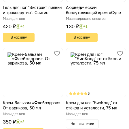
Гель для ног "Экстракт пиявки
Аюрведический,
и троксерутин". Снятие
болеутоляющий крем «Супер
усталости, отёков, улучшение
стронг», 25 г
Мази для вен
Мази широкого спектра
циркуляции крови и лимфы,
420 ₽
130 ₽
+4
+1
100 мл
В корзину
В корзину
5
Крем-бальзам «Флебоздрав».
Крем для ног "БиоКолд" от
От варикоза, 50 мл
отёков и усталости, 75 мл
Мази для вен
Мази для вен
350 ₽
+3
Нет в наличии