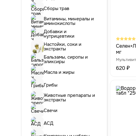
Сборы трав
Витамины, минералы и
аминокислоты
Добавки и
нутрицевтики
Настойки, соки и
Селен+Л
экстракты
мг
Бальзамы, сиропы и
Мультиви
эликсиры
620 ₽
Масла и жиры
Грибы
Животные препараты и
экстракты
Свечи
АСД
Комплексы и наборы