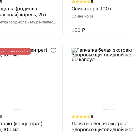
5
5
 щетка (родиола
Осина кора, 100 г
ленная) корень, 25 г
Осина кора
Красная щетка (родиола четырехлепестная)
150 ₽
дка только на сайте
5
5
тракт (концентрат)
Лапчатка белая экстракт.
, 100 мл
Здоровье щитовидной жел