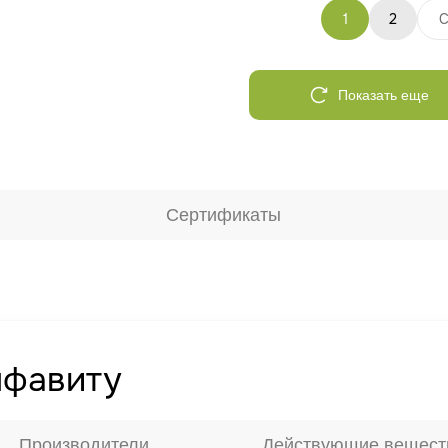
1
2
С
Показать еще
Сертификаты
лфавиту
Производители
Действующие вещест