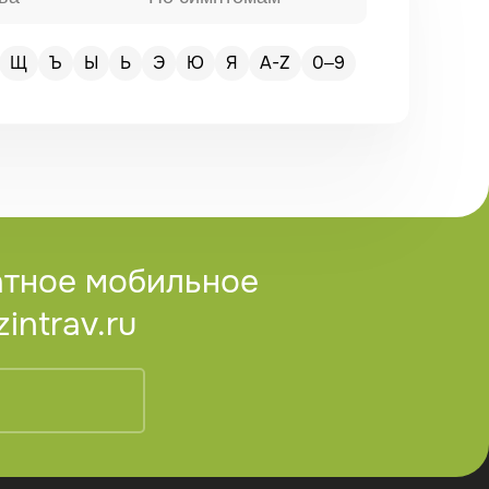
Щ
Ъ
Ы
Ь
Э
Ю
Я
A-Z
0–9
атное мобильное
ntrav.ru