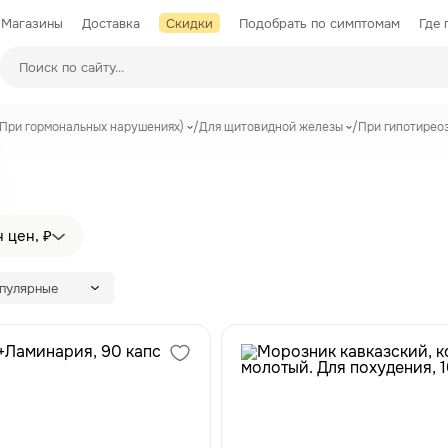
Магазины
Доставка
Скидки
Подобрать по симптомам
Где 
Производители
(При гормональных нарушениях)
/
Для щитовидной железы
/
При гипотирео
 цен, ₽
опулярные