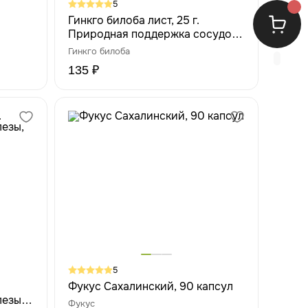
5
Гинкго билоба лист, 25 г.
Природная поддержка сосудов,
памяти и мозгового
Гинкго билоба
кровообращения
135 ₽
5
Фукус Сахалинский, 90 капсул
езы,
Фукус