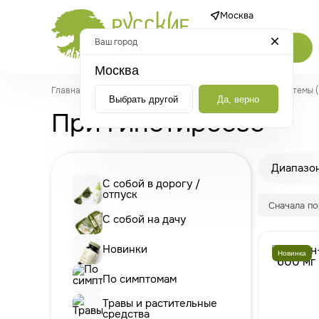
Москва
Ваш город
Каталог
Москва
Главная
/
Каталог
/
По симптомам
/
Для эндокринной системы 
Выбрать другой
Да, верно
При гипотиреозе
Диапазон
С собой в дорогу /
отпуск
Сначала п
С собой на дачу
Новинки
Новинка
По симптомам
Травы и растительные
средства