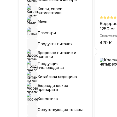
Капли, спреи,
антисептики
Мази
Водорос
*250 мг
Пластыри
Спирулин
420 ₽
Продукты питания
Здоровое питание и
напитки
Продукция
пчеловодства
Китайская медицина
Аюрведические
препараты
Косметика
Сопутствующие товары