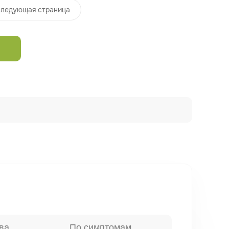
ледующая страница
ва
По симптомам