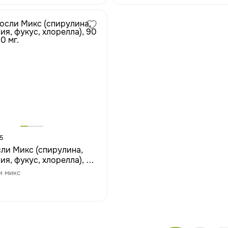
5
ли Микс (спирулина,
ия, фукус, хлорелла), 90
0 мг.
и микс