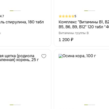
4.7
5
ль спирулина, 180 табл
Комплекс "Витамины В1, В2
В5, В6, В9, В12" 120 табл *
а
Витамины группы В
1 200 ₽