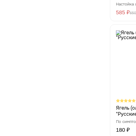
Настойка 
585 ₽
650
Ягель (о
"Русски
По симпт
180 ₽