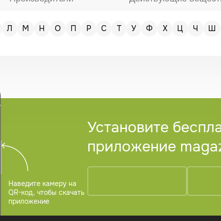
Л
М
Н
О
П
Р
С
Т
У
Ф
Х
Ц
Ч
Ш
Установите беспл
приложение magazi
Наведите камеру на
QR-код, чтобы скачать
приложение