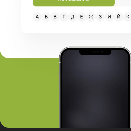
А
Б
В
Г
Д
Е
Ж
З
И
Й
К