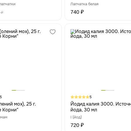
60 капсул
лапчатки
Лапчатка белая
740 ₽
 ₽
5
5
лений мох), 25 г.
Йодид калия 3000. Источ
е Корни"
йода, 30 мл
омам
I (йод)
720 ₽