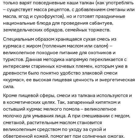
только варят повседневные каши талкан (как употреблять
– существует масса рецептов, с добавлением сметаны или
масла, ягод и сухофруктов), но и готовят праздничные
национальные блюда для проведения сабантуев,
земледельческих обрядов, семейных торжеств.
Специальным образом хранящаяся сухая смесь из
курмаса с жиром (топленым маслом или салом) –
великолепное походное питание для охотников и
туристов. Данная методика напрямую перекликается с
интересами старинных кочевых племен, которым уже в
древности было понятно удобство злаковой смеси
«курмас», ее высокая пищевая ценность и энергетическая
сила.
Кроме пищевой сферы, смеси из талкана используются и
в косметических целях. Так, запаренный кипятком и
остывший курмас мелкого помола – великолепное
молочко для умывания лица. А при смешивании с медом,
сметаной, растительным маслом становится
великолепным средством по уходу за сухой и
обветренной кожей, помогает при солнечных ожогах.