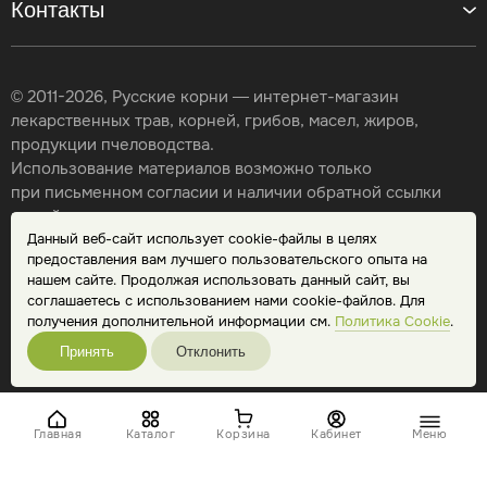
Контакты
© 2011-2026, Русские корни — интернет-магазин
лекарственных трав, корней, грибов, масел, жиров,
продукции пчеловодства.
Использование материалов возможно только
при письменном согласии и наличии обратной ссылки
на сайт.
Данный веб-сайт использует cookie-файлы в целях
Карта сайта
предоставления вам лучшего пользовательского опыта на
Политика конфиденциальности
нашем сайте. Продолжая использовать данный сайт, вы
Публичная оферта
соглашаетесь с использованием нами cookie-файлов. Для
Обработка персональных данных
получения дополнительной информации см.
Политика Cookie
.
Принять
Отклонить
Главная
Каталог
Корзина
Кабинет
Меню