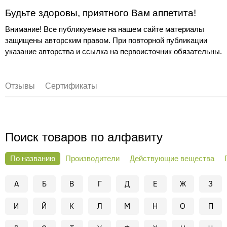
Будьте здоровы, приятного Вам аппетита!
Внимание! Все публикуемые на нашем сайте материалы
защищены авторским правом. При повторной публикации
указание авторства и ссылка на первоисточник обязательны.
Отзывы
Сертификаты
Поиск товаров по алфавиту
По названию
Производители
Действующие вещества
А
Б
В
Г
Д
Е
Ж
З
И
Й
К
Л
М
Н
О
П