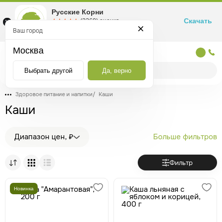
Русские Корни
Скачать
☆☆☆☆☆
★★★★★
(2360) оценка
Маркетплейс товаров для здоровья
Ваш город
Москва
Москва
Выбрать другой
Да, верно
Здоровое питание и напитки
/
Каши
Каши
Диапазон цен, ₽
Больше фильтров
Фильтр
Новинка