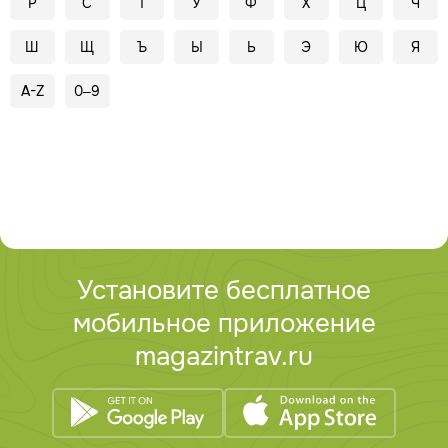
Р
С
Т
У
Ф
Х
Ц
Ч
Ш
Щ
Ъ
Ы
Ь
Э
Ю
Я
A-Z
0–9
Установите бесплатное
мобильное приложение
magazintrav.ru