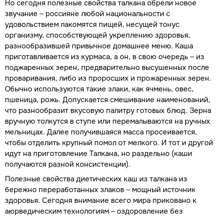
Но сегодня полезные свойства талкана обрели новое
звучание – россияне любой национальности с
удовольствием лакомятся пищей, несущей тонус
организму, способствующей укреплению здоровья,
разнообразившей привычное домашнее меню. Каша
приготавливается из курмаса, а он, в свою очередь – из
поджаренных зерен, предварительно высушенных после
проваривания, либо из проросших и прожаренных зерен.
Обычно используются такие злаки, как ячмень, овес,
пшеница, рожь. Допускается смешивание наименований,
что разнообразит вкусовую палитру готовых блюд. Зерна
вручную толкутся в ступе или перемалываются на ручных
мельницах. Далее получившаяся масса просеивается,
чтобы отделить крупный помол от мелкого. И тот и другой
идут на приготовление Талкана, но раздельно (каши
получаются разной консистенции).
Полезные свойства диетических каш из талкана из
бережно переработанных злаков – мощный источник
здоровья. Сегодня внимание всего мира приковано к
аюрведическим технологиям – оздоровление без