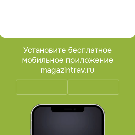
Установите бесплатное
мобильное приложение
magazintrav.ru