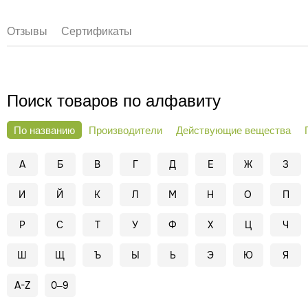
Отзывы
Сертификаты
Поиск товаров по алфавиту
По названию
Производители
Действующие вещества
А
Б
В
Г
Д
Е
Ж
З
И
Й
К
Л
М
Н
О
П
Р
С
Т
У
Ф
Х
Ц
Ч
Ш
Щ
Ъ
Ы
Ь
Э
Ю
Я
A-Z
0–9