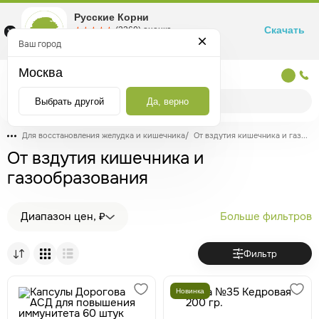
Русские Корни
Скачать
☆☆☆☆☆
★★★★★
(2360) оценка
Маркетплейс товаров для здоровья
Ваш город
Москва
Москва
Выбрать другой
Да, верно
Для восстановления желудка и кишечника
/
От вздутия кишечника и газообразования
От вздутия кишечника и
газообразования
Диапазон цен, ₽
Больше фильтров
Фильтр
Новинка