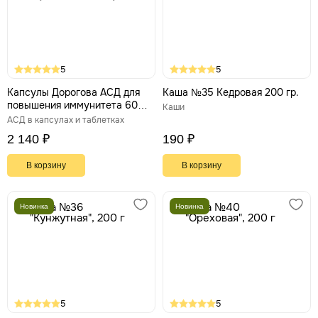
5
5
Капсулы Дорогова АСД для
Каша №35 Кедровая 200 гр.
повышения иммунитета 60
Каши
штук
АСД в капсулах и таблетках
2 140 ₽
190 ₽
В корзину
В корзину
Новинка
Новинка
5
5