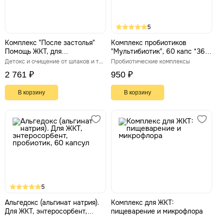
5
Комплекс "После застолья"
Комплекс пробиотиков
Помощь ЖКТ, для
"Мультибиотик", 60 капс *360
пищеварения
мг
Детокс и очищение от шлаков и токсинов
Пробиотические комплексы
2 761 ₽
950 ₽
В корзину
В корзину
5
Альгедокс (альгинат натрия).
Комплекс для ЖКТ:
Для ЖКТ, энтеросорбент,
пищеварение и микрофлора