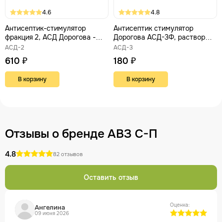
4.6
4.8
Антисептик-стимулятор
Антисептик стимулятор
фракция 2, АСД Дорогова -
Дорогова АСД-3Ф, раствор
2Ф, для внутр. приема 100 мл
для наружного применения
АСД-2
АСД-3
610 ₽
180 ₽
В корзину
В корзину
Отзывы о бренде АВЗ С-П
4.8
82 отзывов
Оставить отзыв
Оценка:
Ангелина
09 июня 2026