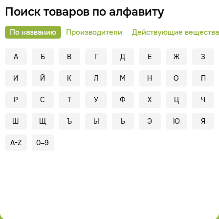
Поиск товаров по алфавиту
По названию
Производители
Действующие вещества
А
Б
В
Г
Д
Е
Ж
З
И
Й
К
Л
М
Н
О
П
Р
С
Т
У
Ф
Х
Ц
Ч
Ш
Щ
Ъ
Ы
Ь
Э
Ю
Я
A-Z
0–9