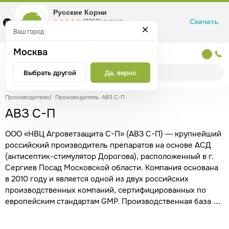
Русские Корни
Скачать
☆☆☆☆☆
★★★★★
(2360) оценка
Маркетплейс товаров для здоровья
Ваш город
Москва
Москва
Выбрать другой
Да, верно
Производители
/
Производитель: АВЗ С-П
АВЗ С-П
ООО «НВЦ Агроветзащита С-П» (АВЗ С-П) — крупнейший
российский производитель препаратов на основе АСД
(антисептик-стимулятор Дорогова), расположенный в г.
Сергиев Посад Московской области. Компания основана
в 2010 году и является одной из двух российских
производственных компаний, сертифицированных по
европейским стандартам GMP. Производственная база и
лабораторный комплекс полностью оснащены
современным оборудованием, что гарантирует