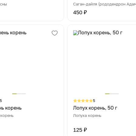
осны
Саган-дайля (рододендрон Адам
450 ₽
5
5
ь корень
Лопух корень, 50 г
 корень
Лопуха корень
125 ₽