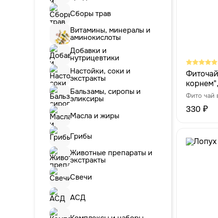
Сборы трав
Витамины, минералы и
аминокислоты
Добавки и
нутрицевтики
Настойки, соки и
Фиточай
экстракты
корнем",
Бальзамы, сиропы и
Фито чай 
эликсиры
330 ₽
Масла и жиры
Грибы
Животные препараты и
экстракты
Свечи
АСД
Комплексы и наборы