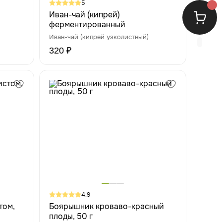
5
Иван-чай (кипрей)
ферментированный
Иван-чай (кипрей узколистный)
320 ₽
4.9
том,
Боярышник кроваво-красный
плоды, 50 г