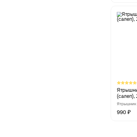
Ятрышни
(салеп), 
Ятрышник 
990 ₽