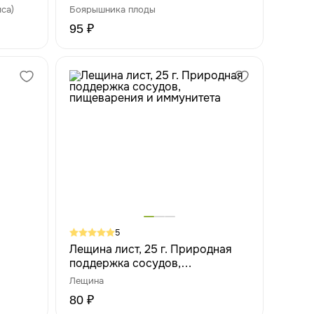
са)
Боярышника плоды
95 ₽
5
Лещина лист, 25 г. Природная
поддержка сосудов,
пищеварения и иммунитета
Лещина
80 ₽