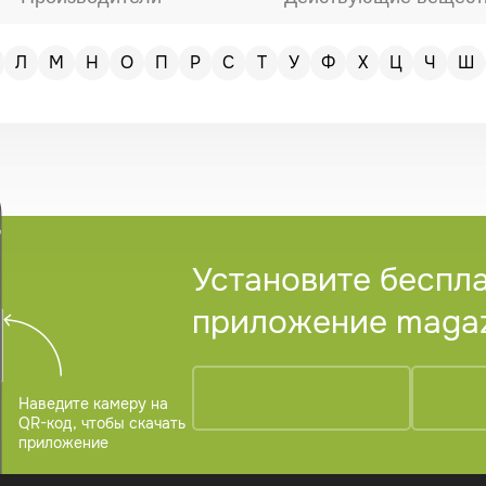
Л
М
Н
О
П
Р
С
Т
У
Ф
Х
Ц
Ч
Ш
Установите беспл
приложение magazi
Наведите камеру на
QR-код, чтобы скачать
приложение