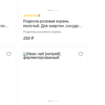
5
Родиола розовая корень
 по
молотый. Для энергии, сосудов
и работы мозга, 25 г
Родиолы розовой корень
250 ₽