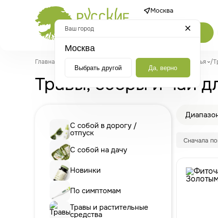
Москва
Ваш город
Каталог
Москва
Главная
/
Каталог
/
По симптомам
/
Для мужского здоровья
/
Т
Выбрать другой
Да, верно
Травы, сборы и чаи 
Диапазон
С собой в дорогу /
отпуск
Сначала п
С собой на дачу
Новинки
По симптомам
Травы и растительные
средства