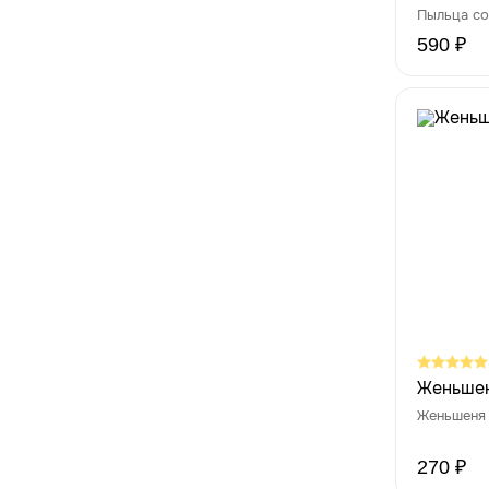
Пыльца с
590 ₽
Женьшен
Женьшеня
270 ₽