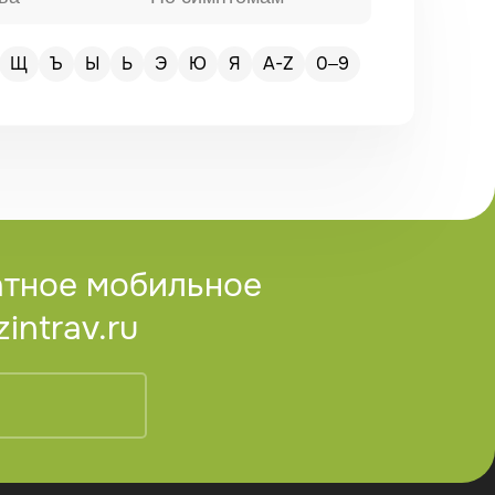
Щ
Ъ
Ы
Ь
Э
Ю
Я
A-Z
0–9
атное мобильное
ntrav.ru