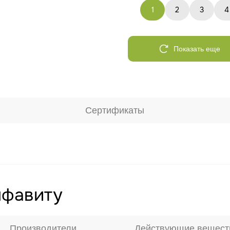
1
2
3
4
Показать еще
Сертификаты
лфавиту
Производители
Действующие вещест