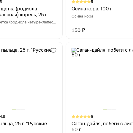
5
5
 щетка (родиола
Осина кора, 100 г
ленная) корень, 25 г
Осина кора
Красная щетка (родиола четырехлепестная)
150 ₽
4.9
5
льца, 25 г. "Русские
Саган-дайля, побеги с лис
50 г