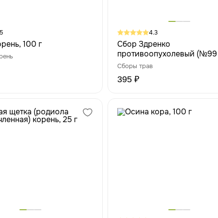
5
4.3
рень, 100 г
Сбор Здренко
противоопухолевый (№99
рень
прописи Здренко М.Н.)
Сборы трав
395 ₽