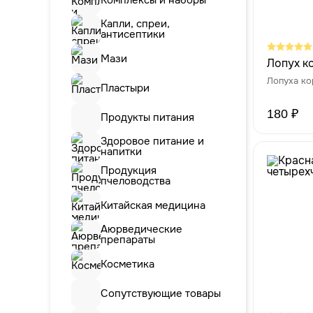
Капли, спреи,
антисептики
Мази
Лопух ко
Лопуха ко
Пластыри
180 ₽
Продукты питания
Здоровое питание и
напитки
Продукция
пчеловодства
Китайская медицина
Аюрведические
препараты
Косметика
Сопутствующие товары