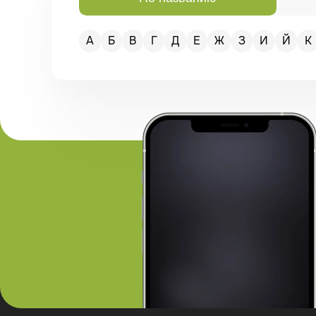
А
Б
В
Г
Д
Е
Ж
З
И
Й
К