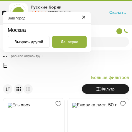
Русские Корни
Скачать
☆☆☆☆☆
★★★★★
(2360) оценка
Маркетплейс товаров для здоровья
Ваш город
Москва
Москва
Выбрать другой
Да, верно
Травы по алфавиту
/
Е
Е
Больше фильтров
Фильтр