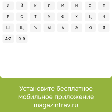
И
Й
К
Л
М
Н
О
П
Р
С
Т
У
Ф
Х
Ц
Ч
Ш
Щ
Ъ
Ы
Ь
Э
Ю
Я
A-Z
0–9
Установите бесплатное
мобильное приложение
magazintrav.ru