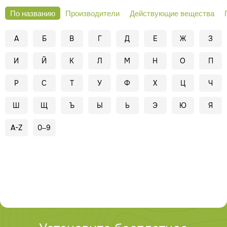
По названию
Производители
Действующие вещества
А
Б
В
Г
Д
Е
Ж
З
И
Й
К
Л
М
Н
О
П
Р
С
Т
У
Ф
Х
Ц
Ч
Ш
Щ
Ъ
Ы
Ь
Э
Ю
Я
A-Z
0–9