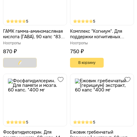
5
5
ГАМК гамма-аминомасляная
Комплекс "Когниум". Для
кислота (ГАВА), 90 капс *833
поддержки когнитивных
мг
функций и
Ноотропы
Ноотропы
стрессоустойчивости, 120
870 ₽
750 ₽
капс *300 мг
В корзину
5
5
Фосфатидилсерин. Для
Ежовик гребенчатый