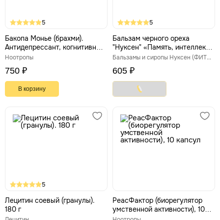
5
5
Бакопа Монье (брахми).
Бальзам черного ореха
Антидепрессант, когнитивные
"Нуксен" «Память, интеллект»,
функции, 60 капс *800 мг
100 мл
Ноотропы
Бальзамы и сиропы Нуксен (ФИТЭКО)
750 ₽
605 ₽
В корзину
5
Лецитин соевый (гранулы).
РеасФактор (биорегулятор
180 г
умственной активности), 10
капсул
Лецитин
Ноотропы