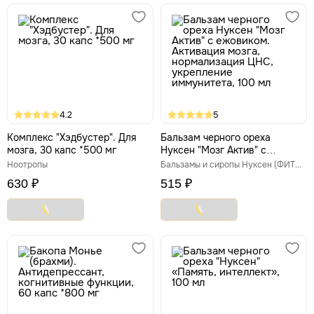
4.2
5
Комплекс "Хэдбустер". Для
Бальзам черного ореха
мозга, 30 капс *500 мг
Нуксен "Мозг Актив" с
ежовиком. Активация мозга,
Ноотропы
Бальзамы и сиропы Нуксен (ФИТЭКО)
нормализация ЦНС,
630 ₽
515 ₽
укрепление иммунитета, 100
мл