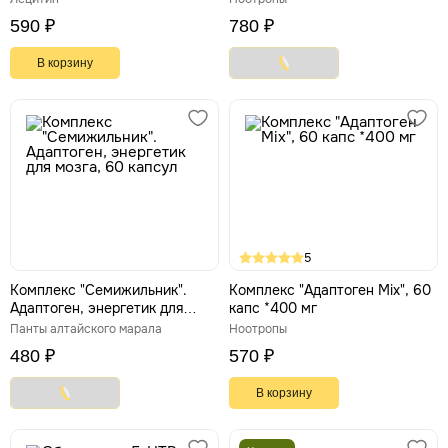
590 ₽
780 ₽
В корзину
5
Комплекс "Семижильник".
Комплекс "Адаптоген Mix", 60
Адаптоген, энергетик для
капс *400 мг
мозга, 60 капсул
Панты алтайского марала
Ноотропы
480 ₽
570 ₽
В корзину