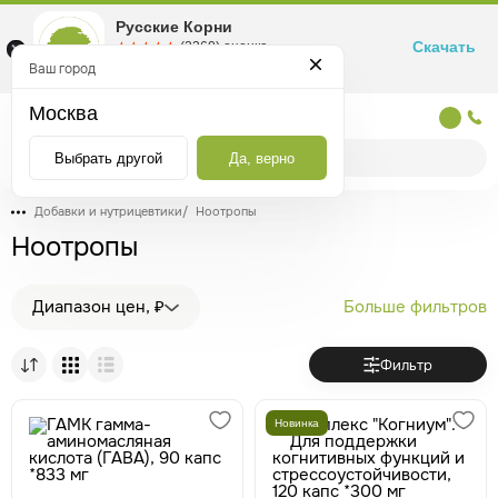
Русские Корни
Скачать
☆☆☆☆☆
★★★★★
(2360) оценка
Маркетплейс товаров для здоровья
Ваш город
Москва
Москва
Выбрать другой
Да, верно
Добавки и нутрицевтики
/
Ноотропы
Ноотропы
Диапазон цен, ₽
Больше фильтров
Фильтр
Новинка