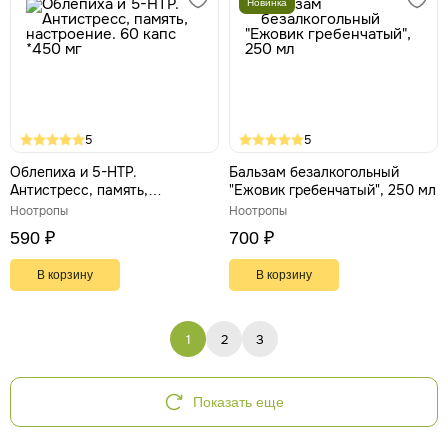
Новинка
5
5
Облепиха и 5-НТР.
Бальзам безалкогольный
Антистресс, память,
"Ежовик гребенчатый", 250 мл
настроение. 60 капс *450 мг
Ноотропы
Ноотропы
590 ₽
700 ₽
В корзину
В корзину
1
2
3
Показать еще