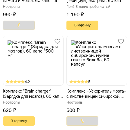
памяти и мозга. 60 капс. *400
(герициум) экстракт, 60 капс
мг
*400 мг
Ноотропы
Гриб Ежовик гребенчатый
990 ₽
1 190 ₽
В корзину
4.2
5
Комплекс "Brain charger"
Комплекс «Ускоритель мозга»
(Зарядка для мозгов), 60 капс
с лиственницей сибирской,
*500 мг
мумиё, гинкго билоба, 60
Ноотропы
Ноотропы
капсул
620 ₽
500 ₽
В корзину