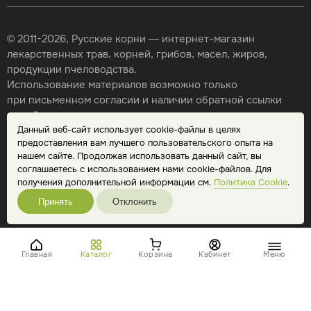
© 2011-2026, Русские корни — интернет-магазин
лекарственных трав, корней, грибов, масел, жиров,
продукции пчеловодства.
Использование материалов возможно только
при письменном согласии и наличии обратной ссылки
на сайт.
Данный веб-сайт использует cookie-файлы в целях
Карта сайта
предоставления вам лучшего пользовательского опыта на
Политика конфиденциальности
нашем сайте. Продолжая использовать данный сайт, вы
Публичная оферта
соглашаетесь с использованием нами cookie-файлов. Для
Обработка персональных данных
получения дополнительной информации см.
Политика Cookie
.
Принять
Отклонить
Главная
Каталог
Корзина
Кабинет
Меню