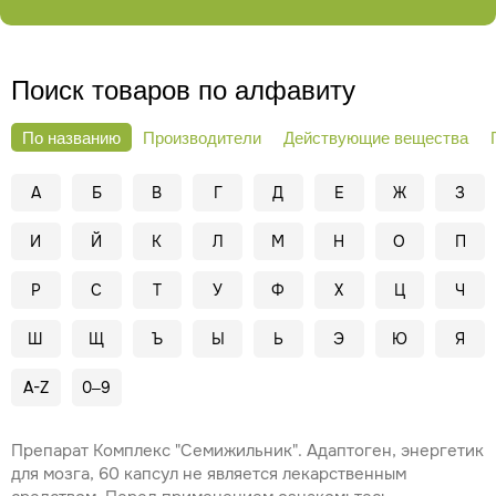
диагностики, лечения или профилактики заболеваний.
Используется исключительно как продукт питания.
Поиск товаров по алфавиту
По названию
Производители
Действующие вещества
А
Б
В
Г
Д
Е
Ж
З
И
Й
К
Л
М
Н
О
П
Р
С
Т
У
Ф
Х
Ц
Ч
Ш
Щ
Ъ
Ы
Ь
Э
Ю
Я
A-Z
0–9
Препарат Комплекс "Семижильник". Адаптоген, энергетик
для мозга, 60 капсул не является лекарственным