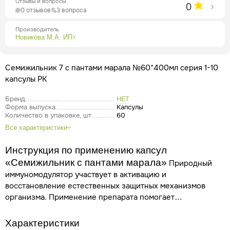
Отзывы и вопросы
0
0 отзывов
3 вопроса
Производитель
Новикова М.А. ИП
Семижильник 7 с пантами марала №60*400мл серия 1-10
капсулы РК
Бренд
НЕТ
Форма выпуска
Капсулы
Количество в упаковке, шт
60
Все характеристики
Инструкция по применению капсул
«Семижильник с пантами марала»
Природный
иммуномодулятор участвует в активацию и
восстановление естественных защитных механизмов
организма. Применение препарата помогает
нормализовать работу внутренних органов.
Одновременно происходит стимуляция работы
Характеристики