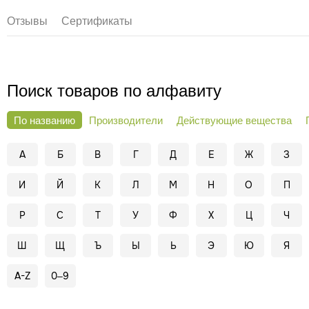
Отзывы
Сертификаты
Поиск товаров по алфавиту
По названию
Производители
Действующие вещества
А
Б
В
Г
Д
Е
Ж
З
И
Й
К
Л
М
Н
О
П
Р
С
Т
У
Ф
Х
Ц
Ч
Ш
Щ
Ъ
Ы
Ь
Э
Ю
Я
A-Z
0–9