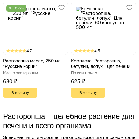
ЛЕТО -5%
4.7
4.5
Расторопша масло, 250 мл.
Комплекс "Расторопша,
"Русские корни"
бетулин, лопух". Для печени,
60 капсул по 500 мг
Масло расторопши
По симптомам
630 ₽
625 ₽
В корзину
В корзину
Расторопша – целебное растение для
печени и всего организма
Знакомая многим сорная трава расторопша на самом деле