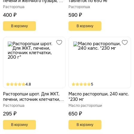
печени и желчного пузыря, 60
таблеток по 650 мг
капсул по 400 мг
Расторопша
Расторопша
400 ₽
590 ₽
В корзину
В корзину
4.8
5
Расторопши шрот. Для ЖКТ,
Масло расторопши, 240 капс.
печени, источник клетчатки,
*230 мг
200 г*
Расторопша
Масло расторопши
295 ₽
650 ₽
В корзину
В корзину