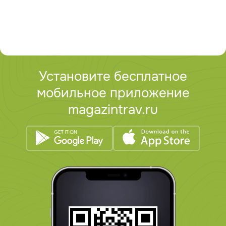
Установите бесплатное
мобильное приложение
magazintrav.ru