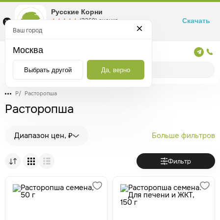
Русские Корни
Скачать
☆☆☆☆☆
★★★★★
(2360) оценка
Маркетплейс товаров для здоровья
Ваш город
Москва
Москва
Выбрать другой
Да, верно
Р
/
Расторопша
Расторопша
Диапазон цен, ₽
Больше фильтров
Фильтр