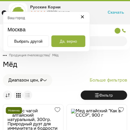
Русские Корни
Скачать
☆☆☆☆☆
★★★★★
(2360) оценка
Маркетплейс товаров для здоровья
Ваш город
Москва
Москва
Выбрать другой
Да, верно
Продукция пчеловодства
/
Мёд
Мёд
Диапазон цен, ₽
Больше фильтров
Фильтр
Новинка