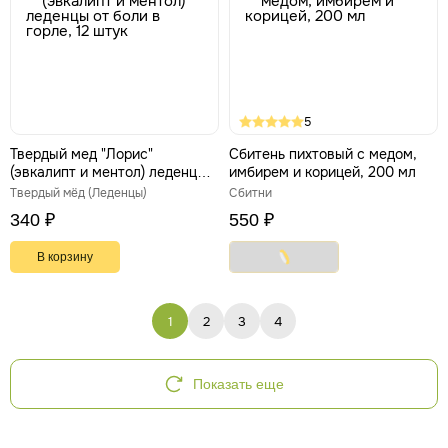
5
Твердый мед "Лорис"
Сбитень пихтовый с медом,
(эвкалипт и ментол) леденцы
имбирем и корицей, 200 мл
от боли в горле, 12 штук
Твердый мёд (Леденцы)
Сбитни
340 ₽
550 ₽
В корзину
1
2
3
4
Показать еще