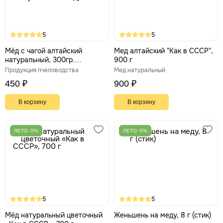
5
5
Мёд с чагой алтайский
Мед алтайский "Как в СССР",
натуральный, 300гр.
900 г
Природный дуэт для
Продукция пчеловодства
Мед натуральный
иммунитета и бодрости
450 ₽
900 ₽
В корзину
В корзину
ЛЕТО -5%
ЛЕТО -5%
5
5
Мёд натуральный цветочный
Женьшень на меду, 8 г (стик)