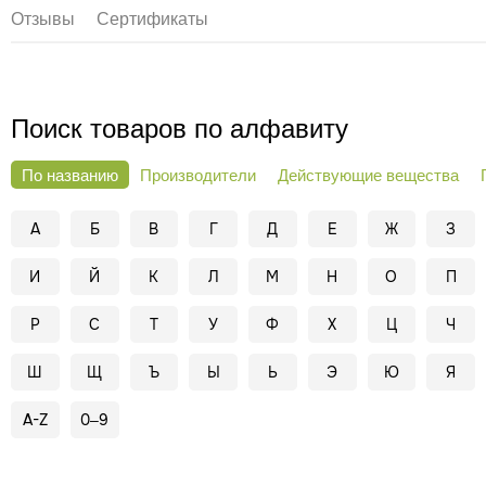
Отзывы
Сертификаты
Поиск товаров по алфавиту
По названию
Производители
Действующие вещества
А
Б
В
Г
Д
Е
Ж
З
И
Й
К
Л
М
Н
О
П
Р
С
Т
У
Ф
Х
Ц
Ч
Ш
Щ
Ъ
Ы
Ь
Э
Ю
Я
A-Z
0–9