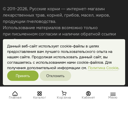
© 2011-2026, Русские корни — интернет-магазин
лекарственных трав, корней, грибов, масел, жиров,
продукции пчеловодства.
Использование материалов возможно только
при письменном согласии и наличии обратной ссылки
на сайт.
Данный веб-сайт использует cookie-файлы в целях
Карта сайта
предоставления вам лучшего пользовательского опыта на
Политика конфиденциальности
нашем сайте. Продолжая использовать данный сайт, вы
Публичная оферта
соглашаетесь с использованием нами cookie-файлов. Для
Обработка персональных данных
получения дополнительной информации см.
Политика Cookie
.
Принять
Отклонить
Главная
Каталог
Корзина
Кабинет
Меню