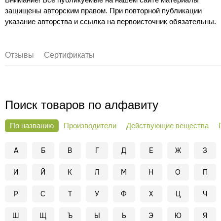
защищены авторским правом. При повторной публикации
указание авторства и ссылка на первоисточник обязательны.
Отзывы
Сертификаты
Поиск товаров по алфавиту
По названию
Производители
Действующие вещества
А
Б
В
Г
Д
Е
Ж
З
И
Й
К
Л
М
Н
О
П
Р
С
Т
У
Ф
Х
Ц
Ч
Ш
Щ
Ъ
Ы
Ь
Э
Ю
Я