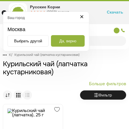
Русские Корни
Скачать
☆☆☆☆☆
★★★★★
(2360) оценка
Маркетплейс товаров для здоровья
Ваш город
Москва
Москва
Выбрать другой
Да, верно
К
/
Курильский чай (лапчатка кустарниковая)
Курильский чай (лапчатка
кустарниковая)
Больше фильтров
Фильтр