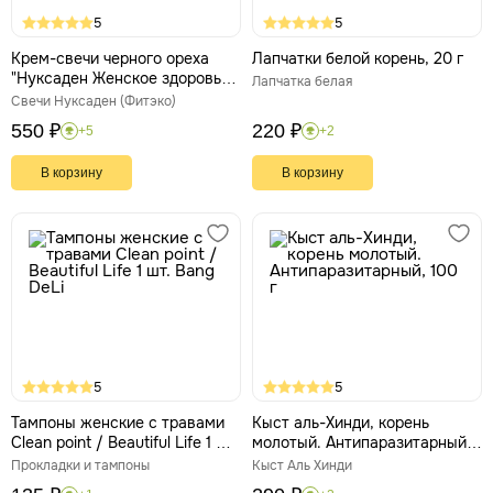
5
5
Крем-свечи черного ореха
Лапчатки белой корень, 20 г
"Нуксаден Женское здоровье"
Лапчатка белая
10 штук
Свечи Нуксаден (Фитэко)
550 ₽
220 ₽
+5
+2
В корзину
В корзину
5
5
Тампоны женские с травами
Кыст аль-Хинди, корень
Clean point / Beautiful Life 1 шт.
молотый. Антипаразитарный,
Bang DeLi
100 г
Прокладки и тампоны
Кыст Аль Хинди