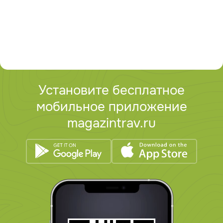
Установите бесплатное
мобильное приложение
magazintrav.ru