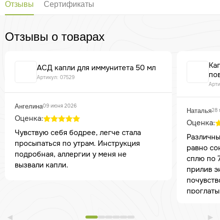
Отзывы
Сертификаты
Отзывы о товарах
Ка
АСД капли для иммунитета 50 мл
по
Артикул: 07529
Арти
Ангелина
09 июня 2026
Наталья
28 
Оценка:
Оценка:
Чувствую себя бодрее, легче стала
Различны
просыпаться по утрам. Инструкция
равно со
подробная, аллергии у меня не
сплю по 7
вызвали капли.
прилив э
почувств
проглаты
боли в ж
меня не 