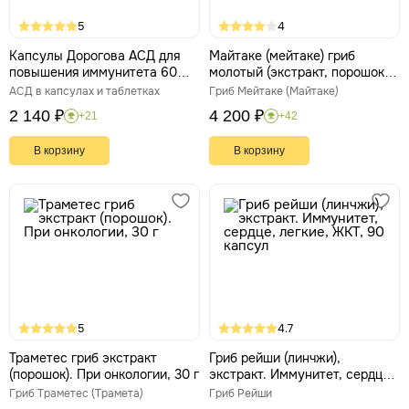
5
4
Капсулы Дорогова АСД для
Майтаке (мейтаке) гриб
повышения иммунитета 60
молотый (экстракт, порошок)
штук
30 г Русские Корни
АСД в капсулах и таблетках
Гриб Мейтаке (Майтаке)
2 140 ₽
4 200 ₽
+21
+42
В корзину
В корзину
5
4.7
Траметес гриб экстракт
Гриб рейши (линчжи),
(порошок). При онкологии, 30 г
экстракт. Иммунитет, сердце,
легкие, ЖКТ, 90 капсул
Гриб Траметес (Трамета)
Гриб Рейши