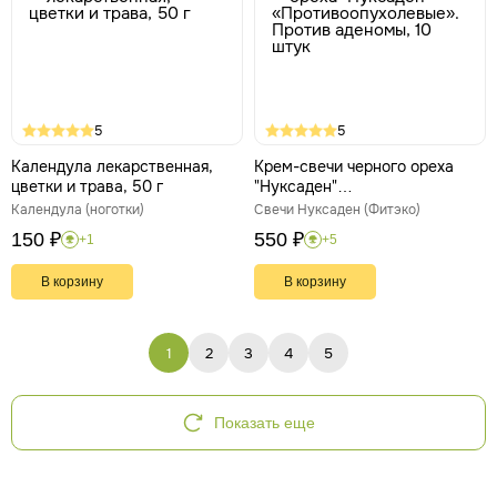
5
5
Календула лекарственная,
Крем-свечи черного ореха
цветки и трава, 50 г
"Нуксаден"
«Противоопухолевые».
Календула (ноготки)
Свечи Нуксаден (Фитэко)
Против аденомы, 10 штук
150 ₽
550 ₽
+1
+5
В корзину
В корзину
1
2
3
4
5
Показать еще