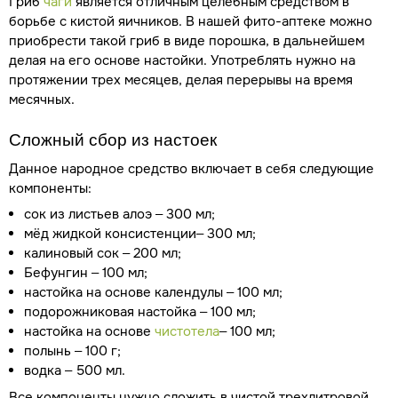
Гриб
чаги
является отличным целебным средством в
борьбе с кистой яичников. В нашей фито-аптеке можно
приобрести такой гриб в виде порошка, в дальнейшем
делая на его основе настойки. Употреблять нужно на
протяжении трех месяцев, делая перерывы на время
месячных.
Сложный сбор из настоек
Данное народное средство включает в себя следующие
компоненты:
сок из листьев алоэ – 300 мл;
мёд жидкой консистенции– 300 мл;
калиновый сок – 200 мл;
Бефунгин – 100 мл;
настойка на основе календулы – 100 мл;
подорожниковая настойка – 100 мл;
настойка на основе
чистотела
– 100 мл;
полынь – 100 г;
водка – 500 мл.
Все компоненты нужно сложить в чистой трехлитровой