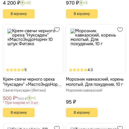
4 200 ₽
970 ₽
+42
+9
В корзину
В корзину
5
4.3
Крем-свечи черного ореха
Морозник кавказский, корень
"Нуксаден" «МастоЭндоНорм»
молотый. Для похудения, 10 г
10 штук Фитэко
Свечи Нуксаден (Фитэко)
Морозник кавказский
500 ₽*
+5
550 ₽
95 ₽
* При покупке от 3 шт.
В корзину
В корзину