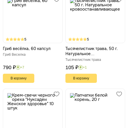
5
5
Гриб весёлка, 60 капсул
Тысячелистник трава, 50 г.
Натуральное
Гриб Веселка
кровоостанавливающее
Тысячелистник трава
790 ₽
105 ₽
+7
+1
В корзину
В корзину