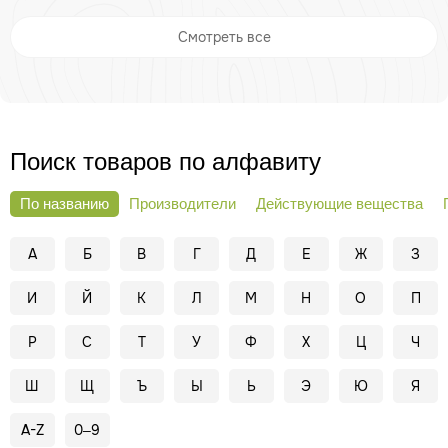
Смотреть все
Поиск товаров по алфавиту
По названию
Производители
Действующие вещества
А
Б
В
Г
Д
Е
Ж
З
И
Й
К
Л
М
Н
О
П
Р
С
Т
У
Ф
Х
Ц
Ч
Ш
Щ
Ъ
Ы
Ь
Э
Ю
Я
A-Z
0–9