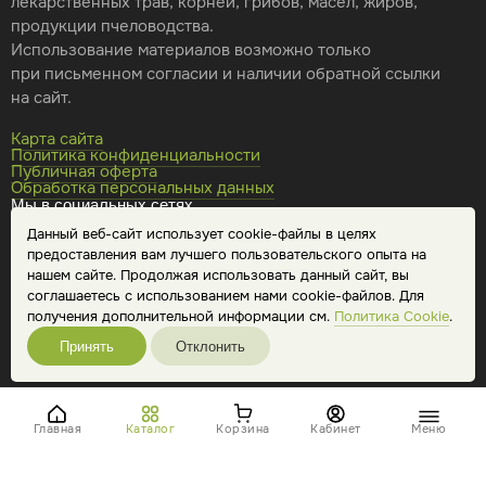
лекарственных трав, корней, грибов, масел, жиров,
продукции пчеловодства.
Использование материалов возможно только
при письменном согласии и наличии обратной ссылки
на сайт.
Карта сайта
Политика конфиденциальности
Публичная оферта
Обработка персональных данных
Мы в социальных сетях
Данный веб-сайт использует cookie-файлы в целях
предоставления вам лучшего пользовательского опыта на
нашем сайте. Продолжая использовать данный сайт, вы
соглашаетесь с использованием нами cookie-файлов. Для
получения дополнительной информации см.
Политика Cookie
.
Принять
Отклонить
Главная
Каталог
Корзина
Кабинет
Меню