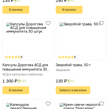
135 ₽
290 ₽
+1
+2
В корзину
В корзину
5
5
Капсулы Дорогова АСД для
Зверобой трава, 50 г
повышения иммунитета 30
Зверобой
штук
АСД в капсулах и таблетках
1 300 ₽
130 ₽
+13
+1
В корзину
Забрать в магазине