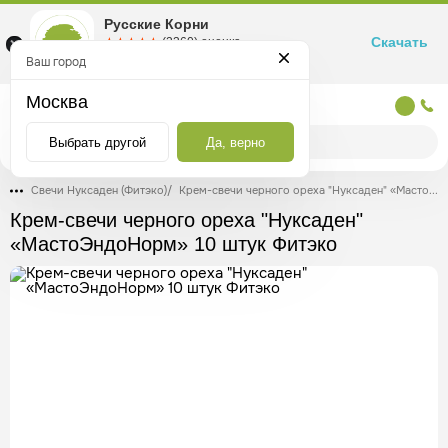
Русские Корни
Скачать
☆☆☆☆☆
★★★★★
(2360) оценка
Маркетплейс товаров для здоровья
Ваш город
Москва
Москва
Выбрать другой
Да, верно
Свечи Нуксаден (Фитэко)
/
Крем-свечи черного ореха "Нуксаден" «МастоЭндоНорм» 10 штук Фитэко
Крем-свечи черного ореха "Нуксаден"
«МастоЭндоНорм» 10 штук Фитэко