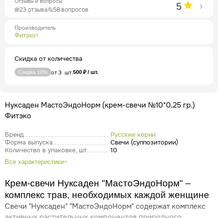
Отзывы и вопросы
5
23 отзыва
58 вопросов
Производитель
Фитэко
Скидка от количества
Скидка 10%
от 3 шт.
500 ₽ / шт.
Нуксаден МастоЭндоНорм (крем-свечи №10*0,25 гр.)
Фитэко
Бренд
Русские корни
Форма выпуска
Свечи (суппозитории)
Количество в упаковке, шт
10
Все характеристики
Крем-свечи Нуксаден "МастоЭндоНорм" –
комплекс трав, необходимых каждой женщине
Свечи "Нуксаден" "МастоЭндоНорм" содержат комплекс
активных растительных компонентов природного