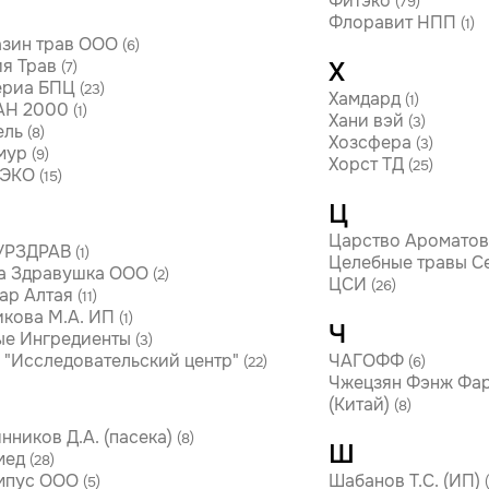
Фитэко
(79)
Флоравит НПП
(1)
зин трав ООО
(6)
я Трав
Х
(7)
ериа БПЦ
(23)
Хамдард
(1)
АН 2000
(1)
Хани вэй
(3)
ель
(8)
Хозсфера
(3)
мур
(9)
Хорст ТД
(25)
ЭКО
(15)
Ц
Царство Аромато
УРЗДРАВ
(1)
Целебные травы С
а Здравушка ООО
(2)
ЦСИ
(26)
ар Алтая
(11)
кова М.А. ИП
(1)
Ч
е Ингредиенты
(3)
"Исследовательский центр"
ЧАГОФФ
(22)
(6)
Чжецзян Фэнж Фар
(Китай)
(8)
нников Д.А. (пасека)
(8)
Ш
мед
(28)
мпус ООО
Шабанов Т.С. (ИП)
(5)