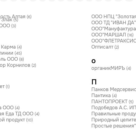
ость Алтая
ООО НПЦ "Золотая
(6)
 Злак
(5)
ООО ТД "ИВАН ДА
 ООО
(3)
ООО"Мануфактур
ООО"МАРШАЛ
(16)
ООО"ФЛЕТРАКСИС
 Карма
Оптисалт
(4)
(2)
линии
(45)
эль ООО
о
(8)
ор Корнилов
(2)
органикМИРЪ
(4)
П
ет
(1)
Панков Медсерви
Пантика
(4)
ПАНТОПРОЕКТ
(5)
а ООО
Подобедов А.С. И
(4)
я Еда ТД ООО
Правильные проду
(4)
й продукт
Природный целите
(10)
Простые решения