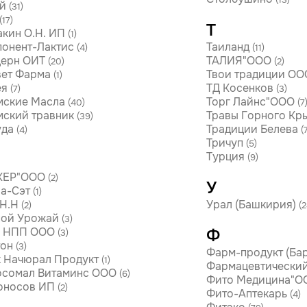
(13)
й
(31)
(17)
Т
кин О.Н. ИП
(1)
онент-Лактис
Таиланд
(4)
(11)
церн ОИТ
ТАЛИЯ"ООО
(20)
(2)
ет Фарма
Твои традиции ОО
(1)
ея
ТД Косенков
(7)
(3)
мские Масла
Торг Лайнс"ООО
(40)
(7
ский травник
Травы Горного Кр
(39)
уда
Традиции Белева
(4)
(
Тричуп
(5)
Турция
(9)
КЕР"ООО
(2)
У
а-Сэт
(1)
Н.Н
Урал (Башкирия)
(2)
(2
ной Урожай
(3)
о НПП ООО
Ф
(3)
он
(3)
Фарм-продукт (Ба
 Начюрал Продукт
(1)
Фармацевтический 
осомал Витаминс ООО
(6)
Фито Медицина"О
оносов ИП
(2)
Фито-Аптекарь
(4)