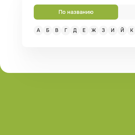
По названию
А
Б
В
Г
Д
Е
Ж
З
И
Й
К