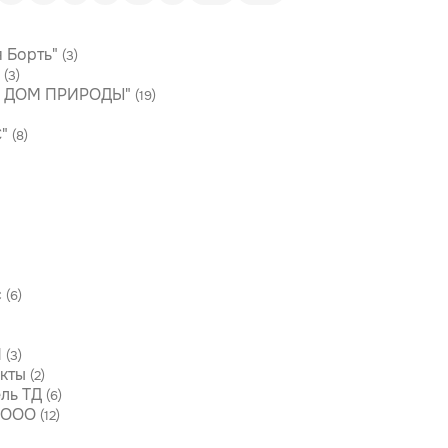
 Борть"
(3)
"
(3)
а ДОМ ПРИРОДЫ"
(19)
"
(8)
c
(6)
П
(3)
кты
(2)
ль ТД
(6)
"ООО
(12)