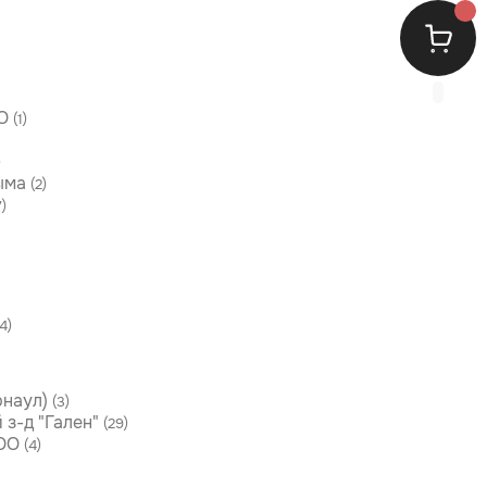
О
(1)
)
ыма
(2)
7)
4)
рнаул)
(3)
з-д "Гален"
(29)
ОО
(4)