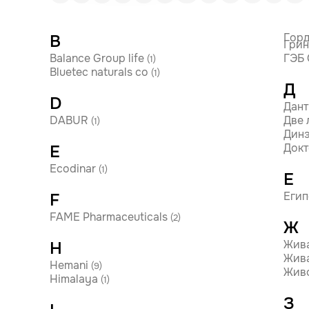
Горд
B
Грин
Balance Group life
ГЭБ
(1)
Bluetec naturals co
(1)
Д
D
Дант
DABUR
Две 
(1)
Дин
Докт
E
Ecodinar
(1)
Е
Егип
F
FAME Pharmaceuticals
(2)
Ж
Жив
H
Жива
Hemani
(9)
Живо
Himalaya
(1)
З