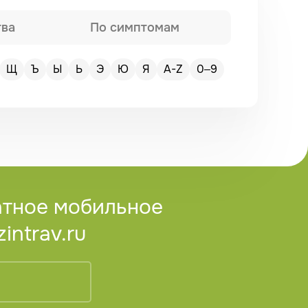
тва
По симптомам
Щ
Ъ
Ы
Ь
Э
Ю
Я
A-Z
0–9
атное мобильное
ntrav.ru