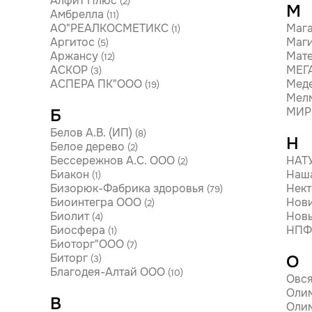
Алфит Плюс
(2)
М
Амбрелла
(11)
АО"РЕАЛКОСМЕТИКС
Мага
(1)
Аргитос
Маги
(5)
Аржансу
Мат
(12)
АСКОР
МЕГ
(3)
АСПЕРА ПК"ООО
Мед
(19)
Мел
МИР
Б
Белов А.В. (ИП)
(8)
Н
Белое дерево
(2)
Бессережнов А.С. ООО
НАТ
(2)
Биакон
Наш
(1)
Бизорюк-Фабрика здоровья
Нект
(79)
Биоинтегра ООО
Нови
(2)
Биолит
Новы
(4)
Биосфера
НПФ 
(1)
Биоторг"ООО
(7)
Биторг
О
(3)
Благодея-Алтай ООО
(10)
Овся
Оли
В
Оли