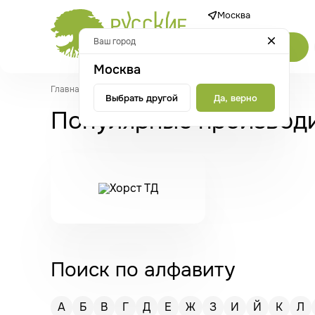
Москва
Ваш город
Каталог
Москва
Главная
/
Производители
/
Производители
Выбрать другой
Да, верно
Популярные производ
Поиск по алфавиту
А
Б
В
Г
Д
Е
Ж
З
И
Й
К
Л