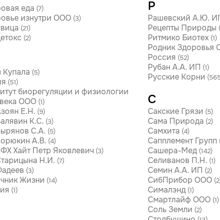
Р
овая еда
(7)
овье изнутри ООО
Рашевский А.Ю. И
(3)
авица
Рецепты Природы
(21)
етокс
Ритмико Биотех
(2)
(1)
Родник Здоровья
Россия
(52)
Рубан А.А. ИП
(1)
 Купала
(5)
Русские Корни
(565
ия
(51)
итут биорегуляции и физиологии
С
века ООО
(1)
зоян Е.Н.
Сакские Грязи
(9)
(5)
алявин К.С.
Сама Природа
(3)
(2)
ырянов С.А.
Самхита
(5)
(4)
орюкин А.В.
Сапплемент Групп
(4)
ФХ Хайт Петр Яковлевич
Сашера-Мед
(3)
(142)
тарицына Н.И.
Селиванов П.Н.
(7)
(1)
Фадеев
Семин А.А. ИП
(3)
(2)
чник Жизни
СибПрибор ООО
(14)
(2
ия
Сималэнд
(1)
(1)
Смартлайф ООО
(1)
Соль Земли
(2)
Столбушино