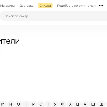
Магазины
Доставка
Скидки
Подобрать по симптомам
ители
М
Н
О
П
Р
С
Т
У
Ф
Х
Ц
Ч
Ш
Щ