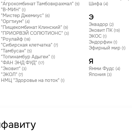
"Агрокомбинат Тамбовкрахмал"
Шифа
(9)
(4)
 "В-МИН"
(1)
"Мистер Джемиус"
Э
(6)
"Оргтиум"
(4)
Эквадор
(2)
"Пищекомбинат Клинский"
(9)
Эковит ПК
(19)
 "ПРИОРВЭЙ СОЛЮТИОНС"
(3)
ЭКОС
(1)
 "Роулайф
(18)
Эндорфин
(1)
"Сибирская клетчатка"
(7)
Эфирный мир
(1)
"Тамбусан"
(5)
"Топинамбур Адыгеи"
(1)
Я
 "ФАН ЭНД ФУД"
(17)
"Эковит"
Ямми Фудс
(3)
(4)
 "ЭКОЛ"
Япония
(7)
(3)
НМЦ "Здоровье на поток"
(1)
лфавиту