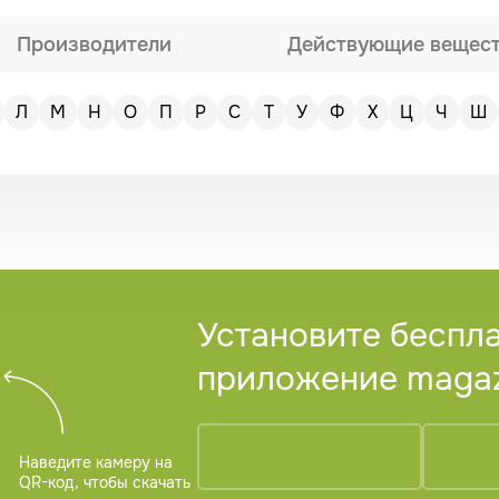
Производители
Действующие вещес
Л
М
Н
О
П
Р
С
Т
У
Ф
Х
Ц
Ч
Ш
Установите беспл
приложение magazi
Наведите камеру на
QR-код, чтобы скачать