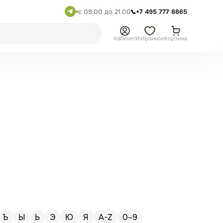
с 09.00 до 21.00
+7 495 777 8865
Кабинет
Избранное
Корзина
Ъ
Ы
Ь
Э
Ю
Я
A-Z
0–9