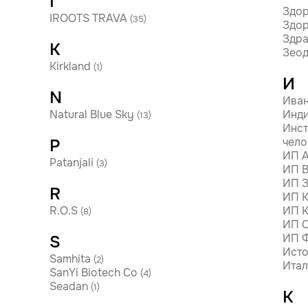
I
Здор
IROOTS TRAVA
(35)
Здор
Здр
K
Зеод
Kirkland
(1)
И
N
Иван
Natural Blue Sky
Инд
(13)
Инст
чело
P
ИП А
Patanjali
(3)
ИП В
ИП З
R
ИП К
R.O.S
ИП К
(8)
ИП С
ИП 
S
Исто
Samhita
(2)
Итал
SanYi Biotech Co
(4)
Seadan
(1)
К