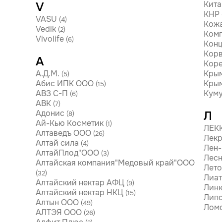
Кита
V
КНР
VASU
(4)
Кожа
Vedik
(2)
Комп
Vivolife
(6)
Кон
Корв
А
Кор
А.Д.М.
Кры
(5)
Абис ИПК ООО
Крым
(15)
АВЗ С-П
Кум
(6)
АВК
(7)
Адонис
Л
(8)
Ай-Кью Косметик
(1)
ЛЕК
Алтаведъ ООО
(26)
Лекр
Алтай сила
(4)
Лен-
АлтайПлод"ООО
(3)
Лес
Алтайская компания"Медовый край"ООО
Лет
(32)
Лиат
Алтайский нектар АФЦ
(9)
Линк
Алтайский нектар НКЦ
(15)
Лип
Алтын ООО
(49)
Лом
АЛТЭЯ ООО
(26)