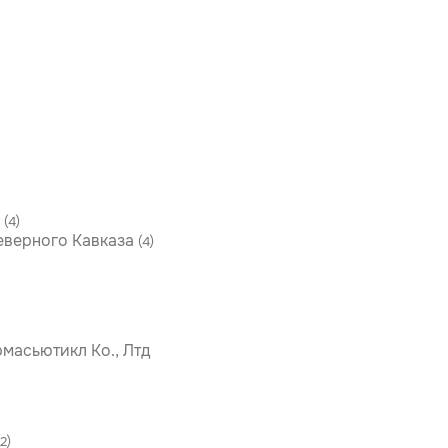
в
(4)
еверного Кавказа
(4)
масьютикл Ко., Лтд
(2)