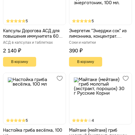
5
5
Капсулы Дорогова АСД для
Энергетик "Энерджи сок" из
повышения иммунитета 60
лимонника, концентрат.
штук
Натуральный адаптоген,
АСД в капсулах и таблетках
Соки и напитки
энерготоник, 100 мл.
2 140 ₽
390 ₽
В корзину
В корзину
5
4
Настойка гриба весёлка, 100
Майтаке (мейтаке) гриб