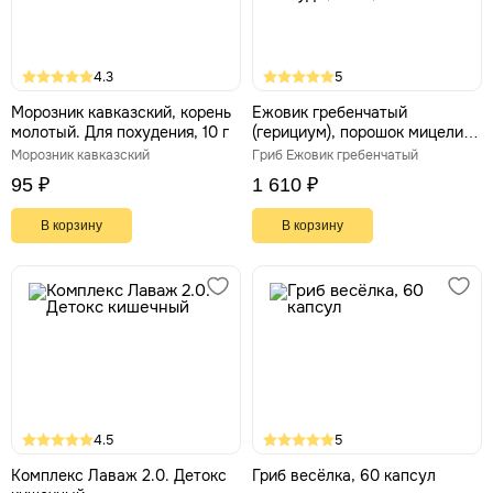
4.3
5
Морозник кавказский, корень
Ежовик гребенчатый
молотый. Для похудения, 10 г
(герициум), порошок мицелия.
Природный ноотроп. Нервы,
Морозник кавказский
Гриб Ежовик гребенчатый
сосуды, мозг, 100 г
95 ₽
1 610 ₽
В корзину
В корзину
4.5
5
Комплекс Лаваж 2.0. Детокс
Гриб весёлка, 60 капсул