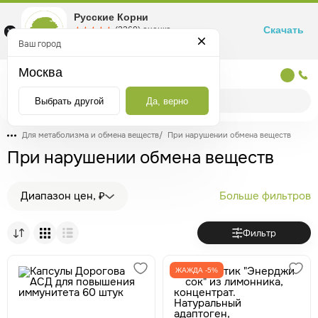
Русские Корни
Скачать
☆☆☆☆☆
★★★★★
(2360) оценка
Маркетплейс товаров для здоровья
Ваш город
Москва
Москва
Выбрать другой
Да, верно
Для метаболизма и обмена веществ
/
При нарушении обмена веществ
При нарушении обмена веществ
Диапазон цен, ₽
Больше фильтров
Фильтр
ЖАЖДА -5%