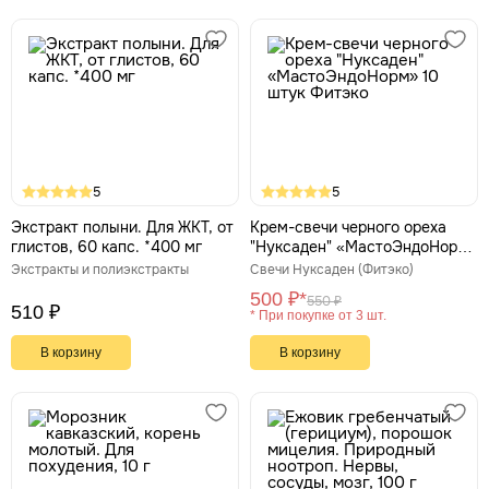
5
5
Экстракт полыни. Для ЖКТ, от
Крем-свечи черного ореха
глистов, 60 капс. *400 мг
"Нуксаден" «МастоЭндоНорм»
10 штук Фитэко
Экстракты и полиэкстракты
Свечи Нуксаден (Фитэко)
500 ₽*
550 ₽
510 ₽
* При покупке от 3 шт.
В корзину
В корзину