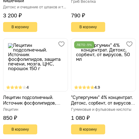
кишечный
Гриб Веселка
Детокс и очищение от шлаков и токсинов
3 200 ₽
790 ₽
В корзину
В корзину
ЛЕТО -5%
4
4.9
Лецитин подсолнечный.
"Супергумин" 4% концентрат.
Источник фосфолипидов,
Детокс, сорбент, от вирусов,
защита печени, мозга, ЦНС,
50 мл
Лецитин
Гуминовые и фульвовые кислоты
порошок 150 г
850 ₽
1 080 ₽
В корзину
В корзину