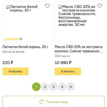
5
Лапчатки белой корень, 20 г
Масло CBD 20% из экстракта
конопли. Снятие тревожности,
Лапчатка белая
бессонницы, восстановление
CBD масло
энергии, 30 мл
220 ₽
10 890 ₽
В корзину
В корзину
1
2
3
4
5
Показать еще