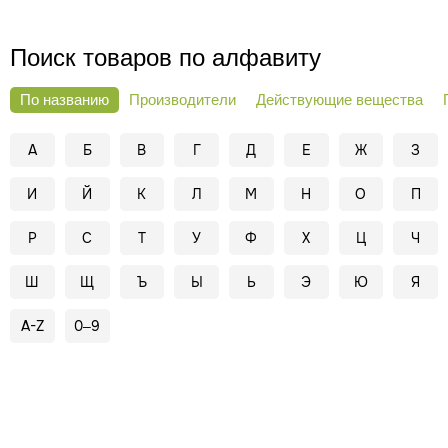
Поиск товаров по алфавиту
По названию
Производители
Действующие вещества
А
Б
В
Г
Д
Е
Ж
З
И
Й
К
Л
М
Н
О
П
Р
С
Т
У
Ф
Х
Ц
Ч
Ш
Щ
Ъ
Ы
Ь
Э
Ю
Я
A-Z
0–9