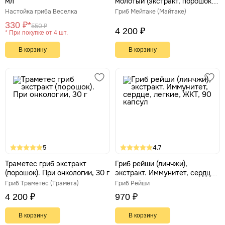
мл
молотый (экстракт, порошок)
30 г Русские Корни
Настойка гриба Веселка
Гриб Мейтаке (Майтаке)
330 ₽*
550 ₽
4 200 ₽
* При покупке от 4 шт.
В корзину
В корзину
5
4.7
Траметес гриб экстракт
Гриб рейши (линчжи),
(порошок). При онкологии, 30 г
экстракт. Иммунитет, сердце,
легкие, ЖКТ, 90 капсул
Гриб Траметес (Трамета)
Гриб Рейши
4 200 ₽
970 ₽
В корзину
В корзину