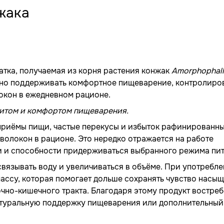
жака
тка, получаемая из корня растения конжак
Amorphophall
ажно поддерживать комфортное пищеварение, контролиро
окон в ежедневном рационе.
титом и комфортом пищеварения.
приёмы пищи, частые перекусы и избыток рафинированн
 волокон в рационе. Это нередко отражается на работе
и и способности придерживаться выбранного режима пит
вязывать воду и увеличиваться в объёме. При употребл
ассу, которая помогает дольше сохранять чувство насы
но-кишечного тракта. Благодаря этому продукт востре
 натуральную поддержку пищеварения или дополнительный