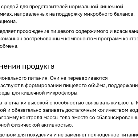
 средой для представителей нормальной кишечной
ммах, направленных на поддержку микробного баланса,
ациона.
замедляет прохождение пищевого содержимого и всасыван
люкоманнан востребованным компонентом программ контр
 обмена.
нения продукта
ионального питания. Они не перевариваются
частвуют в формировании пищевого объёма, поддержан
среды для кишечной микрофлоры.
в клетчатки высокой способностью связывать жидкость.
ой и обязательно запивать достаточным количеством вод
ограмму контроля массы тела вместе со сбалансированн
рной физической активностью.
ством для похудения и не заменяет полноценное питание