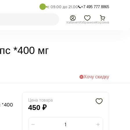
с 09.00 до 21.00
+7 495 777 8865
Кабинет
Избранное
Корзина
пс *400 мг
Хочу скидку
Цена товара
с *400
450 ₽