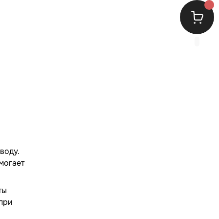
воду.
могает
ты
при