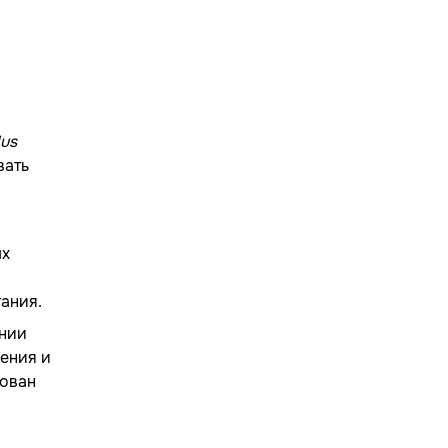
us
вать
ых
ания.
ении
щения и
бован