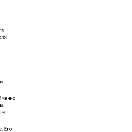
ие
оля
ии
 Именно
ы.
ым
. Его