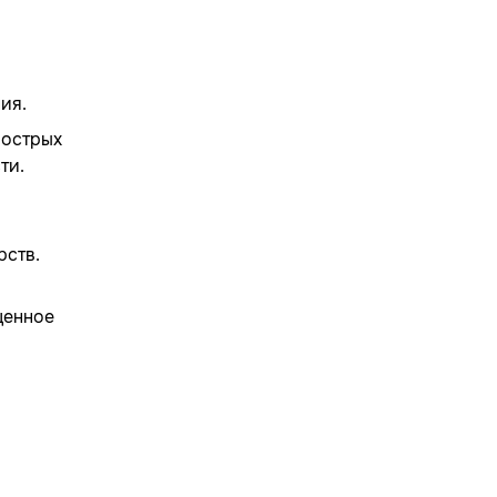
ия.
 острых
ти.
рств.
ценное