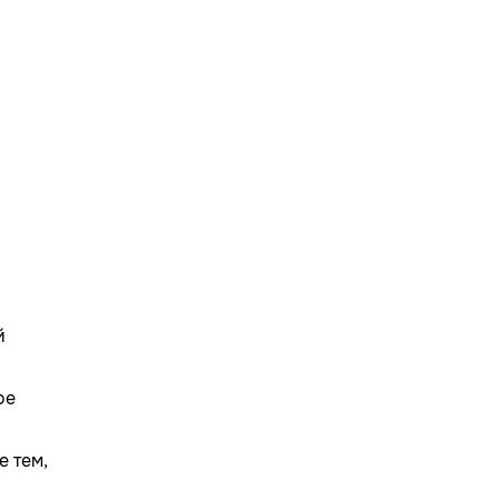
й
ое
е тем,