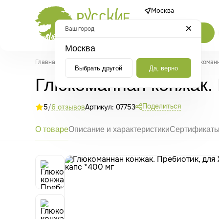
Москва
Ваш город
Каталог
Москва
Главная
/
Каталог
/
По симптомам
/
Для похудения
/
Глюкоманн
Выбрать другой
Да, верно
Глюкоманнан конжак. 
Поделиться
5
/
6 отзывов
Артикул: 07753
О товаре
Описание и характеристики
Сертификат