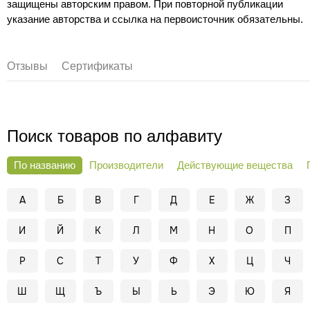
защищены авторским правом. При повторной публикации
указание авторства и ссылка на первоисточник обязательны.
Отзывы
Сертификаты
Поиск товаров по алфавиту
По названию
Производители
Действующие вещества
А
Б
В
Г
Д
Е
Ж
З
И
Й
К
Л
М
Н
О
П
Р
С
Т
У
Ф
Х
Ц
Ч
Ш
Щ
Ъ
Ы
Ь
Э
Ю
Я