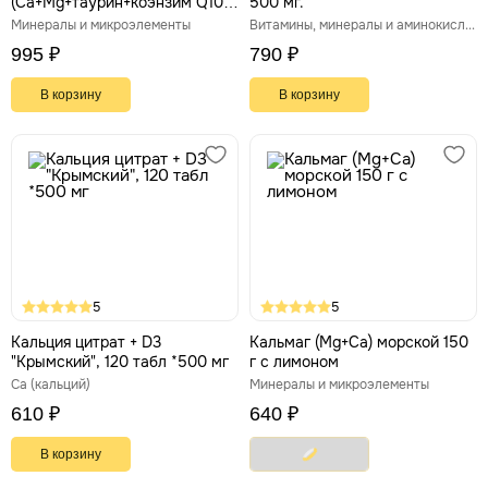
(Ca+Mg+таурин+коэнзим Q10)
500 мг.
60 таблеток по 650 мг
Минералы и микроэлементы
Витамины, минералы и аминокислоты
995 ₽
790 ₽
В корзину
В корзину
5
5
Кальция цитрат + D3
Кальмаг (Mg+Ca) морской 150
"Крымский", 120 табл *500 мг
г с лимоном
Ca (кальций)
Минералы и микроэлементы
610 ₽
640 ₽
В корзину