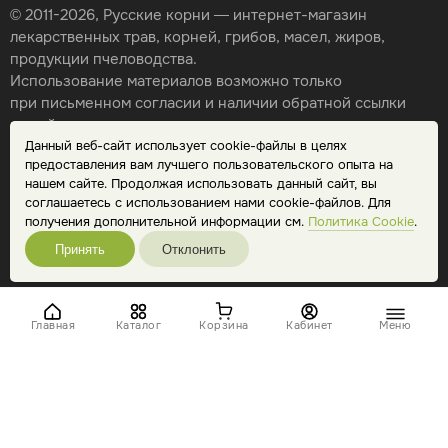
© 2011-2026, Русские корни — интернет-магазин
лекарственных трав, корней, грибов, масел, жиров,
продукции пчеловодства.
Использование материалов возможно только
при письменном согласии и наличии обратной ссылки
на сайт.
Данный веб-сайт использует cookie-файлы в целях
Карта сайта
предоставления вам лучшего пользовательского опыта на
Политика конфиденциальности
нашем сайте. Продолжая использовать данный сайт, вы
Публичная оферта
соглашаетесь с использованием нами cookie-файлов. Для
Обработка персональных данных
получения дополнительной информации см.
Политика Cookie
.
Принять
Отклонить
Главная
Каталог
Корзина
Кабинет
Меню
string(14) "magazintrav.ru"