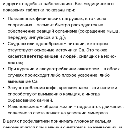
и других подобных заболеваниях. Без медицинского
показания таблетки показаны при:
Повышенных физических нагрузках, в то числе
спортивных – элемент быстро расходуется на
обеспечение реакций организма (сокращение мышц,
передачу импульсов и т. д.);
Скудном или однообразном питании, в котором
отсутствуют основные источники Са. Это также
касается вегетарианцев и людей, сидящих на моно-
диетах;
При курении и злоупотреблении алкоголем – в обоих
случаях происходит либо плохое усвоение, либо
вымывание Са;
Злоупотреблении кофе, крепким чаем – эти напитки
способствуют вымыванию кальция, а иногда
образованию камней;
Малоподвижном образе жизни – недостаток движения,
солнечного света влияет на усвоение минерала.
В целях профилактики принимать глюконат кальция
рекомендуется при наличии симптомов, указывающих на