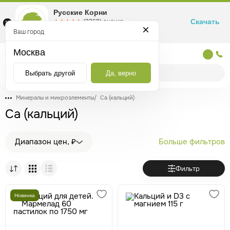
Русские Корни
Скачать
☆☆☆☆☆
★★★★★
(2360) оценка
Маркетплейс товаров для здоровья
Ваш город
Москва
Москва
Выбрать другой
Да, верно
Минералы и микроэлементы
/
Ca (кальций)
Ca (кальций)
Диапазон цен, ₽
Больше фильтров
Фильтр
Новинка