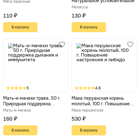
Натуральное успокоительное
Мята перечная
Мелисса
110 ₽
130 ₽
В корзину
В корзину
5
4.6
Мать-и-мачехи трава, 50 г.
Мака перуанская корень
Природная поддержка
молотый, 100 г. Повышение
дыхания и иммунитета
настроения и либидо
Мать-и-мачеха
Мака перуанская
160 ₽
530 ₽
В корзину
В корзину