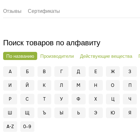
Отзывы
Сертификаты
Поиск товаров по алфавиту
По названию
Производители
Действующие вещества
А
Б
В
Г
Д
Е
Ж
З
И
Й
К
Л
М
Н
О
П
Р
С
Т
У
Ф
Х
Ц
Ч
Ш
Щ
Ъ
Ы
Ь
Э
Ю
Я
A-Z
0–9