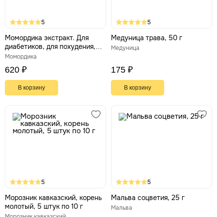
5
5
Момордика экстракт. Для
Медуница трава, 50 г
диабетиков, для похудения,
Медуница
100 капсул
Момордика
620 ₽
175 ₽
В корзину
В корзину
5
5
Морозник кавказский, корень
Мальва соцветия, 25 г
молотый, 5 штук по 10 г
Мальва
Морозник кавказский