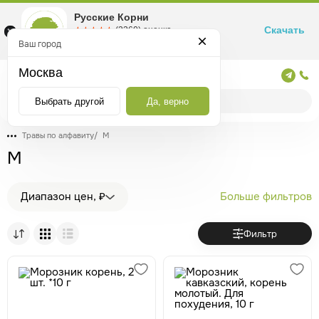
Русские Корни
Скачать
☆☆☆☆☆
★★★★★
(2360) оценка
Маркетплейс товаров для здоровья
Ваш город
Москва
Москва
Выбрать другой
Да, верно
Травы по алфавиту
/
М
М
Диапазон цен, ₽
Больше фильтров
Фильтр