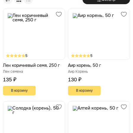
мощный природный гастропротектор, стимулирующий
выработку естественной защитной слизи желудка и
способствующий быстрому заживлению эрозий.
Корень
— содержит рекордное количество полезных
алтея
слизистых веществ, которые создают плотную защитную
пленку на внутренних стенках желудка, купируя острое
воспаление и давая поврежденным тканям время на
полноценное восстановление и регенерацию.
5
5
Лен коричневый семя, 250 г
Аир корень, 50 г
Лен семена
Аир Корень
135 ₽
130 ₽
В корзину
В корзину