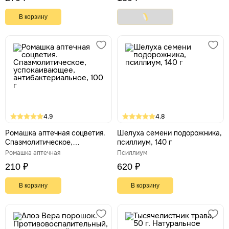
В корзину
4.9
4.8
Ромашка аптечная соцветия.
Шелуха семени подорожника,
Спазмолитическое,
псиллиум, 140 г
успокаивающее,
Ромашка аптечная
Псиллиум
антибактериальное, 100 г
210 ₽
620 ₽
В корзину
В корзину