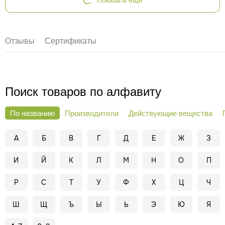
Показать еще
Отзывы
Сертификаты
Поиск товаров по алфавиту
По названию
Производители
Действующие вещества
А
Б
В
Г
Д
Е
Ж
З
И
Й
К
Л
М
Н
О
П
Р
С
Т
У
Ф
Х
Ц
Ч
Ш
Щ
Ъ
Ы
Ь
Э
Ю
Я