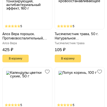
5
5
Алоэ Вера порошок.
Тысячелистник трава, 50 г.
Противовоспалительный,
Натуральное
тонизирующий,
кровоостанавливающее
Алоэ Вера
Тысячелистник трава
антибактериальный эффект,
425 ₽
105 ₽
160 г
В корзину
В корзину
5
5