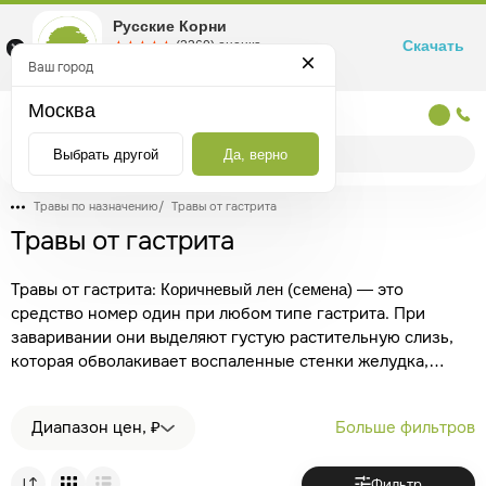
Русские Корни
Скачать
☆☆☆☆☆
★★★★★
(2360) оценка
Маркетплейс товаров для здоровья
Ваш город
Москва
Москва
Выбрать другой
Да, верно
Травы по назначению
/
Травы от гастрита
Травы от гастрита
Травы от гастрита:
— это
Коричневый лен (семена)
средство номер один при любом типе гастрита. При
заваривании они выделяют густую растительную слизь,
которая обволакивает воспаленные стенки желудка,
надежно защищая их от разъедающего действия кислоты
и снимая острую боль.
— незаменимое
Ромашка аптечная
Диапазон цен, ₽
Больше фильтров
противовоспалительное растение, которое быстро
устраняет спазмы гладкой мускулатуры и успокаивает
раздраженную слизистую оболочку.
—
Корень солодки
Фильтр