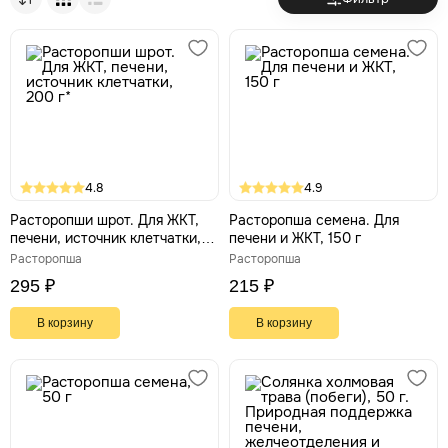
природный восстановитель, незаменимый при жировом
гепатозе и токсических поражениях печени.
—
Репешок
бережно очищает печень, снимает внутренние
воспалительные процессы и улучшает отток желчи. Эти
травы обеспечивают комплексный детокс и помогают
органу справляться с ежедневными нагрузками.
4.8
4.9
Расторопши шрот. Для ЖКТ,
Расторопша семена. Для
печени, источник клетчатки,
печени и ЖКТ, 150 г
200 г*
Расторопша
Расторопша
295 ₽
215 ₽
В корзину
В корзину