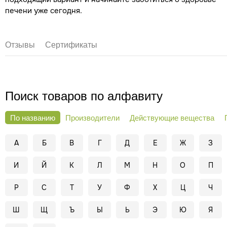
печени уже сегодня.
Отзывы
Сертификаты
Поиск товаров по алфавиту
По названию
Производители
Действующие вещества
А
Б
В
Г
Д
Е
Ж
З
И
Й
К
Л
М
Н
О
П
Р
С
Т
У
Ф
Х
Ц
Ч
Ш
Щ
Ъ
Ы
Ь
Э
Ю
Я