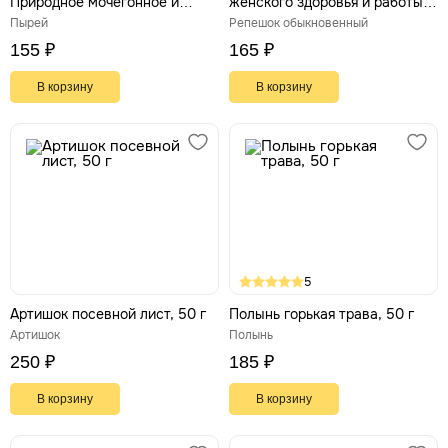
Природное мочегонное и
женского здоровья и работы
противовоспалительное
печени
Пырей
Репешок обыкновенный
средство
155 ₽
165 ₽
В корзину
В корзину
5
Артишок посевной лист, 50 г
Полынь горькая трава, 50 г
Артишок
Полынь
250 ₽
185 ₽
В корзину
В корзину