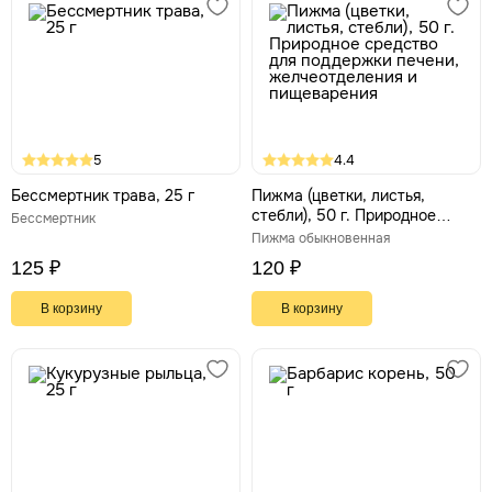
5
4.4
Бессмертник трава, 25 г
Пижма (цветки, листья,
стебли), 50 г. Природное
Бессмертник
средство для поддержки
Пижма обыкновенная
печени, желчеотделения и
125 ₽
120 ₽
пищеварения
В корзину
В корзину