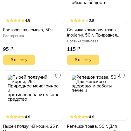
4.8
3.8
Расторопша семена, 50 г
Солянка холмовая трава
(побеги), 50 г. Природная
Расторопша
поддержка печени,
Солянка холмовая
желчеотделения и обмена
95 ₽
115 ₽
веществ
В корзину
В корзину
4.9
4.9
Пырей ползучий корни, 25 г.
Репешок трава, 50 г. Для