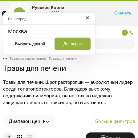
Русские Корни
Скачать
☆☆☆☆☆
★★★★★
(2360) оценка
Маркетплейс товаров для здоровья
Ваш город
Москва
Москва
Выбрать другой
Да, верно
Травы по назначению
/
Травы для печени
Травы для печени
Травы для печени:
— абсолютный лидер
Шрот расторопши
среди гепатопротекторов. Благодаря высокому
содержанию силимарина, он не только надежно
защищает печень от токсинов, но и активно
восстанавливает ее поврежденные клетки.
—
Бессмертник
классическое фитотерапевтическое средство, которое
Диапазон цен, ₽
Больше фильтров
эффективно разжижает желчь, снимает спазмы
желчевыводящих путей и нормализует работу всей
гепатобилиарной системы.
— мощный
Солянка холмовая
Фильтр