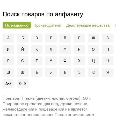
Вся
Не является лекарственным средством и БАД.
информация носит ознакомительный характер и не
заменяет профессиональную консультацию врача. Перед
Поиск товаров по алфавиту
применением рекомендуется проконсультироваться со
специалистом.
По названию
Производители
Действующие вещества
А
Б
В
Г
Д
Е
Ж
З
И
Й
К
Л
М
Н
О
П
Р
С
Т
У
Ф
Х
Ц
Ч
Ш
Щ
Ъ
Ы
Ь
Э
Ю
Я
A-Z
0–9
Препарат Пижма (цветки, листья, стебли), 50 г.
Природное средство для поддержки печени,
желчеотделения и пищеварения не является
лекарственным средством. Перед применением