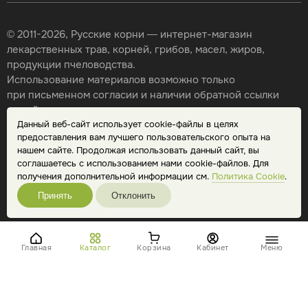
© 2011-2026, Русские корни — интернет-магазин
лекарственных трав, корней, грибов, масел, жиров,
продукции пчеловодства.
Использование материалов возможно только
при письменном согласии и наличии обратной ссылки
на сайт.
Данный веб-сайт использует cookie-файлы в целях
Карта сайта
предоставления вам лучшего пользовательского опыта на
Политика конфиденциальности
нашем сайте. Продолжая использовать данный сайт, вы
Публичная оферта
соглашаетесь с использованием нами cookie-файлов. Для
Обработка персональных данных
получения дополнительной информации см.
Политика Cookie
.
Принять
Отклонить
Главная
Каталог
Корзина
Кабинет
Меню