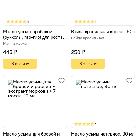
5
5
Масло усьмы арабской
Вайда красильная корень, 50 г
(рукколы, гар-гир) для роста
Вайда красильная
волос, 30 мл. Hemani
Масло Усьмы
445 ₽
250 ₽
В корзину
В корзину
5
Масло усьмы для бровей и
Масло усьмы нативное, 30 мл