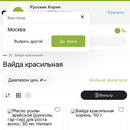
Русские Корни
Скачать
☆☆☆☆☆
★★★★★
(2360) оценка
Маркетплейс товаров для здоровья
Ваш город
Москва
Москва
Выбрать другой
Да, верно
В
/
Вайда красильная
Вайда красильная
Диапазон цен, ₽
Больше фильтров
Фильтр