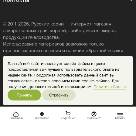
© 2011-2026, Русские корни — интернет-магазин
лекарственных трав, корней, грибов, масел, жиров,
продукции пчеловодства.
Использование материалов возможно только
при письменном согласии и наличии обратной ссылки
на сайт.
Данный веб-сайт использует cookie-файлы в целях
Карта сайта
предоставления вам лучшего пользовательского опыта на
Политика конфиденциальности
нашем сайте. Продолжая использовать данный сайт, вы
Публичная оферта
соглашаетесь с использованием нами cookie-файлов. Для
Обработка персональных данных
получения дополнительной информации см.
Политика Cookie
.
Принять
Отклонить
Главная
Каталог
Корзина
Кабинет
Меню