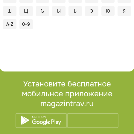
Ш
Щ
Ъ
Ы
Ь
Э
Ю
Я
A-Z
0–9
Установите бесплатное
мобильное приложение
magazintrav.ru