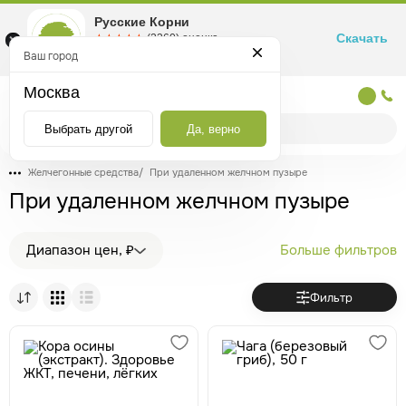
Русские Корни
Скачать
☆☆☆☆☆
★★★★★
(2360) оценка
Маркетплейс товаров для здоровья
Ваш город
Москва
Москва
Выбрать другой
Да, верно
Желчегонные средства
/
При удаленном желчном пузыре
При удаленном желчном пузыре
Диапазон цен, ₽
Больше фильтров
Фильтр