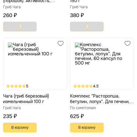
(порошок). Активность,
150 г
здоровье ЖКТ, крепкий
Гриб Чага
Гриб Чага
иммунитет, 130 г
260 ₽
380 ₽
5
4.5
Чага (гриб березовый)
Комплекс "Расторопша,
измельченный 100 г
бетулин, лопух". Для печени,
60 капсул по 500 мг
Гриб Чага
По симптомам
235 ₽
625 ₽
В корзину
В корзину