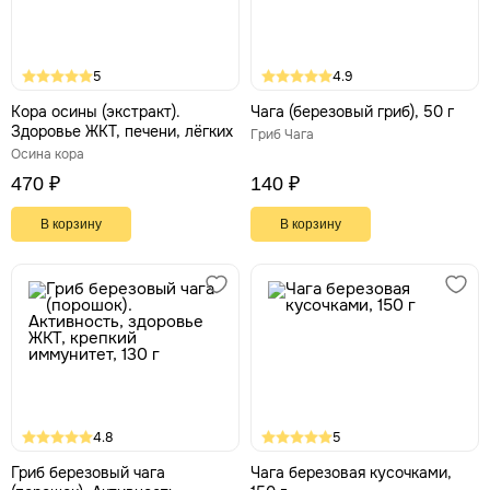
5
4.9
Кора осины (экстракт).
Чага (березовый гриб), 50 г
Здоровье ЖКТ, печени, лёгких
Гриб Чага
Осина кора
470 ₽
140 ₽
В корзину
В корзину
4.8
5
Гриб березовый чага
Чага березовая кусочками,