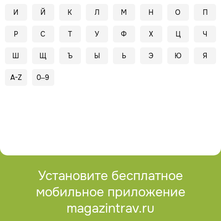
И
Й
К
Л
М
Н
О
П
Р
С
Т
У
Ф
Х
Ц
Ч
Ш
Щ
Ъ
Ы
Ь
Э
Ю
Я
A-Z
0–9
Установите бесплатное
мобильное приложение
magazintrav.ru